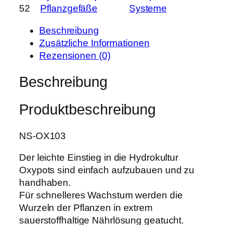
r
s
52
Pflanzgefäße
Systeme
o
P
i
t
r
s
Beschreibung
S
e
t
Zusätzliche Informationen
i
i
:
Rezensionen (0)
n
s
2
g
Beschreibung
w
3
l
a
,
e
r
9
Produktbeschreibung
D
:
9
W
3
C
NS-OX103
0
€
-
,
.
Der leichte Einstieg in die Hydrokultur
S
0
Oxypots sind einfach aufzubauen und zu
y
0
handhaben.
s
Für schnelleres Wachstum werden die
t
€
Wurzeln der Pflanzen in extrem
e
sauerstoffhaltige Nährlösung geatucht.
m