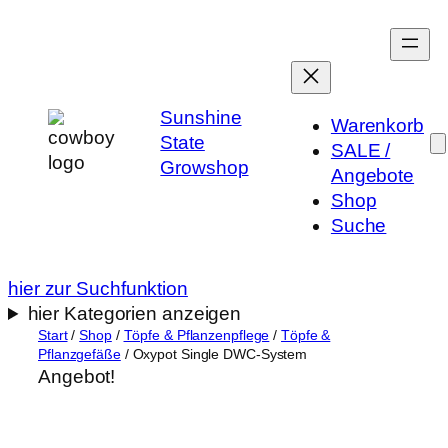
Zum
Inhalt
springen
Sunshine
Warenkorb
State
SALE /
Growshop
Angebote
Shop
Suche
hier zur Suchfunktion
hier Kategorien anzeigen
Start
/
Shop
/
Töpfe & Pflanzenpflege
/
Töpfe &
Pflanzgefäße
/ Oxypot Single DWC-System
Angebot!