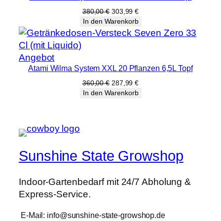
Angebot
Ursprünglicher
Aktueller
380,00
€
303,99
€
Preis
Preis
In den Warenkorb
war:
ist:
380,00 €
303,99 €.
Produkt
Angebot
Atami Wilma System XXL 20 Pflanzen 6,5L Topf
im
Angebot
Ursprünglicher
Aktueller
360,00
€
287,99
€
Preis
Preis
In den Warenkorb
war:
ist:
360,00 €
287,99 €.
Sunshine State Growshop
Indoor-Gartenbedarf mit 24/7 Abholung &
Express-Service.
E-Mail: info@sunshine-state-growshop.de