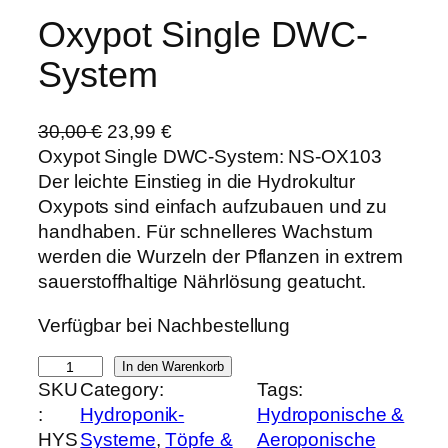
Oxypot Single DWC-
System
U
A
30,00
€
23,99
€
r
k
Oxypot Single DWC-System: NS-OX103
s
t
Der leichte Einstieg in die Hydrokultur
p
u
Oxypots sind einfach aufzubauen und zu
r
e
handhaben. Für schnelleres Wachstum
ü
l
werden die Wurzeln der Pflanzen in extrem
n
l
sauerstoffhaltige Nährlösung geatucht.
g
e
Verfügbar bei Nachbestellung
l
r
i
P
O
In den Warenkorb
c
r
SKU
Category:
Tags:
x
h
e
:
Hydroponik-
Hydroponische &
y
e
i
HYS
Systeme
, 
Töpfe &
Aeroponische
p