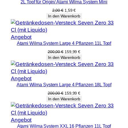
2L Topf für Origin/ Atami Wilma System Mini
im
Angebot
Ursprünglicher
Aktueller
2,00
€
1,59
€
Preis
Preis
In den Warenkorb
war:
ist:
2,00 €
1,59 €.
Produkt
Angebot
Atami Wilma System Large 4 Pflanzen 11L Topf
im
Angebot
Ursprünglicher
Aktueller
200,00
€
159,99
€
Preis
Preis
In den Warenkorb
war:
ist:
200,00 €
159,99 €.
Produkt
Angebot
Atami Wilma System Large 4 Pflanzen 18L Topf
im
Angebot
Ursprünglicher
Aktueller
200,00
€
159,99
€
Preis
Preis
In den Warenkorb
war:
ist:
200,00 €
159,99 €.
Produkt
Angebot
Atami Wilma System XXL 16 Pflanzen 11L Topf
im