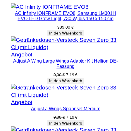
AC Infinity IONFRAME EVO8, Samsung LM301H
EVO LED Grow Light, 730 W, bis 150 x 150 cm
989,00
€
In den Warenkorb
Produkt
Angebot
Adjust A Wing Large Wings Adaptor Kit Hellion DE-
im
Fassung
Angebot
Ursprünglicher
Aktueller
9,00
€
7,19
€
Preis
Preis
In den Warenkorb
war:
ist:
9,00 €
7,19 €.
Produkt
Angebot
Adjust a Wings Spannset Medium
im
Angebot
Ursprünglicher
Aktueller
9,00
€
7,19
€
Preis
Preis
In den Warenkorb
war:
ist: