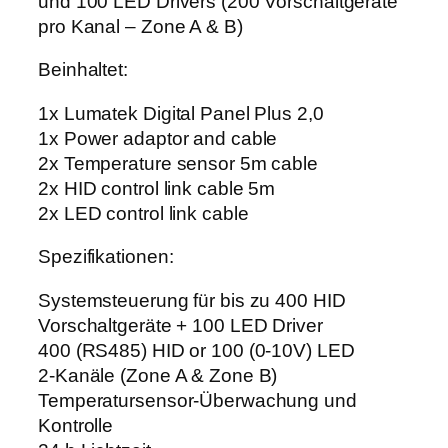
und 100 LED Drivers (200 Vorschaltgeräte
g
pro Kanal – Zone A & B)
e
Beinhaltet:
1x Lumatek Digital Panel Plus 2,0
1x Power adaptor and cable
2x Temperature sensor 5m cable
2x HID control link cable 5m
2x LED control link cable
Spezifikationen:
Systemsteuerung für bis zu 400 HID
Vorschaltgeräte + 100 LED Driver
400 (RS485) HID or 100 (0-10V) LED
2-Kanäle (Zone A & Zone B)
Temperatursensor-Überwachung und
Kontrolle