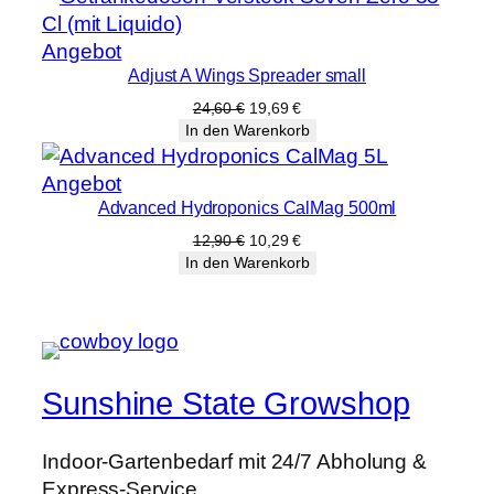
9,00 €
7,19 €.
Produkt
Angebot
Adjust A Wings Spreader small
im
Angebot
Ursprünglicher
Aktueller
24,60
€
19,69
€
Preis
Preis
In den Warenkorb
war:
ist:
24,60 €
19,69 €.
Produkt
Angebot
Advanced Hydroponics CalMag 500ml
im
Angebot
Ursprünglicher
Aktueller
12,90
€
10,29
€
Preis
Preis
In den Warenkorb
war:
ist:
12,90 €
10,29 €.
Sunshine State Growshop
Indoor-Gartenbedarf mit 24/7 Abholung &
Express-Service.