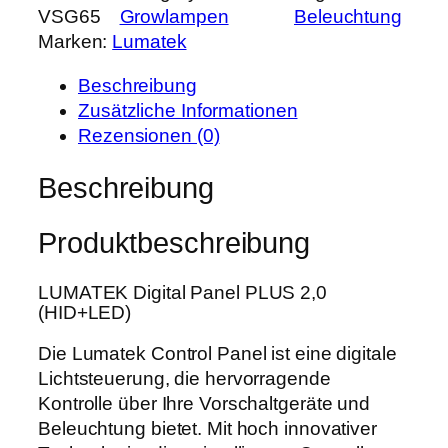
r
s
VSG65
Growlampen
Beleuchtung
m
P
i
Marken:
Lumatek
a
r
s
t
e
t
Beschreibung
e
i
:
Zusätzliche Informationen
k
s
4
Rezensionen (0)
D
w
4
i
Beschreibung
a
3
g
r
,
i
:
9
Produktbeschreibung
t
5
9
a
5
LUMATEK Digital Panel PLUS 2,0
l
5
€
(HID+LED)
P
,
.
a
Die Lumatek Control Panel ist eine digitale
0
n
Lichtsteuerung, die hervorragende
0
e
Kontrolle über Ihre Vorschaltgeräte und
l
Beleuchtung bietet. Mit hoch innovativer
€
P