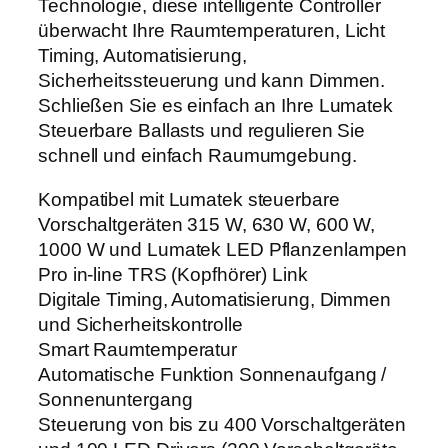
Technologie, diese intelligente Controller
L
überwacht Ihre Raumtemperaturen, Licht
U
Timing, Automatisierung,
S
Sicherheitssteuerung und kann Dimmen.
2
Schließen Sie es einfach an Ihre Lumatek
.
Steuerbare Ballasts und regulieren Sie
0
schnell und einfach Raumumgebung.
(
H
Kompatibel mit Lumatek steuerbare
I
Vorschaltgeräten 315 W, 630 W, 600 W,
D
1000 W und Lumatek LED Pflanzenlampen
+
Pro in-line TRS (Kopfhörer) Link
L
Digitale Timing, Automatisierung, Dimmen
E
und Sicherheitskontrolle
D
Smart Raumtemperatur
)
Automatische Funktion Sonnenaufgang /
M
Sonnenuntergang
e
Steuerung von bis zu 400 Vorschaltgeräten
n