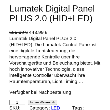
Lumatek Digital Panel
PLUS 2.0 (HID+LED)
U
A
555,00
€
443,99
€
r
k
Lumatek Digital Panel PLUS 2.0
s
t
(HID+LED): Die Lumatek Control Panel ist
p
u
eine digitale Lichtsteuerung, die
r
e
hervorragende Kontrolle über Ihre
ü
l
Vorschaltgeräte und Beleuchtung bietet. Mit
n
l
hoch innovativer Technologie, diese
g
e
intelligente Controller überwacht Ihre
l
r
Raumtemperaturen, Licht Timing,…
i
P
Verfügbar bei Nachbestellung
c
r
h
e
L
In den Warenkorb
e
i
SKU:
Category:
LED
Tags:
u