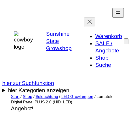
Zum
Inhalt
springen
Sunshine
Warenkorb
State
SALE /
Growshop
Angebote
Shop
Suche
hier zur Suchfunktion
hier Kategorien anzeigen
Start
/
Shop
/
Beleuchtung
/
LED Growlampen
/ Lumatek
Digital Panel PLUS 2.0 (HID+LED)
Angebot!