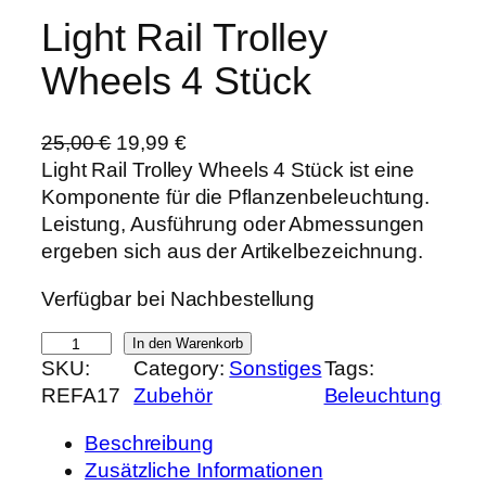
Light Rail Trolley
Wheels 4 Stück
U
A
25,00
€
19,99
€
r
k
Light Rail Trolley Wheels 4 Stück ist eine
s
t
Komponente für die Pflanzenbeleuchtung.
p
u
Leistung, Ausführung oder Abmessungen
r
e
ergeben sich aus der Artikelbezeichnung.
ü
l
Verfügbar bei Nachbestellung
n
l
g
e
L
In den Warenkorb
l
r
SKU:
Category:
Sonstiges
Tags:
i
i
P
REFA17
Zubehör
Beleuchtung
g
c
r
h
h
e
Beschreibung
t
e
i
Zusätzliche Informationen
R