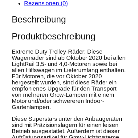
r
s
Rezensionen (0)
a
P
i
i
Beschreibung
r
s
l
e
t
T
i
:
Produktbeschreibung
r
s
1
o
w
9
Extreme Duty Trolley-Räder: Diese
l
a
,
Wagenräder sind ab Oktober 2020 bei allen
l
LightRail 3,5- und 4,0-Motoren sowie bei
r
9
e
allen Hilfswagen im Lieferumfang enthalten.
:
9
y
Für Motoren, die vor Oktober 2020
2
hergestellt wurden, sind diese Räder ein
W
5
€
empfohlenes Upgrade für den Transport
h
von mehreren Grow-Lampen mit einem
,
.
e
Motor und/oder schwereren Indoor-
0
e
Gartenlampen.
0
l
Diese Superstars unter den Anbaugeräten
s
sind mit Präzisionslagern für einen leisen
€
4
Betrieb ausgestattet. Außerdem ist dieser
S
Aufrüstungsartikel für Grow-Lichtsysteme