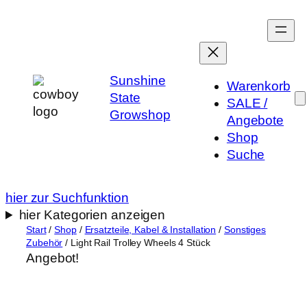
Zum
Inhalt
springen
Sunshine
Warenkorb
State
SALE /
Growshop
Angebote
Shop
Suche
hier zur Suchfunktion
hier Kategorien anzeigen
Start
/
Shop
/
Ersatzteile, Kabel & Installation
/
Sonstiges
Zubehör
/ Light Rail Trolley Wheels 4 Stück
Angebot!