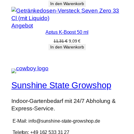
Preis
Preis
In den Warenkorb
war:
ist:
8,45 €
6,79 €.
Produkt
Angebot
Aptus K-Boost 50 ml
im
Angebot
Ursprünglicher
Aktueller
11,31
€
9,09
€
Preis
Preis
In den Warenkorb
war:
ist:
11,31 €
9,09 €.
Sunshine State Growshop
Indoor-Gartenbedarf mit 24/7 Abholung &
Express-Service.
E-Mail: info@sunshine-state-growshop.de
Telefon: +49 162 533 31 27