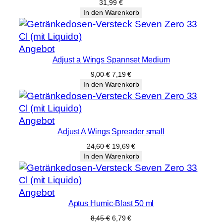
31,99
€
In den Warenkorb
Produkt
Angebot
Adjust a Wings Spannset Medium
im
Angebot
Ursprünglicher
Aktueller
9,00
€
7,19
€
Preis
Preis
In den Warenkorb
war:
ist:
9,00 €
7,19 €.
Produkt
Angebot
Adjust A Wings Spreader small
im
Angebot
Ursprünglicher
Aktueller
24,60
€
19,69
€
Preis
Preis
In den Warenkorb
war:
ist:
24,60 €
19,69 €.
Produkt
Angebot
Aptus Humic-Blast 50 ml
im
Angebot
Ursprünglicher
Aktueller
8,45
€
6,79
€