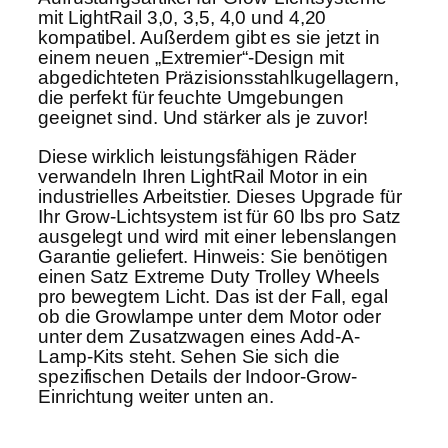
mit LightRail 3,0, 3,5, 4,0 und 4,20
t
kompatibel. Außerdem gibt es sie jetzt in
ü
einem neuen „Extremier“-Design mit
c
abgedichteten Präzisionsstahlkugellagern,
k
die perfekt für feuchte Umgebungen
geeignet sind. Und stärker als je zuvor!
M
e
Diese wirklich leistungsfähigen Räder
n
verwandeln Ihren LightRail Motor in ein
industrielles Arbeitstier. Dieses Upgrade für
g
Ihr Grow-Lichtsystem ist für 60 lbs pro Satz
e
ausgelegt und wird mit einer lebenslangen
Garantie geliefert. Hinweis: Sie benötigen
einen Satz Extreme Duty Trolley Wheels
pro bewegtem Licht. Das ist der Fall, egal
ob die Growlampe unter dem Motor oder
unter dem Zusatzwagen eines Add-A-
Lamp-Kits steht. Sehen Sie sich die
spezifischen Details der Indoor-Grow-
Einrichtung weiter unten an.