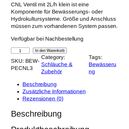
r
k
CNL Ventil mit 2L/h klein ist eine
s
t
Komponente für Bewässerungs- oder
p
u
Hydrokultursysteme. Größe und Anschluss
r
e
müssen zum vorhandenen System passen.
ü
l
Verfügbar bei Nachbestellung
n
l
g
e
C
In den Warenkorb
l
r
Category:
Tags:
N
SKU:
BEW-
i
P
Schläuche &
Bewässeru
L
PECNL3
c
r
Zubehör
ng
V
h
e
e
e
i
Beschreibung
n
r
s
Zusätzliche Informationen
t
P
i
Rezensionen (0)
i
r
s
l
Beschreibung
e
t
m
i
:
i
s
0