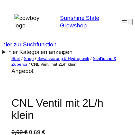
Zum
Inhalt
Sunshine State
springen
Growshop
hier zur Suchfunktion
hier Kategorien anzeigen
Start
/
Shop
/
Bewässerung & Hydroponik
/
Schläuche &
Zubehör
/ CNL Ventil mit 2L/h klein
Angebot!
CNL Ventil mit 2L/h
klein
U
A
0,90
€
0,69
€