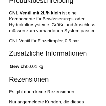
Produktbeschreibung
t
w
,
2
a
6
L
CNL Ventil mit 2L/h klein
ist eine
r
9
/
Komponente für Bewässerungs- oder
:
h
Hydrokultursysteme. Größe und Anschluss
0
€
k
müssen zum vorhandenen System passen.
,
.
l
9
CNL Ventil für Einzeltropfer, 0,5 bar
e
0
i
Zusätzliche Informationen
n
€
M
e
Gewicht
0,01 kg
n
g
Rezensionen
e
Es gibt noch keine Rezensionen.
Nur angemeldete Kunden, die dieses