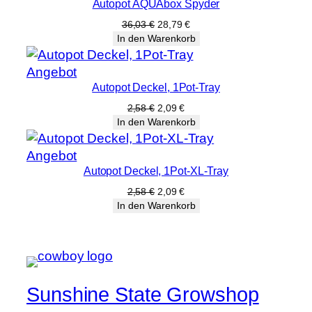
Autopot AQUAbox Spyder
im
Angebot
Ursprünglicher
Aktueller
36,03
€
28,79
€
Preis
Preis
In den Warenkorb
war:
ist:
36,03 €
28,79 €.
Produkt
Angebot
Autopot Deckel, 1Pot-Tray
im
Angebot
Ursprünglicher
Aktueller
2,58
€
2,09
€
Preis
Preis
In den Warenkorb
war:
ist:
2,58 €
2,09 €.
Produkt
Angebot
Autopot Deckel, 1Pot-XL-Tray
im
Angebot
Ursprünglicher
Aktueller
2,58
€
2,09
€
Preis
Preis
In den Warenkorb
war:
ist:
2,58 €
2,09 €.
Sunshine State Growshop