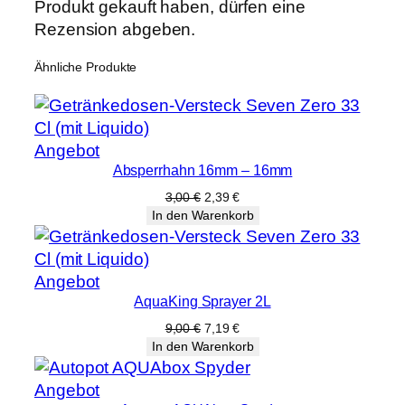
Produkt gekauft haben, dürfen eine
Rezension abgeben.
Ähnliche Produkte
Produkt
Angebot
Absperrhahn 16mm – 16mm
im
Angebot
Ursprünglicher
Aktueller
3,00
€
2,39
€
Preis
Preis
In den Warenkorb
war:
ist:
3,00 €
2,39 €.
Produkt
Angebot
AquaKing Sprayer 2L
im
Angebot
Ursprünglicher
Aktueller
9,00
€
7,19
€
Preis
Preis
In den Warenkorb
war:
ist:
9,00 €
7,19 €.
Produkt
Angebot