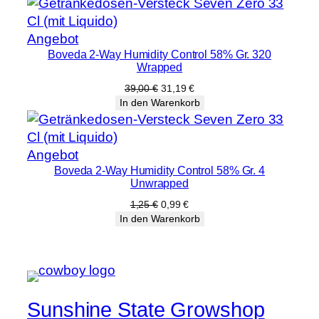
0,89 €
0,69 €.
Produkt
Angebot
Boveda 2-Way Humidity Control 58% Gr. 320
im
Wrapped
Angebot
Ursprünglicher
Aktueller
39,00
€
31,19
€
Preis
Preis
In den Warenkorb
war:
ist:
39,00 €
31,19 €.
Produkt
Angebot
Boveda 2-Way Humidity Control 58% Gr. 4
im
Unwrapped
Angebot
Ursprünglicher
Aktueller
1,25
€
0,99
€
Preis
Preis
In den Warenkorb
war:
ist:
1,25 €
0,99 €.
Sunshine State Growshop