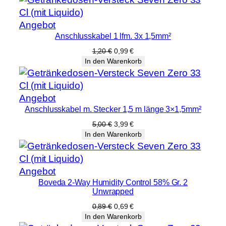
Produkt
Angebot
Anschlusskabel 1 lfm. 3x 1,5mm²
im
Angebot
Ursprünglicher
Aktueller
1,20
€
0,99
€
Preis
Preis
In den Warenkorb
war:
ist:
1,20 €
0,99 €.
Produkt
Angebot
Anschlusskabel m. Stecker 1,5 m länge 3×1,5mm²
im
Angebot
Ursprünglicher
Aktueller
5,00
€
3,99
€
Preis
Preis
In den Warenkorb
war:
ist:
5,00 €
3,99 €.
Produkt
Angebot
Boveda 2-Way Humidity Control 58% Gr. 2
im
Unwrapped
Angebot
Ursprünglicher
Aktueller
0,89
€
0,69
€
Preis
Preis
In den Warenkorb
war:
ist: