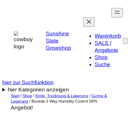
Zum
Inhalt
springen
Sunshine
Warenkorb
State
SALE /
Growshop
Angebote
Shop
Suche
hier zur Suchfunktion
hier Kategorien anzeigen
Start
/
Shop
/
Ernte, Trocknung & Lagerung
/
Curing &
Lagerung
/ Boveda 2-Way Humidity Control 58%
Angebot!