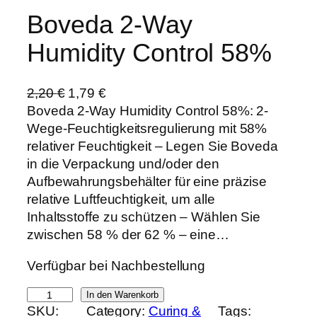
Boveda 2-Way
Humidity Control 58%
U
A
2,20
€
1,79
€
r
k
Boveda 2-Way Humidity Control 58%: 2-
s
t
Wege-Feuchtigkeitsregulierung mit 58%
p
u
relativer Feuchtigkeit – Legen Sie Boveda
r
e
in die Verpackung und/oder den
ü
l
Aufbewahrungsbehälter für eine präzise
n
l
relative Luftfeuchtigkeit, um alle
g
e
Inhaltsstoffe zu schützen – Wählen Sie
l
r
zwischen 58 % der 62 % – eine…
i
P
Verfügbar bei Nachbestellung
c
r
h
e
B
In den Warenkorb
e
i
SKU:
Category:
Curing &
Tags:
o