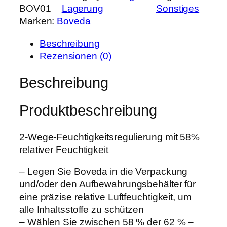
r
s
BOV01
Lagerung
Sonstiges
v
P
i
Marken:
Boveda
e
r
s
d
e
t
Beschreibung
a
i
:
Rezensionen (0)
2
s
1
-
Beschreibung
w
,
W
a
7
a
r
9
Produktbeschreibung
y
:
H
2
€
u
2-Wege-Feuchtigkeitsregulierung mit 58%
,
.
m
relativer Feuchtigkeit
2
i
0
– Legen Sie Boveda in die Verpackung
d
und/oder den Aufbewahrungsbehälter für
i
€
eine präzise relative Luftfeuchtigkeit, um
t
alle Inhaltsstoffe zu schützen
y
– Wählen Sie zwischen 58 % der 62 % –
C