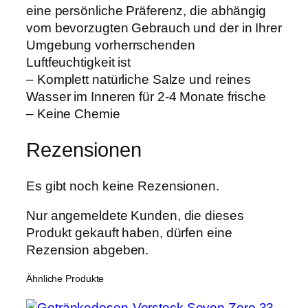
eine persönliche Präferenz, die abhängig
o
vom bevorzugten Gebrauch und der in Ihrer
n
Umgebung vorherrschenden
t
Luftfeuchtigkeit ist
r
– Komplett natürliche Salze und reines
o
Wasser im Inneren für 2-4 Monate frische
l
– Keine Chemie
5
8
Rezensionen
%
M
Es gibt noch keine Rezensionen.
e
n
Nur angemeldete Kunden, die dieses
g
Produkt gekauft haben, dürfen eine
e
Rezension abgeben.
Ähnliche Produkte