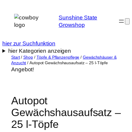
Zum
Inhalt
Sunshine State
springen
Growshop
hier zur Suchfunktion
hier Kategorien anzeigen
Start
/
Shop
/
Töpfe & Pflanzenpflege
/
Gewächshäuser &
Anzucht
/ Autopot Gewächshausaufsatz – 25 l-Töpfe
Angebot!
Autopot
Gewächshausaufsatz –
25 l-Töpfe