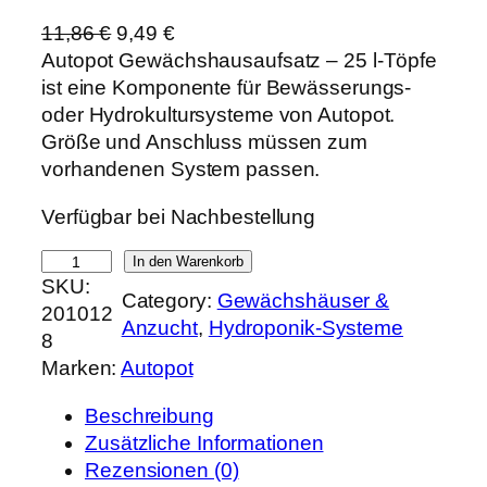
U
A
11,86
€
9,49
€
r
k
Autopot Gewächshausaufsatz – 25 l-Töpfe
s
t
ist eine Komponente für Bewässerungs-
p
u
oder Hydrokultursysteme von Autopot.
r
e
Größe und Anschluss müssen zum
ü
l
vorhandenen System passen.
n
l
Verfügbar bei Nachbestellung
g
e
l
r
A
In den Warenkorb
i
P
SKU:
u
Category:
Gewächshäuser &
c
r
201012
t
Anzucht
, 
Hydroponik-Systeme
h
e
8
o
e
i
Marken:
Autopot
p
r
s
o
P
i
Beschreibung
t
r
s
Zusätzliche Informationen
G
e
t
Rezensionen (0)
e