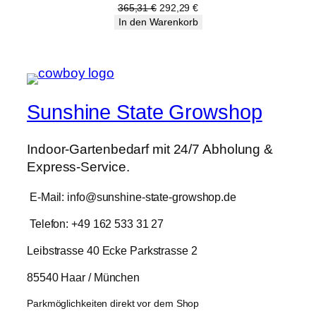
Angebot
Ursprünglicher
Aktueller
365,31
€
292,29
€
Preis
Preis
In den Warenkorb
war:
ist:
365,31 €
292,29 €.
Sunshine State Growshop
Indoor-Gartenbedarf mit 24/7 Abholung &
Express-Service.
E-Mail: info@sunshine-state-growshop.de
Telefon: +49 162 533 31 27
Leibstrasse 40 Ecke Parkstrasse 2
85540 Haar / München
Parkmöglichkeiten direkt vor dem Shop