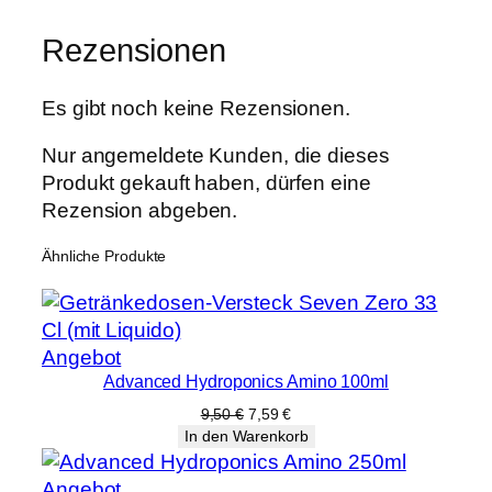
5
Rezensionen
l
-
T
Es gibt noch keine Rezensionen.
ö
Nur angemeldete Kunden, die dieses
p
Produkt gekauft haben, dürfen eine
f
Rezension abgeben.
e
M
Ähnliche Produkte
e
n
g
e
Produkt
Angebot
Advanced Hydroponics Amino 100ml
im
Angebot
Ursprünglicher
Aktueller
9,50
€
7,59
€
Preis
Preis
In den Warenkorb
war:
ist:
9,50 €
7,59 €.
Produkt
Angebot