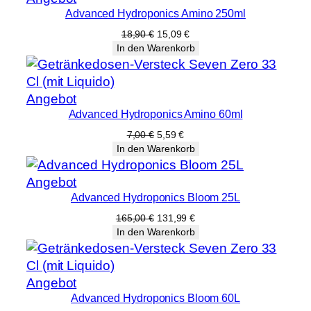
Advanced Hydroponics Amino 250ml
im
Angebot
Ursprünglicher
Aktueller
18,90
€
15,09
€
Preis
Preis
In den Warenkorb
war:
ist:
18,90 €
15,09 €.
Produkt
Angebot
Advanced Hydroponics Amino 60ml
im
Angebot
Ursprünglicher
Aktueller
7,00
€
5,59
€
Preis
Preis
In den Warenkorb
war:
ist:
7,00 €
5,59 €.
Produkt
Angebot
Advanced Hydroponics Bloom 25L
im
Angebot
Ursprünglicher
Aktueller
165,00
€
131,99
€
Preis
Preis
In den Warenkorb
war:
ist:
165,00 €
131,99 €.
Produkt
Angebot
Advanced Hydroponics Bloom 60L
im