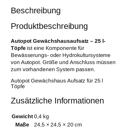
i
:
w
Beschreibung
s
9
ä
w
,
c
a
4
Produktbeschreibung
h
r
9
s
:
h
Autopot Gewächshausaufsatz – 25 l-
1
€
a
Töpfe
ist eine Komponente für
1
.
u
Bewässerungs- oder Hydrokultursysteme
,
s
von Autopot. Größe und Anschluss müssen
8
a
zum vorhandenen System passen.
6
u
Autopot Gewächshaus Aufsatz für 25 l
f
Töpfe
€
s
a
Zusätzliche Informationen
t
z
Gewicht
0,4 kg
–
Maße
24,5 × 24,5 × 20 cm
2