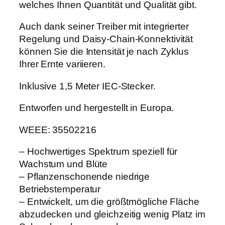
welches Ihnen Quantität und Qualität gibt.
o
n
Auch dank seiner Treiber mit integrierter
L
Regelung und Daisy-Chain-Konnektivität
T
können Sie die Intensität je nach Zyklus
M
Ihrer Ernte variieren.
e
Inklusive 1,5 Meter IEC-Stecker.
n
g
Entworfen und hergestellt in Europa.
e
WEEE: 35502216
– Hochwertiges Spektrum speziell für
Wachstum und Blüte
– Pflanzenschonende niedrige
Betriebstemperatur
– Entwickelt, um die größtmögliche Fläche
abzudecken und gleichzeitig wenig Platz im