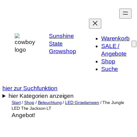
Zum
Inhalt
springen
Sunshine
Warenkorb
State
SALE /
Growshop
Angebote
Shop
Suche
hier zur Suchfunktion
hier Kategorien anzeigen
Start
/
Shop
/
Beleuchtung
/
LED Growlampen
/ The Jungle
LED The Jackson LT
Angebot!