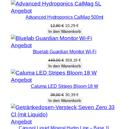
Produkt
Angebot
Advanced Hydroponics CalMag 500ml
im
Angebot
Ursprünglicher
Aktueller
12,90
€
10,29
€
Preis
Preis
In den Warenkorb
war:
ist:
12,90 €
10,29 €.
Produkt
Angebot
Bluelab Guardian Monitor Wi-Fi
im
Angebot
Ursprünglicher
Aktueller
449,00
€
359,19
€
Preis
Preis
In den Warenkorb
war:
ist:
449,00 €
359,19 €.
Produkt
Angebot
Caluma LED Stripes Bloom 18 W
im
Angebot
Ursprünglicher
Aktueller
38,00
€
30,39
€
Preis
Preis
In den Warenkorb
war:
ist:
38,00 €
30,39 €.
Produkt
Angebot
Canusol Liquid Mineral Hydro Line – Base 1L
im