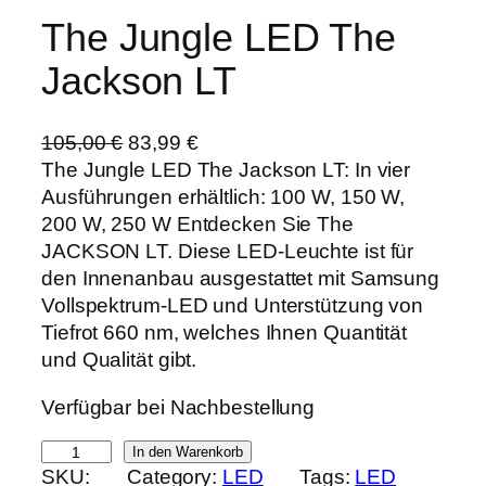
The Jungle LED The
Jackson LT
U
A
105,00
€
83,99
€
r
k
The Jungle LED The Jackson LT: In vier
s
t
Ausführungen erhältlich: 100 W, 150 W,
p
u
200 W, 250 W Entdecken Sie The
r
e
JACKSON LT. Diese LED-Leuchte ist für
ü
l
den Innenanbau ausgestattet mit Samsung
n
l
Vollspektrum-LED und Unterstützung von
g
e
Tiefrot 660 nm, welches Ihnen Quantität
l
r
und Qualität gibt.
i
P
Verfügbar bei Nachbestellung
c
r
h
e
T
In den Warenkorb
e
i
SKU:
Category:
LED
Tags:
LED
h