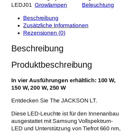
r
s
LEDJ01
Growlampen
Beleuchtung
e
P
i
J
r
s
Beschreibung
u
e
t
Zusätzliche Informationen
n
i
:
Rezensionen (0)
g
s
8
l
Beschreibung
w
3
e
a
,
L
r
9
Produktbeschreibung
E
:
9
D
1
T
In vier Ausführungen erhältlich: 100 W,
0
€
h
150 W, 200 W, 250 W
5
.
e
,
Entdecken Sie The JACKSON LT.
J
0
a
Diese LED-Leuchte ist für den Innenanbau
0
c
ausgestattet mit Samsung Vollspektrum-
k
LED und Unterstützung von Tiefrot 660 nm,
€
s