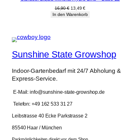
Angebot
Ursprünglicher
Aktueller
16,90
€
13,49
€
Preis
Preis
In den Warenkorb
war:
ist:
16,90 €
13,49 €.
Sunshine State Growshop
Indoor-Gartenbedarf mit 24/7 Abholung &
Express-Service.
E-Mail: info@sunshine-state-growshop.de
Telefon: +49 162 533 31 27
Leibstrasse 40 Ecke Parkstrasse 2
85540 Haar / München
Parkmöglichkeiten direkt vor dem Shop