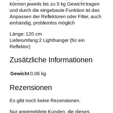
können jeweils bis zu 5 kg Gewicht tragen
2
und durch die eingebaute Funktion ist das
e
Anpassen der Reflektoren oder Filter, auch
r
einhändig, problemlos möglich
S
e
Länge: 120 cm
t
Lieferumfang:2 Lighthanger (für ein
M
Reflektor)
e
n
Zusätzliche Informationen
g
e
Gewicht
0,06 kg
Rezensionen
Es gibt noch keine Rezensionen.
Nur angemeldete Kunden, die dieses