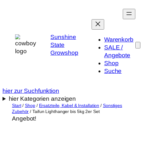
Zum
Inhalt
springen
Sunshine
Warenkorb
State
SALE /
Growshop
Angebote
Shop
Suche
hier zur Suchfunktion
hier Kategorien anzeigen
Start
/
Shop
/
Ersatzteile, Kabel & Installation
/
Sonstiges
Zubehör
/ Taifun Lighthanger bis 5kg 2er Set
Angebot!