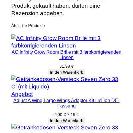
Produkt gekauft haben, dürfen eine
Rezension abgeben.
Ähnliche Produkte
AC Infinity Grow Room Brille mit 3 farbkorrigierenden
Linsen
31,99
€
In den Warenkorb
Produkt
Angebot
Adjust A Wing Large Wings Adaptor Kit Hellion DE-
im
Fassung
Angebot
Ursprünglicher
Aktueller
9,00
€
7,19
€
Preis
Preis
In den Warenkorb
war:
ist:
9,00 €
7,19 €.