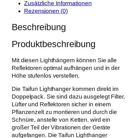
r
s
Zusätzliche Informationen
n
P
i
Rezensionen (0)
L
r
s
i
Beschreibung
e
t
g
i
:
h
s
3
Produktbeschreibung
t
w
,
h
a
9
a
Mit diesen Lighthängern können Sie alle
r
9
n
Reflektoren optimal aufhängen und in der
:
g
Höhe stufenlos verstellen.
5
€
e
,
.
Die Taifun Lighthanger kommen direkt im
r
0
Doppelpack. Sie sind dazu ausgelegt Filter,
b
0
Lüfter und Reflektoren sicher in einem
i
Pflanzenzelt zu montieren und durch die
s
€
Schnüre, anstelle von Ketten, wird ein
5
großer Teil der Vibrationen der Geräte
k
aufgefangen. Die Taifun Lighthanger
g