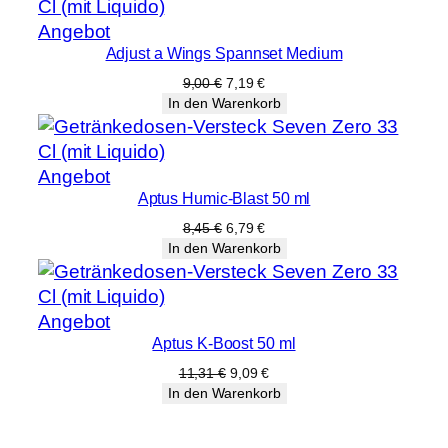
Produkt
Angebot
Adjust a Wings Spannset Medium
im
Angebot
Ursprünglicher
Aktueller
9,00
€
7,19
€
Preis
Preis
In den Warenkorb
war:
ist:
9,00 €
7,19 €.
Produkt
Angebot
Aptus Humic-Blast 50 ml
im
Angebot
Ursprünglicher
Aktueller
8,45
€
6,79
€
Preis
Preis
In den Warenkorb
war:
ist:
8,45 €
6,79 €.
Produkt
Angebot
Aptus K-Boost 50 ml
im
Angebot
Ursprünglicher
Aktueller
11,31
€
9,09
€
Preis
Preis
In den Warenkorb
war:
ist:
11,31 €
9,09 €.