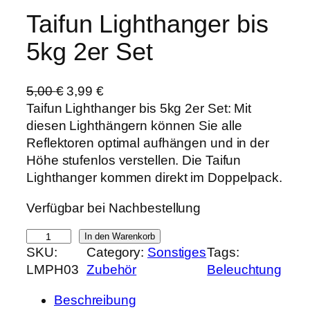
Taifun Lighthanger bis
5kg 2er Set
U
A
5,00
€
3,99
€
r
k
Taifun Lighthanger bis 5kg 2er Set: Mit
s
t
diesen Lighthängern können Sie alle
p
u
Reflektoren optimal aufhängen und in der
r
e
Höhe stufenlos verstellen. Die Taifun
ü
l
Lighthanger kommen direkt im Doppelpack.
n
l
Verfügbar bei Nachbestellung
g
e
l
r
T
In den Warenkorb
i
P
SKU:
Category:
Sonstiges
Tags:
a
c
r
LMPH03
Zubehör
Beleuchtung
i
h
e
f
e
i
Beschreibung
u