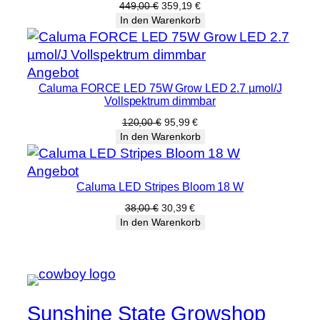
Angebot
Ursprünglicher
Aktueller
449,00
€
359,19
€
Preis
Preis
In den Warenkorb
war:
ist:
449,00 €
359,19 €.
Produkt
Angebot
Caluma FORCE LED 75W Grow LED 2.7 µmol/J
im
Vollspektrum dimmbar
Angebot
Ursprünglicher
Aktueller
120,00
€
95,99
€
Preis
Preis
In den Warenkorb
war:
ist:
120,00 €
95,99 €.
Produkt
Angebot
Caluma LED Stripes Bloom 18 W
im
Angebot
Ursprünglicher
Aktueller
38,00
€
30,39
€
Preis
Preis
In den Warenkorb
war:
ist:
38,00 €
30,39 €.
Sunshine State Growshop