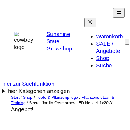
Zum
Inhalt
springen
Sunshine
Warenkorb
State
SALE /
Growshop
Angebote
Shop
Suche
hier zur Suchfunktion
hier Kategorien anzeigen
Start
/
Shop
/
Töpfe & Pflanzenpflege
/
Pflanzenstützen &
Training
/ Secret Jardin Cosmorrow LED Netzteil 1x20W
Angebot!