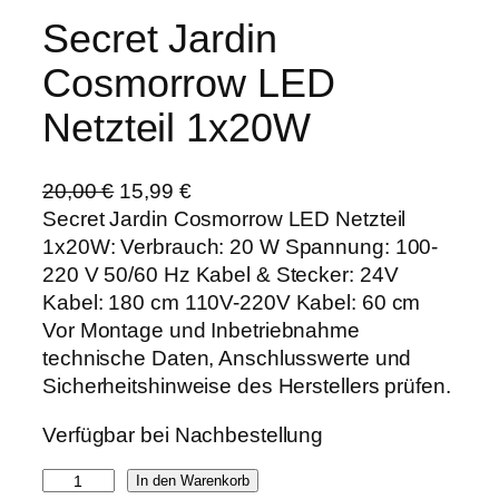
Secret Jardin
Cosmorrow LED
Netzteil 1x20W
U
A
20,00
€
15,99
€
r
k
Secret Jardin Cosmorrow LED Netzteil
s
t
1x20W: Verbrauch: 20 W Spannung: 100-
p
u
220 V 50/60 Hz Kabel & Stecker: 24V
r
e
Kabel: 180 cm 110V-220V Kabel: 60 cm
ü
l
Vor Montage und Inbetriebnahme
n
l
technische Daten, Anschlusswerte und
g
e
Sicherheitshinweise des Herstellers prüfen.
l
r
Verfügbar bei Nachbestellung
i
P
c
r
S
In den Warenkorb
h
e