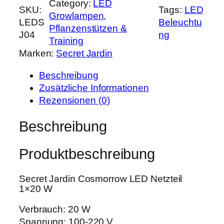
Category:
LED
e
SKU:
Tags:
LED
e
i
Growlampen
, 
c
LEDS
Beleuchtu
r
s
Pflanzenstützen &
r
J04
ng
P
i
Training
e
r
s
Marken:
Secret Jardin
t
e
t
J
i
:
Beschreibung
a
s
1
Zusätzliche Informationen
r
w
5
Rezensionen (0)
d
a
,
i
Beschreibung
r
9
n
:
9
C
2
Produktbeschreibung
o
0
€
s
,
.
Secret Jardin Cosmorrow LED Netzteil
m
0
1×20 W
o
0
r
Verbrauch: 20 W
r
Spannung: 100-220 V
€