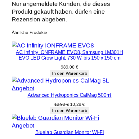
Nur angemeldete Kunden, die dieses
M
Produkt gekauft haben, dürfen eine
e
Rezension abgeben.
n
g
Ähnliche Produkte
e
AC Infinity IONFRAME EVO8, Samsung LM301H
EVO LED Grow Light, 730 W, bis 150 x 150 cm
989,00
€
In den Warenkorb
Produkt
Angebot
Advanced Hydroponics CalMag 500ml
im
Angebot
Ursprünglicher
Aktueller
12,90
€
10,29
€
Preis
Preis
In den Warenkorb
war:
ist:
12,90 €
10,29 €.
Produkt
Angebot
Bluelab Guardian Monitor Wi-Fi
im