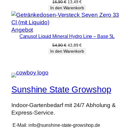
Angebot
Ursprünglicher
Aktueller
16,90
€
13,49
€
Preis
Preis
In den Warenkorb
war:
ist:
16,90 €
13,49 €.
Produkt
Angebot
Canusol Liquid Mineral Hydro Line – Base 5L
im
Angebot
Ursprünglicher
Aktueller
54,90
€
43,89
€
Preis
Preis
In den Warenkorb
war:
ist:
54,90 €
43,89 €.
Sunshine State Growshop
Indoor-Gartenbedarf mit 24/7 Abholung &
Express-Service.
E-Mail: info@sunshine-state-growshop.de