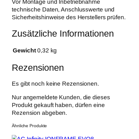
Vor Montage und Inbetriebnahme
0
technische Daten, Anschlusswerte und
W
Sicherheitshinweise des Herstellers prüfen.
U
l
Zusätzliche Informationen
t
r
Gewicht
0,32 kg
a
v
Rezensionen
i
o
Es gibt noch keine Rezensionen.
l
e
Nur angemeldete Kunden, die dieses
t
Produkt gekauft haben, dürfen eine
M
Rezension abgeben.
e
n
Ähnliche Produkte
g
e