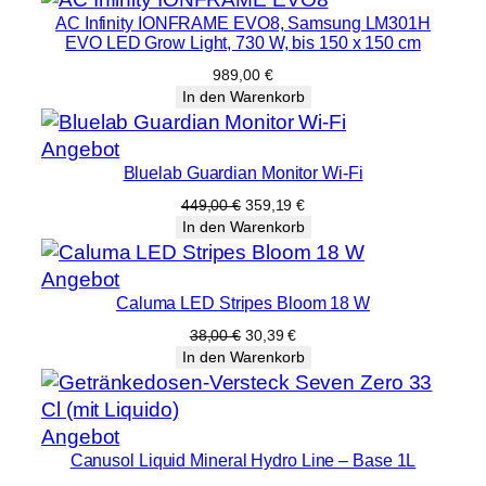
AC Infinity IONFRAME EVO8, Samsung LM301H
EVO LED Grow Light, 730 W, bis 150 x 150 cm
989,00
€
In den Warenkorb
Produkt
Angebot
Bluelab Guardian Monitor Wi-Fi
im
Angebot
Ursprünglicher
Aktueller
449,00
€
359,19
€
Preis
Preis
In den Warenkorb
war:
ist:
449,00 €
359,19 €.
Produkt
Angebot
Caluma LED Stripes Bloom 18 W
im
Angebot
Ursprünglicher
Aktueller
38,00
€
30,39
€
Preis
Preis
In den Warenkorb
war:
ist:
38,00 €
30,39 €.
Produkt
Angebot
Canusol Liquid Mineral Hydro Line – Base 1L
im