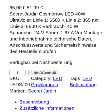
U
A
65,00
€
51,99
€
r
k
Secret Jardin Cosmorrow LED 40W
s
t
Ultraviolet: Linie 1: 6500 K Linie 2: 365 nm
p
u
Linie 3: 6500 K Verbrauch: 40 W
r
e
Spannung: 24 V Strom: 1,67 A Vor Montage
ü
l
und Inbetriebnahme technische Daten,
n
l
Anschlusswerte und Sicherheitshinweise
g
e
des Herstellers prüfen.
l
r
Verfügbar bei Nachbestellung
i
P
c
r
S
In den Warenkorb
h
e
SKU:
Category:
LED
Tags:
LED
e
e
i
LEDSJ09
Growlampen
Beleuchtung
c
r
s
Marken:
Secret Jardin
r
P
i
e
r
s
Beschreibung
t
e
t
Zusätzliche Informationen
J