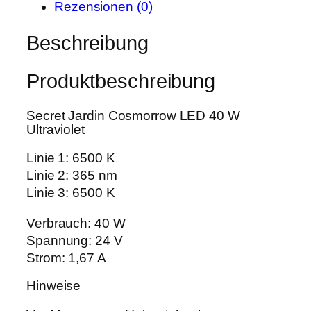
i
:
Rezensionen (0)
a
s
5
r
Beschreibung
w
1
d
a
,
i
r
9
Produktbeschreibung
n
:
9
C
6
Secret Jardin Cosmorrow LED 40 W
o
5
€
Ultraviolet
s
,
.
m
Linie 1: 6500 K
0
o
Linie 2: 365 nm
0
r
Linie 3: 6500 K
r
€
o
Verbrauch: 40 W
w
Spannung: 24 V
L
Strom: 1,67 A
E
Hinweise
D
4