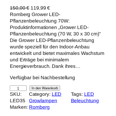
U
A
150,00
€
119,99
€
r
k
Romberg Grower LED-
s
t
Pflanzenbeleuchtung 70W:
p
u
Produktinformationen „Grower LED-
r
e
Pflanzenbeleuchtung (70 W, 30 x 30 cm)“
ü
l
Die Grower LED-Pflanzenbeleuchtung
n
l
wurde speziell für den Indoor-Anbau
g
e
entwickelt und bietet maximales Wachstum
l
r
und Erträge bei minimalem
i
P
Energieverbrauch. Dank ihres…
c
r
Verfügbar bei Nachbestellung
h
e
e
i
R
In den Warenkorb
r
s
SKU:
Category:
LED
Tags:
LED
o
P
i
LED35
Growlampen
Beleuchtung
m
r
s
Marken:
Romberg
b
e
t
e