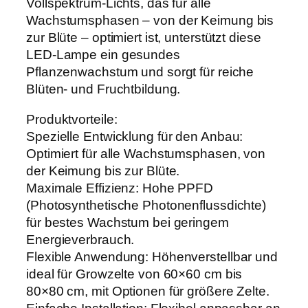
Vollspektrum-Lichts, das für alle
e
Wachstumsphasen – von der Keimung bis
n
zur Blüte – optimiert ist, unterstützt diese
b
LED-Lampe ein gesundes
e
Pflanzenwachstum und sorgt für reiche
l
Blüten- und Fruchtbildung.
e
u
Produktvorteile:
c
Spezielle Entwicklung für den Anbau:
h
Optimiert für alle Wachstumsphasen, von
t
der Keimung bis zur Blüte.
u
Maximale Effizienz: Hohe PPFD
n
(Photosynthetische Photonenflussdichte)
g
für bestes Wachstum bei geringem
7
Energieverbrauch.
0
Flexible Anwendung: Höhenverstellbar und
W
ideal für Growzelte von 60×60 cm bis
M
80×80 cm, mit Optionen für größere Zelte.
e