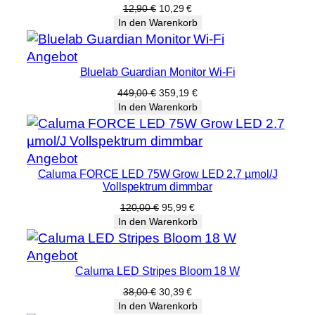
Angebot
Ursprünglicher
Aktueller
12,90
€
10,29
€
Preis
Preis
In den Warenkorb
war:
ist:
12,90 €
10,29 €.
Produkt
Angebot
Bluelab Guardian Monitor Wi-Fi
im
Angebot
Ursprünglicher
Aktueller
449,00
€
359,19
€
Preis
Preis
In den Warenkorb
war:
ist:
449,00 €
359,19 €.
Produkt
Angebot
Caluma FORCE LED 75W Grow LED 2.7 µmol/J
im
Vollspektrum dimmbar
Angebot
Ursprünglicher
Aktueller
120,00
€
95,99
€
Preis
Preis
In den Warenkorb
war:
ist:
120,00 €
95,99 €.
Produkt
Angebot
Caluma LED Stripes Bloom 18 W
im
Angebot
Ursprünglicher
Aktueller
38,00
€
30,39
€
Preis
Preis
In den Warenkorb