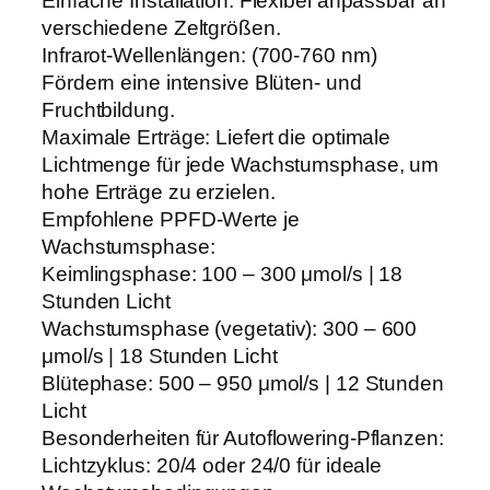
Einfache Installation: Flexibel anpassbar an
n
verschiedene Zeltgrößen.
g
Infrarot-Wellenlängen: (700-760 nm)
e
Fördern eine intensive Blüten- und
Fruchtbildung.
Maximale Erträge: Liefert die optimale
Lichtmenge für jede Wachstumsphase, um
hohe Erträge zu erzielen.
Empfohlene PPFD-Werte je
Wachstumsphase:
Keimlingsphase: 100 – 300 μmol/s | 18
Stunden Licht
Wachstumsphase (vegetativ): 300 – 600
μmol/s | 18 Stunden Licht
Blütephase: 500 – 950 μmol/s | 12 Stunden
Licht
Besonderheiten für Autoflowering-Pflanzen:
Lichtzyklus: 20/4 oder 24/0 für ideale