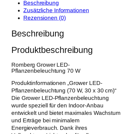
i
:
Beschreibung
r
s
1
Zusätzliche Informationen
g
w
1
Rezensionen (0)
G
a
9
r
Beschreibung
r
,
o
:
9
w
1
9
Produktbeschreibung
e
5
r
0
€
Romberg Grower LED-
L
,
.
Pflanzenbeleuchtung 70 W
E
0
D
Produktinformationen „Grower LED-
0
-
Pflanzenbeleuchtung (70 W, 30 x 30 cm)“
P
Die Grower LED-Pflanzenbeleuchtung
€
f
wurde speziell für den Indoor-Anbau
l
entwickelt und bietet maximales Wachstum
a
und Erträge bei minimalem
n
Energieverbrauch. Dank ihres
z