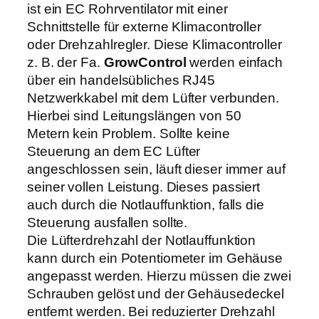
o
ist ein EC Rohrventilator mit einer
0
r
Schnittstelle für externe Klimacontroller
B
oder Drehzahlregler. Diese Klimacontroller
€
l
z. B. der Fa.
GrowControl
werden einfach
u
über ein handelsübliches RJ45
e
Netzwerkkabel mit dem Lüfter verbunden.
5
Hierbei sind Leitungslängen von 50
1
Metern kein Problem. Sollte keine
0
Steuerung an dem EC Lüfter
0
angeschlossen sein, läuft dieser immer auf
m
seiner vollen Leistung. Dieses passiert
³
auch durch die Notlauffunktion, falls die
/
Steuerung ausfallen sollte.
h
Die Lüfterdrehzahl der Notlauffunktion
3
kann durch ein Potentiometer im Gehäuse
5
angepasst werden. Hierzu müssen die zwei
5
Schrauben gelöst und der Gehäusedeckel
/
entfernt werden. Bei reduzierter Drehzahl