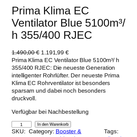
Prima Klima EC
Ventilator Blue 5100m³/
h 355/400 RJEC
U
A
1.490,00
€
1.191,99
€
r
k
Prima Klima EC Ventilator Blue 5100m³/ h
s
t
355/400 RJEC: Die neueste Generation
p
u
intelligenter Rohrlüfter. Der neueste Prima
r
e
Klima EC Rohrventilator ist besonders
ü
l
sparsam und dabei noch besonders
n
l
druckvoll.
g
e
Verfügbar bei Nachbestellung
l
r
i
P
P
In den Warenkorb
c
r
SKU:
Category:
Booster &
Tags:
r
h
e