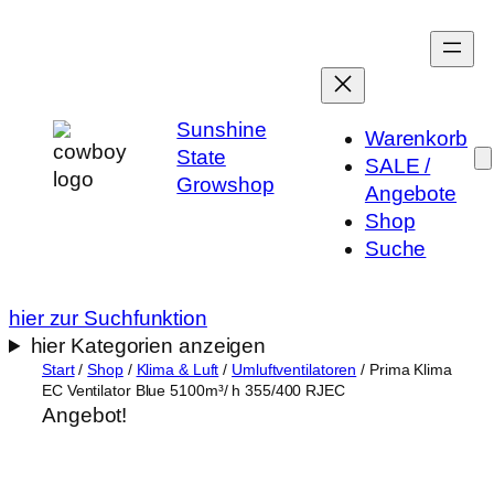
Zum
Inhalt
springen
Sunshine
Warenkorb
State
SALE /
Growshop
Angebote
Shop
Suche
hier zur Suchfunktion
hier Kategorien anzeigen
Start
/
Shop
/
Klima & Luft
/
Umluftventilatoren
/ Prima Klima
EC Ventilator Blue 5100m³/ h 355/400 RJEC
Angebot!