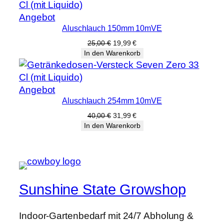
Produkt
Angebot
Aluschlauch 150mm 10mVE
im
Angebot
Ursprünglicher
Aktueller
25,00
€
19,99
€
Preis
Preis
In den Warenkorb
war:
ist:
25,00 €
19,99 €.
Produkt
Angebot
Aluschlauch 254mm 10mVE
im
Angebot
Ursprünglicher
Aktueller
40,00
€
31,99
€
Preis
Preis
In den Warenkorb
war:
ist:
40,00 €
31,99 €.
Sunshine State Growshop
Indoor-Gartenbedarf mit 24/7 Abholung &