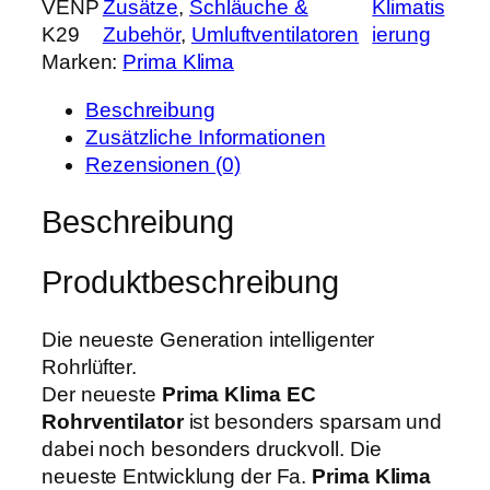
VENP
Zusätze
, 
Schläuche &
Klimatis
i
e
i
K29
Zubehör
, 
Umluftventilatoren
ierung
m
r
s
Marken:
Prima Klima
a
P
i
K
r
s
Beschreibung
l
e
t
Zusätzliche Informationen
i
i
:
Rezensionen (0)
m
s
1
a
Beschreibung
w
.
E
a
1
C
r
9
Produktbeschreibung
V
:
1
e
1
,
n
Die neueste Generation intelligenter
.
9
t
Rohrlüfter.
4
9
i
Der neueste
Prima Klima EC
9
l
Rohrventilator
ist besonders sparsam und
0
€
a
dabei noch besonders druckvoll. Die
,
.
t
neueste Entwicklung der Fa.
Prima Klima
0