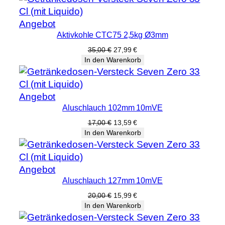
Produkt
Angebot
Aktivkohle CTC75 2,5kg Ø3mm
im
Angebot
Ursprünglicher
Aktueller
35,00
€
27,99
€
Preis
Preis
In den Warenkorb
war:
ist:
35,00 €
27,99 €.
Produkt
Angebot
Aluschlauch 102mm 10mVE
im
Angebot
Ursprünglicher
Aktueller
17,00
€
13,59
€
Preis
Preis
In den Warenkorb
war:
ist:
17,00 €
13,59 €.
Produkt
Angebot
Aluschlauch 127mm 10mVE
im
Angebot
Ursprünglicher
Aktueller
20,00
€
15,99
€
Preis
Preis
In den Warenkorb
war:
ist:
20,00 €
15,99 €.