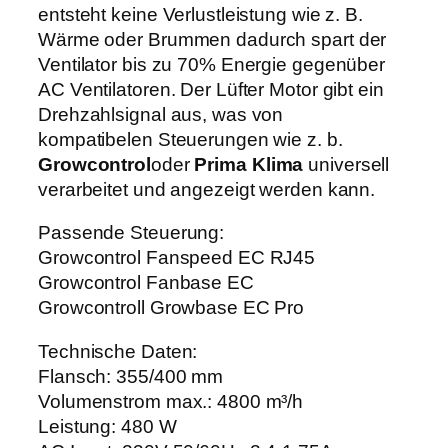
4
entsteht keine Verlustleistung wie z. B.
0
Wärme oder Brummen dadurch spart der
0
Ventilator bis zu 70% Energie gegenüber
R
AC Ventilatoren. Der Lüfter Motor gibt ein
J
Drehzahlsignal aus, was von
E
kompatibelen Steuerungen wie z. b.
C
Growcontrol
oder
Prima Klima
universell
M
verarbeitet und angezeigt werden kann.
e
Passende Steuerung:
n
Growcontrol Fanspeed EC RJ45
g
Growcontrol Fanbase EC
e
Growcontroll Growbase EC Pro
Technische Daten:
Flansch: 355/400 mm
Volumenstrom max.: 4800 m³/h
Leistung: 480 W