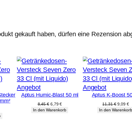
e
n
g
e
dukt gekauft haben, dürfen eine Rezension ab
Produkt
Produkt
Angebot
Angebot
Stecker
Aptus Humic-Blast 50 ml
Aptus K-Boost 5
im
im
5mm²
Angebot
Angebot
Ursprünglicher
Aktueller
Ursprün
A
8,45
€
6,79
€
11,31
€
9,09
€
Preis
Preis
Preis
P
licher
tueller
In den Warenkorb
In den Warenkor
war:
ist:
war:
is
eis
b
8,45 €
6,79 €.
11,31 €
9
:
99 €.