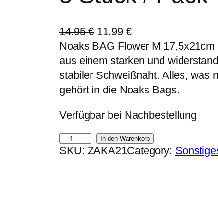
U
A
14,95
€
11,99
€
r
k
Noaks BAG Flower M 17,5x21cm 5
s
t
aus einem starken und widerstand
p
u
stabiler Schweißnaht. Alles, was 
r
e
gehört in die Noaks Bags.
ü
l
Verfügbar bei Nachbestellung
n
l
g
e
N
In den Warenkorb
l
r
SKU:
ZAKA21
Category:
Sonstige
o
i
P
a
c
r
k
h
e
s
e
i
B