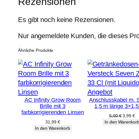
Rezensionen
Es gibt noch keine Rezensionen.
Nur angemeldete Kunden, die dieses Pro
Ähnliche Produkte
Produkt
Angebot
AC Infinity Grow Room
Anschlusskabel m. 
im
Brille mit 3
1,5 m länge 3×1,
Angebot
farbkorrigierenden Linsen
Ursprüng
Ak
5,00
€
3,99
€
Preis
Pr
31,99
€
In den Warenkor
war:
ist
In den Warenkorb
5,00 €
3,