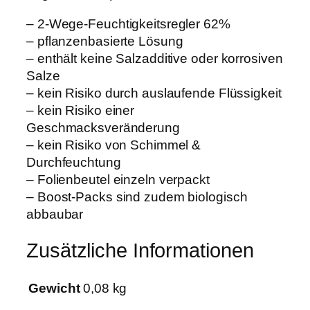
P
– 2-Wege-Feuchtigkeitsregler 62%
a
– pflanzenbasierte Lösung
c
– enthält keine Salzadditive oder korrosiven
k
Salze
6
– kein Risiko durch auslaufende Flüssigkeit
2
– kein Risiko einer
%
Geschmacksveränderung
6
– kein Risiko von Schimmel &
7
Durchfeuchtung
g
– Folienbeutel einzeln verpackt
M
– Boost-Packs sind zudem biologisch
e
abbaubar
n
g
Zusätzliche Informationen
e
Gewicht
0,08 kg