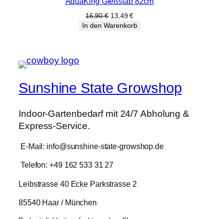
AquaKing Gießstab 82cm
im
Angebot
Ursprünglicher
Aktueller
16,90
€
13,49
€
Preis
Preis
In den Warenkorb
war:
ist:
16,90 €
13,49 €.
Sunshine State Growshop
Indoor-Gartenbedarf mit 24/7 Abholung &
Express-Service.
E-Mail: info@sunshine-state-growshop.de
Telefon: +49 162 533 31 27
Leibstrasse 40 Ecke Parkstrasse 2
85540 Haar / München