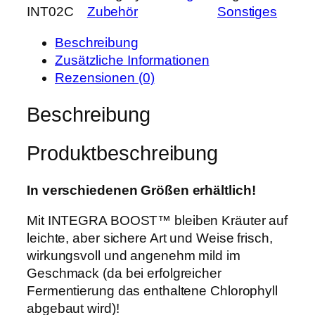
r
s
INT02C
Zubehör
Sonstiges
t
P
i
e
r
s
Beschreibung
g
e
t
Zusätzliche Informationen
r
i
:
Rezensionen (0)
a
s
3
B
Beschreibung
w
,
o
a
7
o
r
9
Produktbeschreibung
s
:
t
4
€
H
In verschiedenen Größen erhältlich!
,
.
u
7
Mit INTEGRA BOOST™ bleiben Kräuter auf
m
0
leichte, aber sichere Art und Weise frisch,
i
wirkungsvoll und angenehm mild im
d
€
Geschmack (da bei erfolgreicher
i
Fermentierung das enthaltene Chlorophyll
t
abgebaut wird)!
y