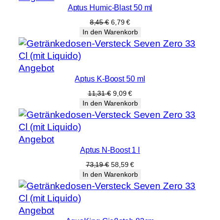
Aptus Humic-Blast 50 ml
im
Angebot
Ursprünglicher
Aktueller
8,45
€
6,79
€
Preis
Preis
In den Warenkorb
war:
ist:
8,45 €
6,79 €.
Produkt
Angebot
Aptus K-Boost 50 ml
im
Angebot
Ursprünglicher
Aktueller
11,31
€
9,09
€
Preis
Preis
In den Warenkorb
war:
ist:
11,31 €
9,09 €.
Produkt
Angebot
Aptus N-Boost 1 l
im
Angebot
Ursprünglicher
Aktueller
73,19
€
58,59
€
Preis
Preis
In den Warenkorb
war:
ist:
73,19 €
58,59 €.
Produkt
Angebot