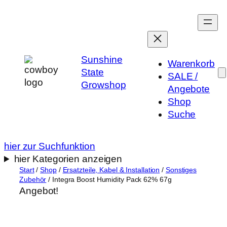
Zum
Inhalt
springen
Sunshine
Warenkorb
State
SALE /
Growshop
Angebote
Shop
Suche
hier zur Suchfunktion
hier Kategorien anzeigen
Start
/
Shop
/
Ersatzteile, Kabel & Installation
/
Sonstiges
Zubehör
/ Integra Boost Humidity Pack 62% 67g
Angebot!