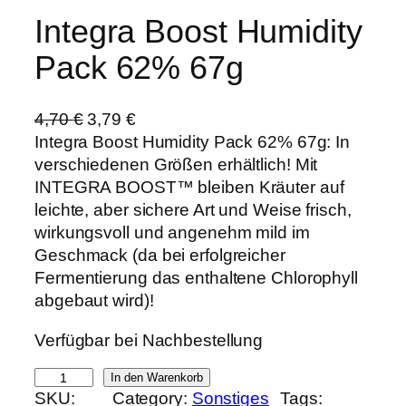
Integra Boost Humidity
Pack 62% 67g
U
A
4,70
€
3,79
€
r
k
Integra Boost Humidity Pack 62% 67g: In
s
t
verschiedenen Größen erhältlich! Mit
p
u
INTEGRA BOOST™ bleiben Kräuter auf
r
e
leichte, aber sichere Art und Weise frisch,
ü
l
wirkungsvoll und angenehm mild im
n
l
Geschmack (da bei erfolgreicher
g
e
Fermentierung das enthaltene Chlorophyll
l
r
abgebaut wird)!
i
P
Verfügbar bei Nachbestellung
c
r
h
e
I
In den Warenkorb
e
i
SKU:
Category:
Sonstiges
Tags:
n