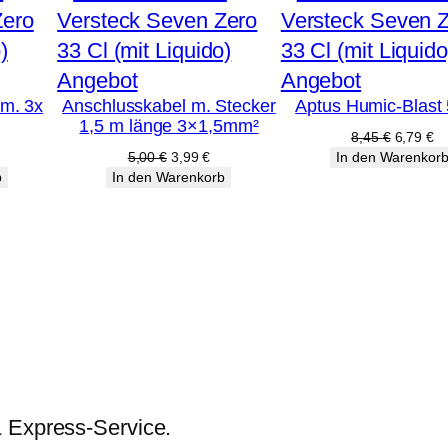
Produkt
Produkt
Angebot
Angebot
fm. 3x
Anschlusskabel m. Stecker
Aptus Humic-Blast 
im
im
1,5 m länge 3×1,5mm²
Angebot
Angebot
Ursprüng
Ak
8,45
€
6,79
€
Preis
Pr
licher
tueller
Ursprünglicher
Aktueller
5,00
€
3,99
€
In den Warenkor
war:
ist
eis
Preis
Preis
b
In den Warenkorb
8,45 €
6,
:
war:
ist:
99 €.
5,00 €
3,99 €.
& Express-Service.