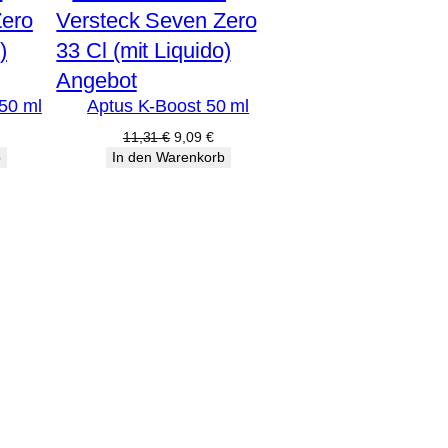
Produkt
Angebot
50 ml
Aptus K-Boost 50 ml
im
Angebot
licher
tueller
Ursprünglicher
Aktueller
11,31
€
9,09
€
eis
Preis
Preis
b
In den Warenkorb
:
war:
ist:
79 €.
11,31 €
9,09 €.