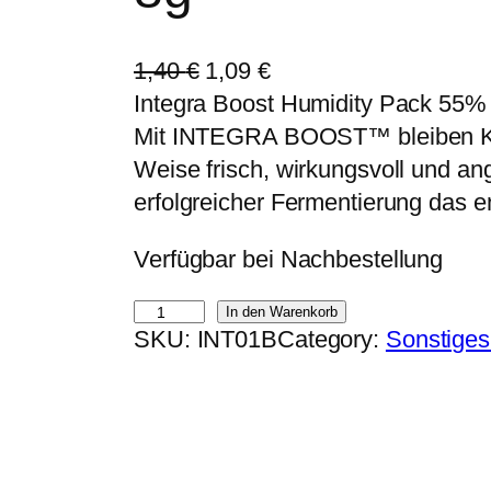
U
A
1,40
€
1,09
€
r
k
Integra Boost Humidity Pack 55% 
s
t
Mit INTEGRA BOOST™ bleiben Kräu
p
u
Weise frisch, wirkungsvoll und a
r
e
erfolgreicher Fermentierung das e
ü
l
Verfügbar bei Nachbestellung
n
l
g
e
I
In den Warenkorb
l
r
SKU:
INT01B
Category:
Sonstiges
n
i
P
t
c
r
e
h
e
g
e
i
r