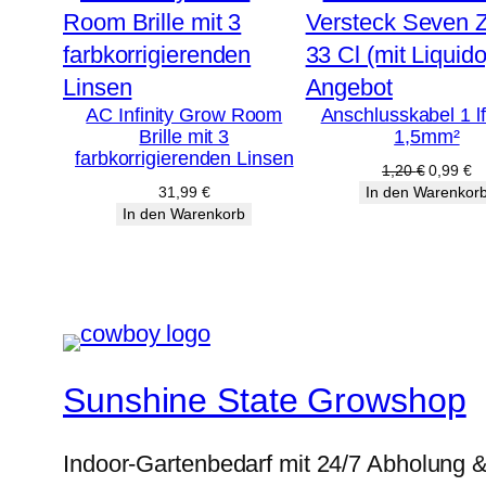
Produkt
Angebot
AC Infinity Grow Room
Anschlusskabel 1 l
im
Brille mit 3
1,5mm²
Angebot
farbkorrigierenden Linsen
Ursprüng
Ak
1,20
€
0,99
€
Preis
Pr
31,99
€
In den Warenkor
war:
ist
In den Warenkorb
1,20 €
0,
Sunshine State Growshop
Indoor-Gartenbedarf mit 24/7 Abholung 