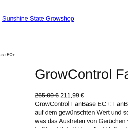
Sunshine State Growshop
Base EC+
GrowControl 
U
A
265,00
€
211,99
€
r
k
GrowControl FanBase EC+: FanBa
s
t
auf dem gewünschten Wert und sor
p
u
was das Austreten von Gerüchen v