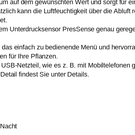
um auf dem gewünschten Wert und sorgt für ei
w
1
a
lich kann die Luftfeuchtigkeit über die Abluft
a
1
n
et.
r
,
B
em Unterdrucksensor PresSense genau geregelt
:
9
a
2
9
s
er das einfach zu bedienende Menü und hervor
6
e
n für Ihre Pflanzen.
5
€
E
SB-Netzteil, wie es z. B. mit Mobiltelefonen gel
,
.
C
etail findest Sie unter Details.
0
+
0
M
e
€
n
g
e
/Nacht