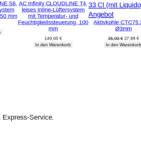
INE S6,
AC Infinity CLOUDLINE T4,
system
leises Inline-Lüftersystem
Produkt
Angebot
 150 mm
mit Temperatur- und
Feuchtigkeitssteuerung, 100
Aktivkohle CTC75 
im
mm
Ø3mm
Angebot
b
Ursprüng
A
149,00
€
35,00
€
27,99
€
Preis
P
In den Warenkorb
In den Warenkor
war:
i
35,00 €
2
& Express-Service.