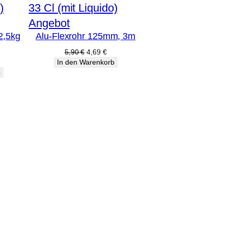
Produkt
Angebot
2,5kg
Alu-Flexrohr 125mm, 3m
im
Angebot
Ursprünglicher
Aktueller
5,90
€
4,69
€
Preis
Preis
licher
ktueller
In den Warenkorb
war:
ist:
reis
b
5,90 €
4,69 €.
st:
7,99 €.