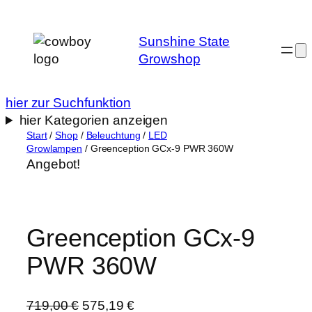
Zum
Inhalt
Sunshine State
springen
Growshop
hier zur Suchfunktion
hier Kategorien anzeigen
Start
/
Shop
/
Beleuchtung
/
LED
Growlampen
/ Greenception GCx-9 PWR 360W
Angebot!
Greenception GCx-9
PWR 360W
U
A
719,00
€
575,19
€