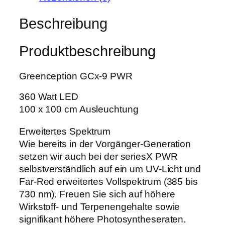
p
w
7
t
Beschreibung
a
5
i
r
,
o
:
1
Produktbeschreibung
n
7
9
G
1
Greenception GCx-9 PWR
C
9
€
x
,
.
360 Watt LED
-
0
100 x 100 cm Ausleuchtung
9
0
P
Erweitertes Spektrum
W
Wie bereits in der Vorgänger-Generation
€
R
setzen wir auch bei der seriesX PWR
3
selbstverständlich auf ein um UV-Licht und
6
Far-Red erweitertes Vollspektrum (385 bis
0
730 nm). Freuen Sie sich auf höhere
W
Wirkstoff- und Terpenengehalte sowie
M
signifikant höhere Photosyntheseraten.