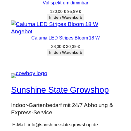
Vollspektrum dimmbar
Angebot
Ursprünglicher
Aktueller
120,00
€
95,99
€
Preis
Preis
In den Warenkorb
war:
ist:
120,00 €
95,99 €.
Produkt
Angebot
Caluma LED Stripes Bloom 18 W
im
Angebot
Ursprünglicher
Aktueller
38,00
€
30,39
€
Preis
Preis
In den Warenkorb
war:
ist:
38,00 €
30,39 €.
Sunshine State Growshop
Indoor-Gartenbedarf mit 24/7 Abholung &
Express-Service.
E-Mail: info@sunshine-state-growshop.de