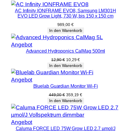
AC Infinity IONFRAME EVO8, Samsung LM301H
EVO LED Grow Light, 730 W, bis 150 x 150 cm
989,00
€
In den Warenkorb
Produkt
Angebot
Advanced Hydroponics CalMag 500ml
im
Angebot
Ursprünglicher
Aktueller
12,90
€
10,29
€
Preis
Preis
In den Warenkorb
war:
ist:
12,90 €
10,29 €.
Produkt
Angebot
Bluelab Guardian Monitor Wi-Fi
im
Angebot
Ursprünglicher
Aktueller
449,00
€
359,19
€
Preis
Preis
In den Warenkorb
war:
ist:
449,00 €
359,19 €.
Produkt
Angebot
Caluma FORCE LED 75W Grow LED 2.7 µmol/J
im