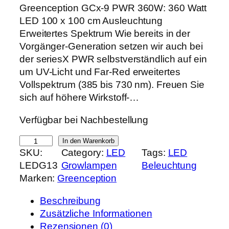
r
k
Greenception GCx-9 PWR 360W: 360 Watt
s
t
LED 100 x 100 cm Ausleuchtung
p
u
Erweitertes Spektrum Wie bereits in der
r
e
Vorgänger-Generation setzen wir auch bei
ü
l
der seriesX PWR selbstverständlich auf ein
n
l
um UV-Licht und Far-Red erweitertes
g
e
Vollspektrum (385 bis 730 nm). Freuen Sie
l
r
sich auf höhere Wirkstoff-…
i
P
Verfügbar bei Nachbestellung
c
r
h
e
G
In den Warenkorb
e
i
SKU:
Category:
LED
Tags:
LED
r
r
s
LEDG13
Growlampen
Beleuchtung
e
P
i
Marken:
Greenception
e
r
s
n
e
t
Beschreibung
c
i
:
Zusätzliche Informationen
e
s
5
Rezensionen (0)