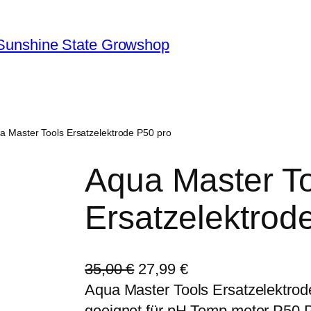
Sunshine State Growshop
a Master Tools Ersatzelektrode P50 pro
Aqua Master T
Ersatzelektrod
U
A
35,00
€
27,99
€
r
k
Aqua Master Tools Ersatzelektrod
s
t
geeignet für pH Temp meter P50 P