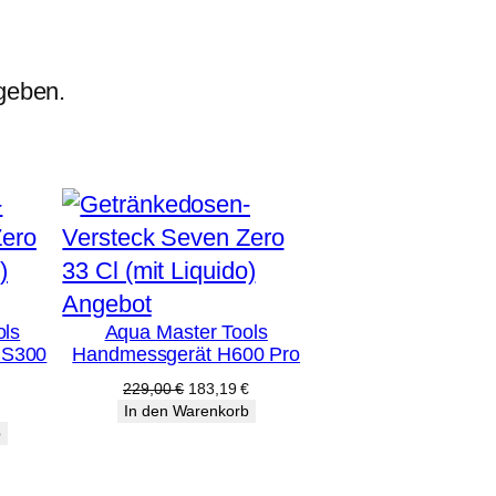
geben.
Produkt
Angebot
ols
Aqua Master Tools
im
r S300
Handmessgerät H600 Pro
Angebot
Ursprünglicher
Aktueller
229,00
€
183,19
€
Preis
Preis
licher
ktueller
In den Warenkorb
war:
ist:
reis
b
229,00 €
183,19 €.
st:
7,19 €.