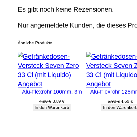
Es gibt noch keine Rezensionen.
Nur angemeldete Kunden, die dieses Pro
Ähnliche Produkte
Produkt
Produkt
Angebot
Angebot
Alu-Flexrohr 100mm, 3m
Alu-Flexrohr 125m
im
im
Angebot
Angebot
Ursprünglicher
Aktueller
Ursprüng
Ak
4,90
€
3,89
€
5,90
€
4,69
€
Preis
Preis
Preis
Pr
In den Warenkorb
In den Warenkor
war:
ist:
war:
ist
4,90 €
3,89 €.
5,90 €
4,