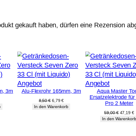
r
o
d
dukt gekauft haben, dürfen eine Rezension ab
e
P
5
0
p
r
Produkt
Produkt
Angebot
Angebot
o
m, 3m
Alu-Flexrohr 165mm, 3m
Aqua Master To
im
im
M
Ersatzelektrode fü
Angebot
Angebot
licher
tueller
Ursprünglicher
Aktueller
8,50
€
6,79
€
Pro 2 Meter
e
eis
Preis
Preis
b
In den Warenkorb
:
war:
ist:
Ursprüng
A
59,00
€
47,19
€
n
69 €.
8,50 €
6,79 €.
Preis
P
In den Warenkor
g
war:
i
59,00 €
4
e