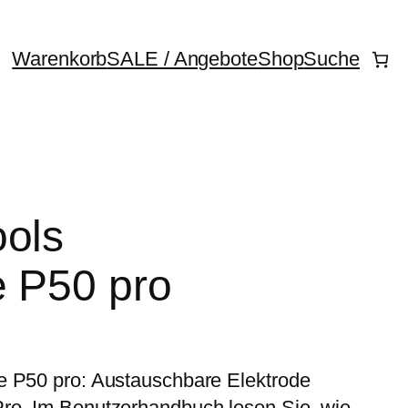
Warenkorb
SALE / Angebote
Shop
Suche
ools
e P50 pro
e P50 pro: Austauschbare Elektrode
ro. Im Benutzerhandbuch lesen Sie, wie