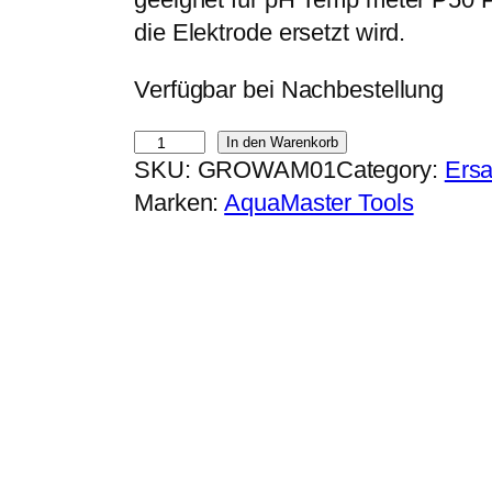
p
u
die Elektrode ersetzt wird.
r
e
Verfügbar bei Nachbestellung
ü
l
n
l
A
In den Warenkorb
g
e
SKU:
GROWAM01
Category:
Ersa
q
l
r
Marken:
AquaMaster Tools
u
i
P
a
c
r
M
h
e
a
e
i
s
r
s
t
P
i
e
r
s
r
e
t
T