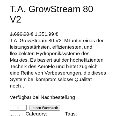
T.A. GrowStream 80
V2
U
A
1.690,00
€
1.351,99
€
r
k
T.A. GrowStream 80 V2: Mitunter eines der
s
t
leistungsstärksten, effizientesten, und
p
u
flexibelsten Hydroponiksysteme des
r
e
Marktes. Es basiert auf der hocheffizienten
ü
l
Technik des AeroFlo und bietet zugleich
n
l
eine Reihe von Verbesserungen, die dieses
g
e
System bei kompromissloser Qualität
l
r
noch…
i
P
Verfügbar bei Nachbestellung
c
r
h
e
T
In den Warenkorb
e
i
Category:
Tags:
.