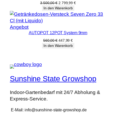
Angebot
Ursprünglicher
Aktueller
3.500,00
€
2.799,99
€
Preis
Preis
In den Warenkorb
war:
ist:
3.500,00 €
2.799,99 €.
Produkt
Angebot
AUTOPOT 12POT System 9mm
im
Angebot
Ursprünglicher
Aktueller
560,00
€
447,99
€
Preis
Preis
In den Warenkorb
war:
ist:
560,00 €
447,99 €.
Sunshine State Growshop
Indoor-Gartenbedarf mit 24/7 Abholung &
Express-Service.
E-Mail: info@sunshine-state-growshop.de