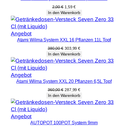
Angebot
Ursprünglicher
Aktueller
2,00
€
1,59
€
Preis
Preis
In den Warenkorb
war:
ist:
2,00 €
1,59 €.
Produkt
Angebot
Atami Wilma System XXL 16 Pflanzen 11L Topf
im
Angebot
Ursprünglicher
Aktueller
380,00
€
303,99
€
Preis
Preis
In den Warenkorb
war:
ist:
380,00 €
303,99 €.
Produkt
Angebot
Atami Wilma System XXL 20 Pflanzen 6,5L Topf
im
Angebot
Ursprünglicher
Aktueller
360,00
€
287,99
€
Preis
Preis
In den Warenkorb
war:
ist:
360,00 €
287,99 €.
Produkt
Angebot
AUTOPOT 100POT System 9mm
im