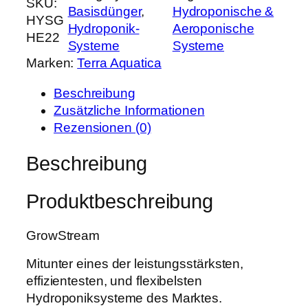
SKU:
r
s
Basisdünger
, 
Hydroponische &
A
HYSG
P
i
Hydroponik-
Aeroponische
.
HE22
r
s
Systeme
Systeme
G
e
t
Marken:
Terra Aquatica
r
i
:
o
s
1
Beschreibung
w
w
.
Zusätzliche Informationen
S
a
3
Rezensionen (0)
t
r
5
r
Beschreibung
:
1
e
1
,
a
.
9
Produktbeschreibung
m
6
9
8
9
GrowStream
0
0
€
V
,
.
Mitunter eines der leistungsstärksten,
2
0
effizientesten, und flexibelsten
M
0
Hydroponiksysteme des Marktes.
e