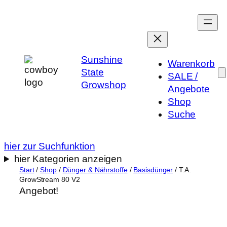
Zum
Inhalt
springen
Sunshine
Warenkorb
State
SALE /
Growshop
Angebote
Shop
Suche
hier zur Suchfunktion
hier Kategorien anzeigen
Start
/
Shop
/
Dünger & Nährstoffe
/
Basisdünger
/ T.A.
GrowStream 80 V2
Angebot!