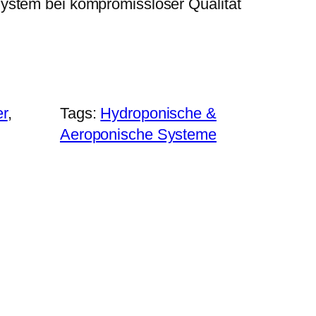
ystem bei kompromissloser Qualität
r
, 
Tags:
Hydroponische &
Aeroponische Systeme