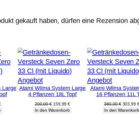
dukt gekauft haben, dürfen eine Rezension ab
Produkt
Produkt
Angebot
Angebot
 Large
Atami Wilma System Large
Atami Wilma Syste
im
im
opf
4 Pflanzen 18L Topf
16 Pflanzen 11L 
Angebot
Angebot
licher
Aktueller
Ursprünglicher
Aktueller
Ursprüng
€
200,00
€
159,99
€
380,00
€
303,99
Preis
Preis
Preis
Preis
b
In den Warenkorb
In den Warenkor
ist:
war:
ist:
war:
€
159,99 €.
200,00 €
159,99 €.
380,00 