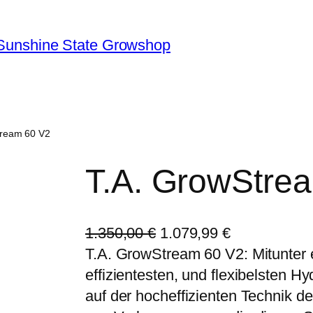
Sunshine State Growshop
tream 60 V2
T.A. GrowStre
U
A
1.350,00
€
1.079,99
€
r
k
T.A. GrowStream 60 V2: Mitunter e
s
t
effizientesten, und flexibelsten 
p
u
auf der hocheffizienten Technik d