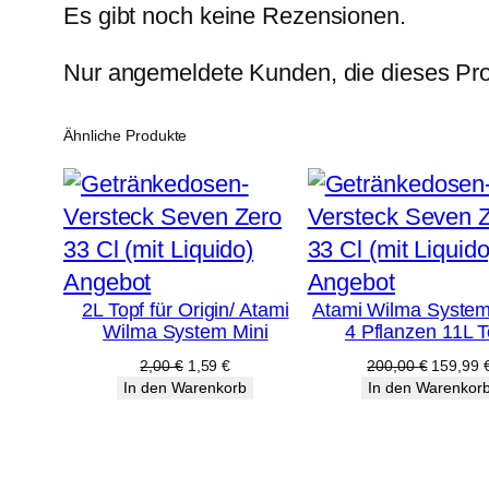
Es gibt noch keine Rezensionen.
Nur angemeldete Kunden, die dieses Pro
Ähnliche Produkte
Produkt
Produkt
Angebot
Angebot
2L Topf für Origin/ Atami
Atami Wilma System
im
im
Wilma System Mini
4 Pflanzen 11L T
Angebot
Angebot
Ursprünglicher
Aktueller
Ursprüng
2,00
€
1,59
€
200,00
€
159,99
Preis
Preis
Preis
In den Warenkorb
In den Warenkor
war:
ist:
war:
2,00 €
1,59 €.
200,00 