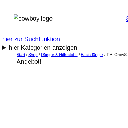
Zum
Inhalt
springen
hier zur Suchfunktion
hier Kategorien anzeigen
Start
/
Shop
/
Dünger & Nährstoffe
/
Basisdünger
/ T.A. GrowS
Angebot!