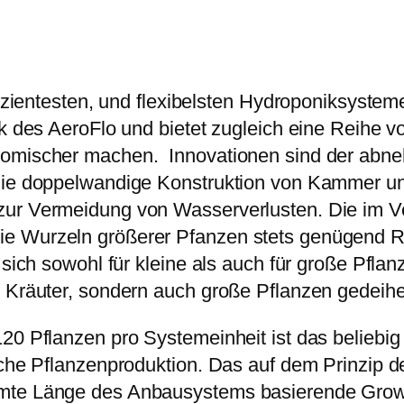
w
.
e
a
0
a
r
7
m
:
9
6
ffizientesten, und flexibelsten Hydroponiksyste
1
,
0
nik des AeroFlo und bietet zugleich eine Reihe
.
9
V
onomischer machen. Innovationen sind der abn
3
9
2
 die doppelwandige Konstruktion von Kammer un
5
M
zur Vermeidung von Wasserverlusten. Die im Ve
0
€
e
ie Wurzeln größerer Pfanzen stets genügend R
,
.
n
t sich sowohl für kleine als auch für große Pfl
0
g
d Kräuter, sondern auch große Pflanzen gedeih
0
e
120 Pflanzen pro Systemeinheit ist das belieb
€
sche Pflanzenproduktion. Das auf dem Prinzip d
mte Länge des Anbausystems basierende GrowSt