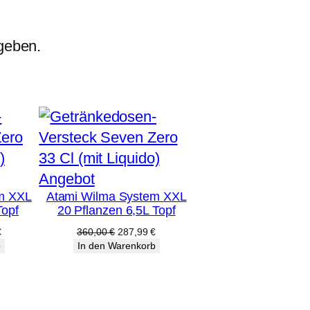
geben.
Produkt
Angebot
m XXL
Atami Wilma System XXL
im
Topf
20 Pflanzen 6,5L Topf
Angebot
licher
Aktueller
Ursprünglicher
Aktueller
€
360,00
€
287,99
€
Preis
Preis
Preis
b
In den Warenkorb
ist:
war:
ist:
€
303,99 €.
360,00 €
287,99 €.