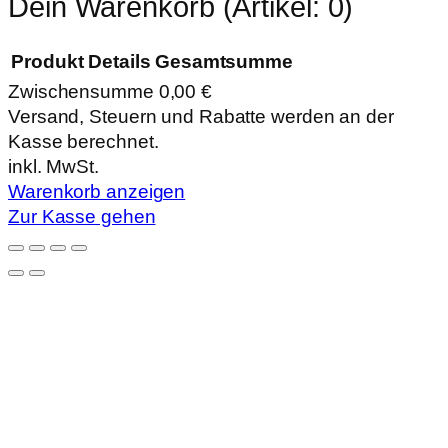
Dein Warenkorb
(Artikel: 0)
Produkt
Details
Gesamtsumme
Zwischensumme
0,00 €
Produkte
Versand, Steuern und Rabatte werden an der
Kasse berechnet.
im
inkl. MwSt.
Warenkorb
Warenkorb anzeigen
Zur Kasse gehen