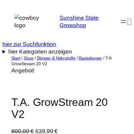
Zum
Inhalt
Sunshine State
springen
Growshop
hier zur Suchfunktion
hier Kategorien anzeigen
Start
/
Shop
/
Dünger & Nährstoffe
/
Basisdünger
/ T.A.
GrowStream 20 V2
Angebot!
T.A. GrowStream 20
V2
U
A
800,00
€
639,99
€