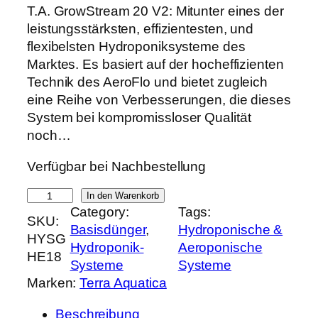
r
k
T.A. GrowStream 20 V2: Mitunter eines der
s
t
leistungsstärksten, effizientesten, und
p
u
flexibelsten Hydroponiksysteme des
r
e
Marktes. Es basiert auf der hocheffizienten
ü
l
Technik des AeroFlo und bietet zugleich
n
l
eine Reihe von Verbesserungen, die dieses
g
e
System bei kompromissloser Qualität
l
r
noch…
i
P
Verfügbar bei Nachbestellung
c
r
h
e
T
In den Warenkorb
e
i
Category:
Tags:
.
SKU:
r
s
Basisdünger
, 
Hydroponische &
A
HYSG
P
i
Hydroponik-
Aeroponische
.
HE18
r
s
Systeme
Systeme
G
e
t
Marken:
Terra Aquatica
r
i
:
o
s
6
Beschreibung