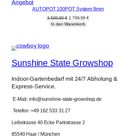
Produkt
Angebot
AUTOPOT 100POT System 9mm
im
Angebot
Ursprünglicher
Aktueller
3.500,00
€
2.799,99
€
Preis
Preis
In den Warenkorb
war:
ist:
3.500,00 €
2.799,99 €.
Sunshine State Growshop
Indoor-Gartenbedarf mit 24/7 Abholung &
Express-Service.
E-Mail: info@sunshine-state-growshop.de
Telefon: +49 162 533 31 27
Leibstrasse 40 Ecke Parkstrasse 2
85540 Haar / München