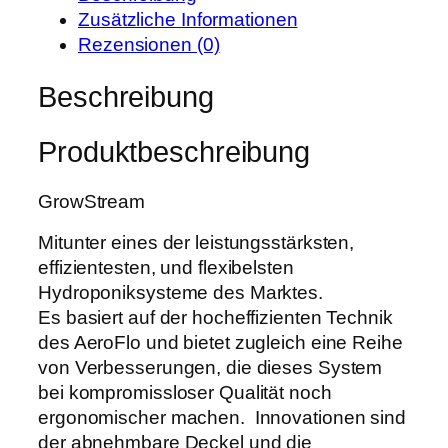
w
w
3
Zusätzliche Informationen
S
a
9
Rezensionen (0)
t
r
,
r
Beschreibung
:
9
e
8
9
a
0
Produktbeschreibung
m
0
€
2
,
.
GrowStream
0
0
V
0
Mitunter eines der leistungsstärksten,
2
effizientesten, und flexibelsten
M
€
Hydroponiksysteme des Marktes.
e
Es basiert auf der hocheffizienten Technik
n
des AeroFlo und bietet zugleich eine Reihe
g
von Verbesserungen, die dieses System
e
bei kompromissloser Qualität noch
ergonomischer machen. Innovationen sind
der abnehmbare Deckel und die