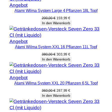
Produkt
Angebot
Atami Wilma System Large 4 Pflanzen 18L Topf
im
Angebot
Ursprünglicher
Aktueller
200,00
€
159,99
€
Preis
Preis
In den Warenkorb
war:
ist:
200,00 €
159,99 €.
Produkt
Angebot
Atami Wilma System XXL 16 Pflanzen 11L Topf
im
Angebot
Ursprünglicher
Aktueller
380,00
€
303,99
€
Preis
Preis
In den Warenkorb
war:
ist:
380,00 €
303,99 €.
Produkt
Angebot
Atami Wilma System XXL 20 Pflanzen 6,5L Topf
im
Angebot
Ursprünglicher
Aktueller
360,00
€
287,99
€
Preis
Preis
In den Warenkorb
war:
ist:
360,00 €
287,99 €.