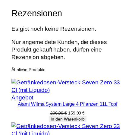
Rezensionen
Es gibt noch keine Rezensionen.
Nur angemeldete Kunden, die dieses
Produkt gekauft haben, dürfen eine
Rezension abgeben.
Ähnliche Produkte
Produkt
Angebot
Atami Wilma System Large 4 Pflanzen 11L Topf
im
Angebot
Ursprünglicher
Aktueller
200,00
€
159,99
€
Preis
Preis
In den Warenkorb
war:
ist:
200,00 €
159,99 €.