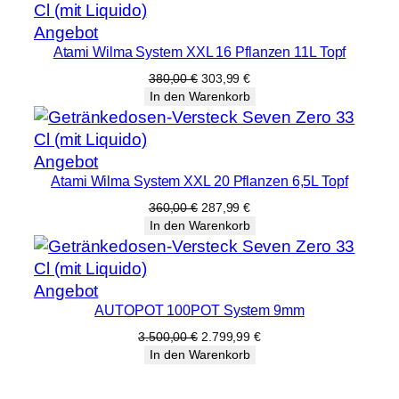
Produkt
Angebot
Atami Wilma System XXL 16 Pflanzen 11L Topf
im
Angebot
Ursprünglicher
Aktueller
380,00
€
303,99
€
Preis
Preis
In den Warenkorb
war:
ist:
380,00 €
303,99 €.
Produkt
Angebot
Atami Wilma System XXL 20 Pflanzen 6,5L Topf
im
Angebot
Ursprünglicher
Aktueller
360,00
€
287,99
€
Preis
Preis
In den Warenkorb
war:
ist:
360,00 €
287,99 €.
Produkt
Angebot
AUTOPOT 100POT System 9mm
im
Angebot
Ursprünglicher
Aktueller
3.500,00
€
2.799,99
€
Preis
Preis
In den Warenkorb
war:
ist:
3.500,00 €
2.799,99 €.