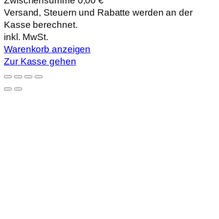
Zwischensumme
0,00 €
Produkte
Versand, Steuern und Rabatte werden an der
Kasse berechnet.
im
inkl. MwSt.
Warenkorb
Warenkorb anzeigen
Zur Kasse gehen