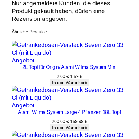
Nur angemeldete Kunden, die dieses
Produkt gekauft haben, dürfen eine
Rezension abgeben.
Ähnliche Produkte
Produkt
Angebot
2L Topf für Origin/ Atami Wilma System Mini
im
Angebot
Ursprünglicher
Aktueller
2,00
€
1,59
€
Preis
Preis
In den Warenkorb
war:
ist:
2,00 €
1,59 €.
Produkt
Angebot
Atami Wilma System Large 4 Pflanzen 18L Topf
im
Angebot
Ursprünglicher
Aktueller
200,00
€
159,99
€
Preis
Preis
In den Warenkorb
war:
ist:
200,00 €
159,99 €.