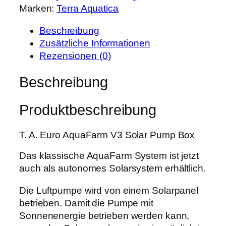
r
s
Marken:
Terra Aquatica
u
P
i
l
r
s
Beschreibung
t
e
t
Zusätzliche Informationen
i
i
:
Rezensionen (0)
M
s
1
a
Beschreibung
w
1
t
a
6
e
r
,
Produktbeschreibung
L
:
7
S
1
9
T. A. Euro AquaFarm V3 Solar Pump Box
o
4
l
6
€
Das klassische AquaFarm System ist jetzt
a
,
.
auch als autonomes Solarsystem erhältlich.
r
0
p
Die Luftpumpe wird von einem Solarpanel
0
u
betrieben. Damit die Pumpe mit
m
Sonnenenergie betrieben werden kann,
€
p