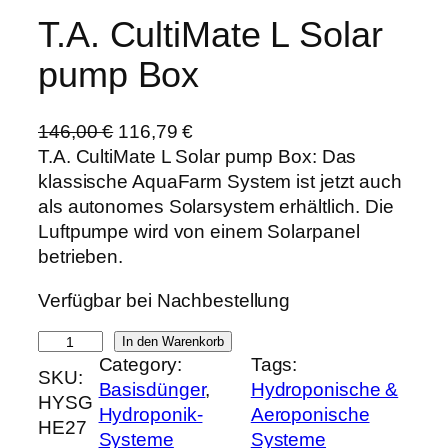
T.A. CultiMate L Solar
pump Box
U
A
146,00
€
116,79
€
r
k
T.A. CultiMate L Solar pump Box: Das
s
t
klassische AquaFarm System ist jetzt auch
p
u
als autonomes Solarsystem erhältlich. Die
r
e
Luftpumpe wird von einem Solarpanel
ü
l
betrieben.
n
l
Verfügbar bei Nachbestellung
g
e
l
r
T
In den Warenkorb
i
P
Category:
Tags:
.
SKU:
c
r
Basisdünger
, 
Hydroponische &
A
HYSG
h
e
Hydroponik-
Aeroponische
.
HE27
e
i
Systeme
Systeme
C