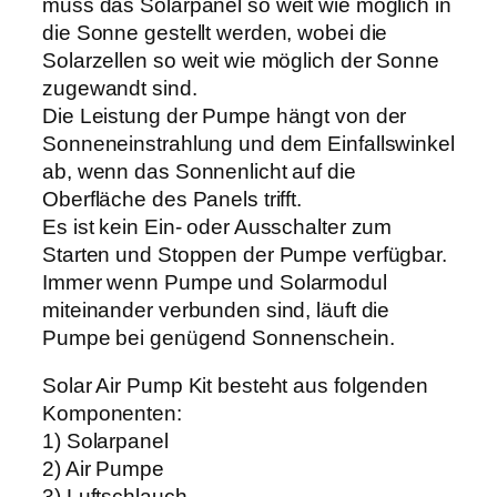
muss das Solarpanel so weit wie möglich in
B
die Sonne gestellt werden, wobei die
o
Solarzellen so weit wie möglich der Sonne
x
zugewandt sind.
M
Die Leistung der Pumpe hängt von der
e
Sonneneinstrahlung und dem Einfallswinkel
n
ab, wenn das Sonnenlicht auf die
g
Oberfläche des Panels trifft.
e
Es ist kein Ein- oder Ausschalter zum
Starten und Stoppen der Pumpe verfügbar.
Immer wenn Pumpe und Solarmodul
miteinander verbunden sind, läuft die
Pumpe bei genügend Sonnenschein.
Solar Air Pump Kit besteht aus folgenden
Komponenten:
1) Solarpanel
2) Air Pumpe
3) Luftschlauch