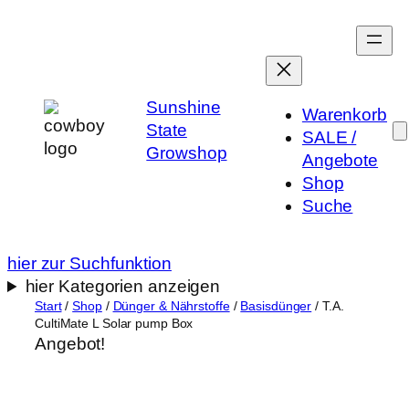
Zum
Inhalt
springen
Sunshine
Warenkorb
State
SALE /
Growshop
Angebote
Shop
Suche
hier zur Suchfunktion
hier Kategorien anzeigen
Start
/
Shop
/
Dünger & Nährstoffe
/
Basisdünger
/ T.A.
CultiMate L Solar pump Box
Angebot!