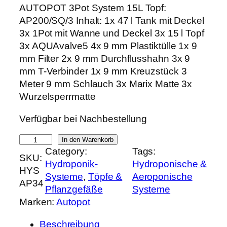
r
k
AUTOPOT 3Pot System 15L Topf:
s
t
AP200/SQ/3 Inhalt: 1x 47 l Tank mit Deckel
p
u
3x 1Pot mit Wanne und Deckel 3x 15 l Topf
r
e
3x AQUAvalve5 4x 9 mm Plastiktülle 1x 9
ü
l
mm Filter 2x 9 mm Durchflusshahn 3x 9
n
l
mm T-Verbinder 1x 9 mm Kreuzstück 3
g
e
Meter 9 mm Schlauch 3x Marix Matte 3x
l
r
Wurzelsperrmatte
i
P
Verfügbar bei Nachbestellung
c
r
h
e
A
In den Warenkorb
e
i
Category:
Tags:
U
SKU:
r
s
Hydroponik-
Hydroponische &
T
HYS
P
i
Systeme
, 
Töpfe &
Aeroponische
O
AP34
r
s
Pflanzgefäße
Systeme
P
e
t
Marken:
Autopot
O
i
:
T
s
1
Beschreibung