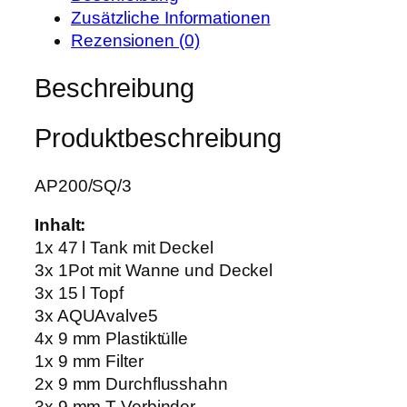
3
w
1
Zusätzliche Informationen
P
a
1
Rezensionen (0)
o
r
,
t
Beschreibung
:
1
S
1
9
y
3
Produktbeschreibung
s
9
€
t
,
.
e
AP200/SQ/3
0
m
0
Inhalt:
1
1x 47 l Tank mit Deckel
5
€
3x 1Pot mit Wanne und Deckel
L
3x 15 l Topf
T
3x AQUAvalve5
o
4x 9 mm Plastiktülle
p
1x 9 mm Filter
f
2x 9 mm Durchflusshahn
M
3x 9 mm T-Verbinder