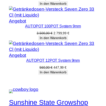
Preis
Preis
In den Warenkorb
war:
ist:
360,00 €
287,99 €.
Produkt
Angebot
AUTOPOT 100POT System 9mm
im
Angebot
Ursprünglicher
Aktueller
3.500,00
€
2.799,99
€
Preis
Preis
In den Warenkorb
war:
ist:
3.500,00 €
2.799,99 €.
Produkt
Angebot
AUTOPOT 12POT System 9mm
im
Angebot
Ursprünglicher
Aktueller
560,00
€
447,99
€
Preis
Preis
In den Warenkorb
war:
ist:
560,00 €
447,99 €.
Sunshine State Growshop