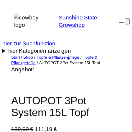
Zum
Inhalt
Sunshine State
springen
Growshop
hier zur Suchfunktion
hier Kategorien anzeigen
Start
/
Shop
/
Töpfe & Pflanzenpflege
/
Töpfe &
Pflanzgefäße
/ AUTOPOT 3Pot System 15L Topf
Angebot!
AUTOPOT 3Pot
System 15L Topf
U
A
139,00
€
111,19
€