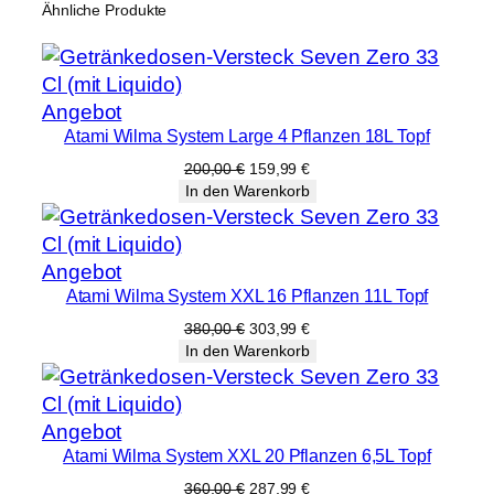
Ähnliche Produkte
Produkt
Angebot
Atami Wilma System Large 4 Pflanzen 18L Topf
im
Angebot
Ursprünglicher
Aktueller
200,00
€
159,99
€
Preis
Preis
In den Warenkorb
war:
ist:
200,00 €
159,99 €.
Produkt
Angebot
Atami Wilma System XXL 16 Pflanzen 11L Topf
im
Angebot
Ursprünglicher
Aktueller
380,00
€
303,99
€
Preis
Preis
In den Warenkorb
war:
ist:
380,00 €
303,99 €.
Produkt
Angebot
Atami Wilma System XXL 20 Pflanzen 6,5L Topf
im
Angebot
Ursprünglicher
Aktueller
360,00
€
287,99
€