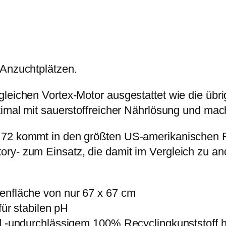
i
:
l
s
3
o
w
1
n
a
9
e
r
,
r
 Anzuchtplätzen.
:
9
S
4
9
leichen Vortex-Motor ausgestattet wie die übri
p
0
ptimal mit sauerstoffreicher Nährlösung und ma
i
0
€
n
 72 kommt in den größten US-amerikanischen Fo
,
.
n
ory- zum Einsatz, die damit im Vergleich zu a
0
e
0
r
7
enfläche von nur 67 x 67 cm
€
2
für stabilen pH
(
nd -undurchlässigem 100% Recyclingkunststoff h