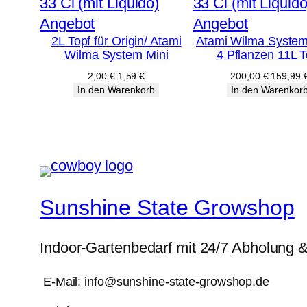
Produkt
Produkt
Angebot
Angebot
2L Topf für Origin/ Atami
Atami Wilma System
im
im
Wilma System Mini
4 Pflanzen 11L T
Angebot
Angebot
Ursprünglicher
Aktueller
Ursprüng
2,00
€
1,59
€
200,00
€
159,99
Preis
Preis
Preis
In den Warenkorb
In den Warenkor
war:
ist:
war:
2,00 €
1,59 €.
200,00 
Sunshine State Growshop
Indoor-Gartenbedarf mit 24/7 Abholung 
E-Mail: info@sunshine-state-growshop.de