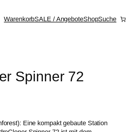
Warenkorb
SALE / Angebote
Shop
Suche
er Spinner 72
forest): Eine kompakt gebaute Station
droCloner Spinner 72 ist mit dem