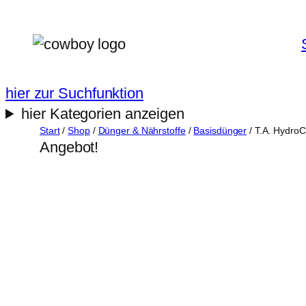
Zum
Inhalt
springen
hier zur Suchfunktion
hier Kategorien anzeigen
Start
/
Shop
/
Dünger & Nährstoffe
/
Basisdünger
/ T.A. HydroC
Angebot!