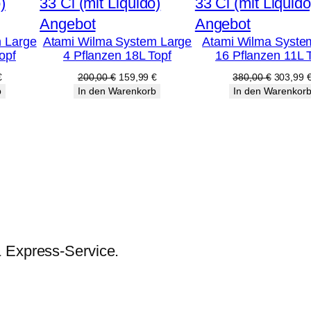
e
Produkt
Produkt
Angebot
Angebot
 Large
Atami Wilma System Large
Atami Wilma Syste
im
im
opf
4 Pflanzen 18L Topf
16 Pflanzen 11L 
Angebot
Angebot
licher
Aktueller
Ursprünglicher
Aktueller
Ursprüng
€
200,00
€
159,99
€
380,00
€
303,99
Preis
Preis
Preis
Preis
b
In den Warenkorb
In den Warenkor
ist:
war:
ist:
war:
€
159,99 €.
200,00 €
159,99 €.
380,00 
& Express-Service.