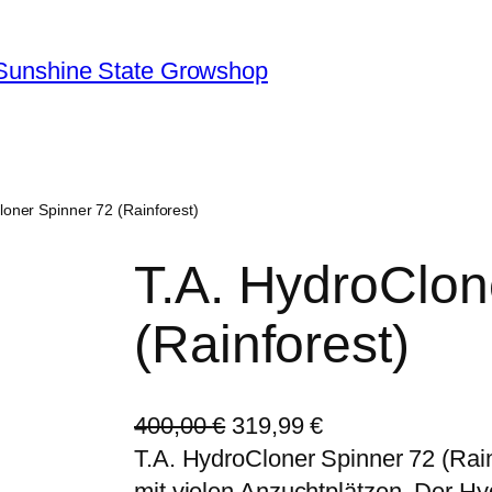
Sunshine State Growshop
loner Spinner 72 (Rainforest)
T.A. HydroClon
(Rainforest)
U
A
400,00
€
319,99
€
r
k
T.A. HydroCloner Spinner 72 (Rain
s
t
mit vielen Anzuchtplätzen. Der Hy