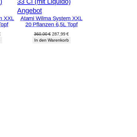
Produkt
Angebot
m XXL
Atami Wilma System XXL
im
Topf
20 Pflanzen 6,5L Topf
Angebot
licher
Aktueller
Ursprünglicher
Aktueller
€
360,00
€
287,99
€
Preis
Preis
Preis
b
In den Warenkorb
ist:
war:
ist:
€
303,99 €.
360,00 €
287,99 €.