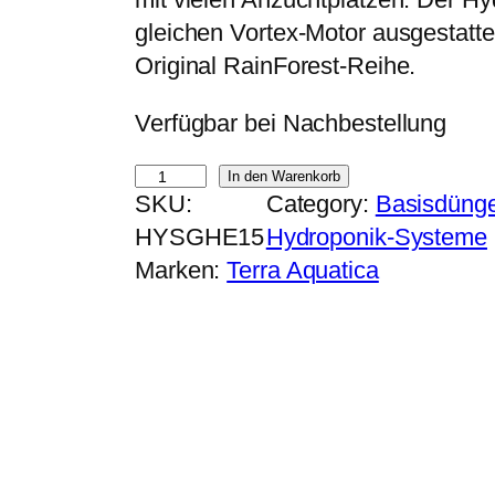
p
u
gleichen Vortex-Motor ausgestatte
r
e
Original­ RainForest-Reihe.
ü
l
Verfügbar bei Nachbestellung
n
l
g
e
T
In den Warenkorb
l
r
SKU:
Category:
Basisdünge
.
i
P
HYSGHE15
Hydroponik-Systeme
A
c
r
Marken:
Terra Aquatica
.
h
e
H
e
i
y
r
s
d
P
i
r
r
s
o
e
t
C