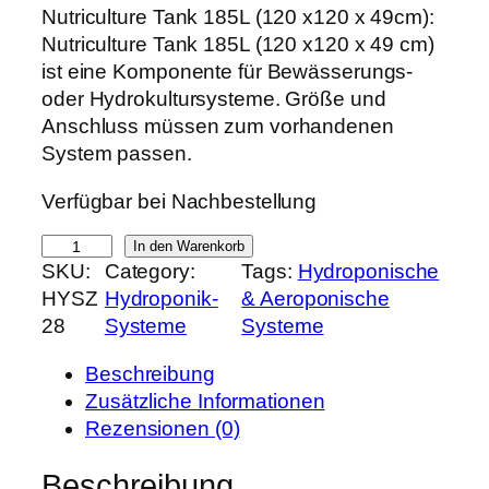
r
k
Nutriculture Tank 185L (120 x120 x 49cm):
s
t
Nutriculture Tank 185L (120 x120 x 49 cm)
p
u
ist eine Komponente für Bewässerungs-
r
e
oder Hydrokultursysteme. Größe und
ü
l
Anschluss müssen zum vorhandenen
n
l
System passen.
g
e
Verfügbar bei Nachbestellung
l
r
i
P
N
In den Warenkorb
c
r
SKU:
Category:
Tags:
Hydroponische
u
h
e
HYSZ
Hydroponik-
& Aeroponische
t
e
i
28
Systeme
Systeme
r
r
s
i
P
i
Beschreibung
c
r
s
Zusätzliche Informationen
u
e
t
Rezensionen (0)
l
i
:
t
Beschreibung
s
3