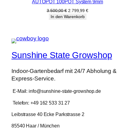
AUTOPOT 100POT System 9mm
im
Angebot
Ursprünglicher
Aktueller
3.500,00
€
2.799,99
€
Preis
Preis
In den Warenkorb
war:
ist:
3.500,00 €
2.799,99 €.
Sunshine State Growshop
Indoor-Gartenbedarf mit 24/7 Abholung &
Express-Service.
E-Mail: info@sunshine-state-growshop.de
Telefon: +49 162 533 31 27
Leibstrasse 40 Ecke Parkstrasse 2
85540 Haar / München