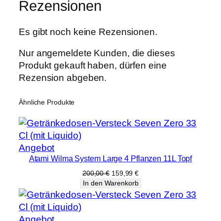
0
Rezensionen
x
4
Es gibt noch keine Rezensionen.
9
c
Nur angemeldete Kunden, die dieses
m
Produkt gekauft haben, dürfen eine
)
Rezension abgeben.
M
e
Ähnliche Produkte
n
g
e
Produkt
Angebot
Atami Wilma System Large 4 Pflanzen 11L Topf
im
Angebot
Ursprünglicher
Aktueller
200,00
€
159,99
€
Preis
Preis
In den Warenkorb
war:
ist:
200,00 €
159,99 €.
Produkt
Angebot