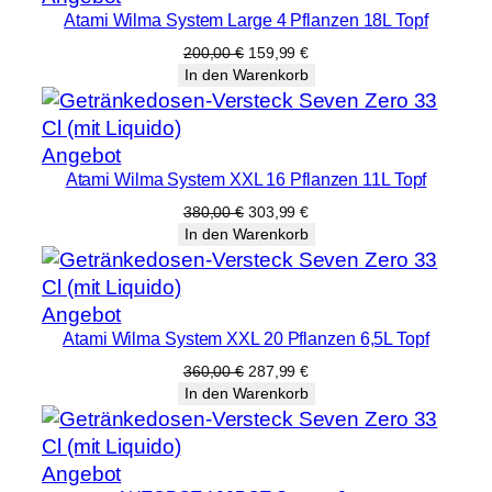
Atami Wilma System Large 4 Pflanzen 18L Topf
im
Angebot
Ursprünglicher
Aktueller
200,00
€
159,99
€
Preis
Preis
In den Warenkorb
war:
ist:
200,00 €
159,99 €.
Produkt
Angebot
Atami Wilma System XXL 16 Pflanzen 11L Topf
im
Angebot
Ursprünglicher
Aktueller
380,00
€
303,99
€
Preis
Preis
In den Warenkorb
war:
ist:
380,00 €
303,99 €.
Produkt
Angebot
Atami Wilma System XXL 20 Pflanzen 6,5L Topf
im
Angebot
Ursprünglicher
Aktueller
360,00
€
287,99
€
Preis
Preis
In den Warenkorb
war:
ist:
360,00 €
287,99 €.
Produkt
Angebot