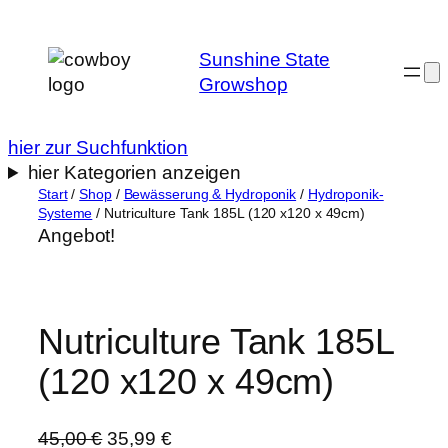
Zum
Inhalt
Sunshine State
springen
Growshop
hier zur Suchfunktion
hier Kategorien anzeigen
Start
/
Shop
/
Bewässerung & Hydroponik
/
Hydroponik-
Systeme
/ Nutriculture Tank 185L (120 x120 x 49cm)
Angebot!
Nutriculture Tank 185L
(120 x120 x 49cm)
U
A
45,00
€
35,99
€