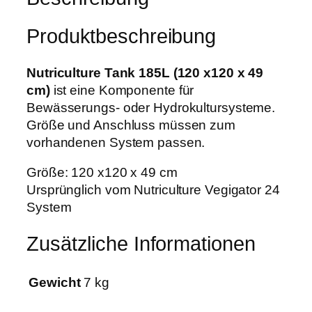
u
w
5
r
a
,
Produktbeschreibung
e
r
9
T
:
9
a
Nutriculture Tank 185L (120 x120 x 49
4
n
cm)
ist eine Komponente für
5
€
k
Bewässerungs- oder Hydrokultursysteme.
,
.
1
Größe und Anschluss müssen zum
0
8
vorhandenen System passen.
0
5
Größe: 120 x120 x 49 cm
L
€
Ursprünglich vom Nutriculture Vegigator 24
(
System
1
2
Zusätzliche Informationen
0
x
1
Gewicht
7 kg
2