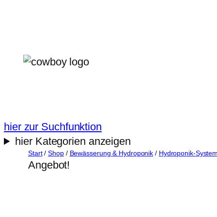
Zum
Inhalt
springen
hier zur Suchfunktion
hier Kategorien anzeigen
Start
/
Shop
/
Bewässerung & Hydroponik
/
Hydroponik-Syste
Angebot!