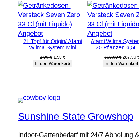
Produkt
Produkt
Angebot
Angebot
2L Topf für Origin/ Atami
Atami Wilma Syst
im
im
Wilma System Mini
20 Pflanzen 6,5L 
Angebot
Angebot
Ursprünglicher
Aktueller
Ursprüng
2,00
€
1,59
€
360,00
€
287,99
Preis
Preis
Preis
In den Warenkorb
In den Warenkor
war:
ist:
war:
2,00 €
1,59 €.
360,00 
Sunshine State Growshop
Indoor-Gartenbedarf mit 24/7 Abholung 