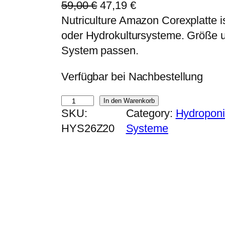
U
A
59,00
€
47,19
€
r
k
Nutriculture Amazon Corexplatte 
s
t
oder Hydrokultursysteme. Größe
p
u
System passen.
r
e
Verfügbar bei Nachbestellung
ü
l
n
l
N
In den Warenkorb
g
e
SKU:
Category:
Hydroponi
u
l
r
HYS26Z20
Systeme
t
i
P
r
c
r
i
h
e
c
e
i
u
r
s
l
P
i
t