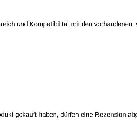
l
a
eich und Kompatibilität mit den vorhandenen
t
t
e
M
e
n
g
e
dukt gekauft haben, dürfen eine Rezension ab