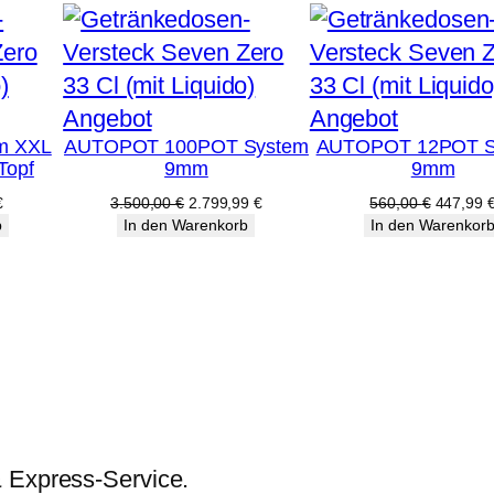
Produkt
Produkt
Angebot
Angebot
em XXL
AUTOPOT 100POT System
AUTOPOT 12POT S
im
im
Topf
9mm
9mm
Angebot
Angebot
licher
Aktueller
Ursprünglicher
Aktueller
Ursprüng
€
3.500,00
€
2.799,99
€
560,00
€
447,99
Preis
Preis
Preis
Preis
b
In den Warenkorb
In den Warenkor
ist:
war:
ist:
war:
€
287,99 €.
3.500,00 €
2.799,99 €.
560,00 
& Express-Service.