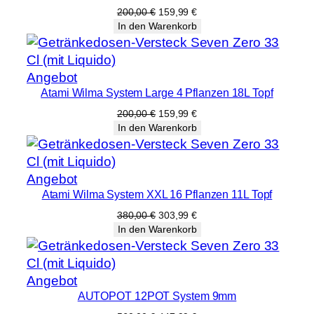
Angebot
Ursprünglicher
Aktueller
200,00
€
159,99
€
Preis
Preis
In den Warenkorb
war:
ist:
200,00 €
159,99 €.
Produkt
Angebot
Atami Wilma System Large 4 Pflanzen 18L Topf
im
Angebot
Ursprünglicher
Aktueller
200,00
€
159,99
€
Preis
Preis
In den Warenkorb
war:
ist:
200,00 €
159,99 €.
Produkt
Angebot
Atami Wilma System XXL 16 Pflanzen 11L Topf
im
Angebot
Ursprünglicher
Aktueller
380,00
€
303,99
€
Preis
Preis
In den Warenkorb
war:
ist:
380,00 €
303,99 €.
Produkt
Angebot
AUTOPOT 12POT System 9mm
im