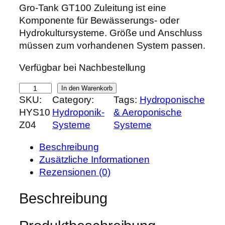
r
k
Gro-Tank GT100 Zuleitung ist eine
s
t
Komponente für Bewässerungs- oder
p
u
Hydrokultursysteme. Größe und Anschluss
r
e
müssen zum vorhandenen System passen.
ü
l
Verfügbar bei Nachbestellung
n
l
g
e
G
In den Warenkorb
l
r
SKU:
Category:
Tags:
Hydroponische
r
i
P
HYS10
Hydroponik-
& Aeroponische
o
c
r
Z04
Systeme
Systeme
-
h
e
T
e
i
Beschreibung
a
r
s
Zusätzliche Informationen
n
P
i
Rezensionen (0)
k
r
s
G
Beschreibung
e
t
T
i
:
1
s
1