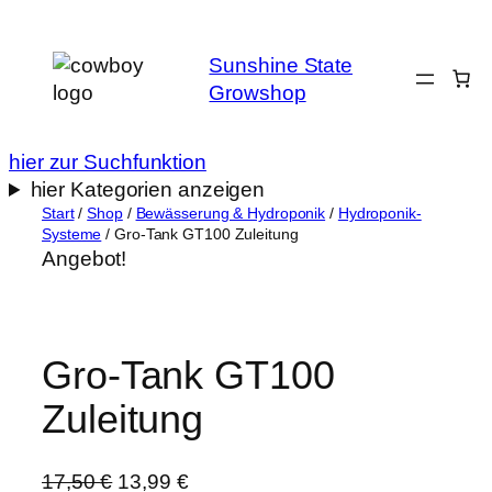
Zum
Inhalt
Sunshine State
springen
Growshop
hier zur Suchfunktion
hier Kategorien anzeigen
Start
/
Shop
/
Bewässerung & Hydroponik
/
Hydroponik-
Systeme
/ Gro-Tank GT100 Zuleitung
Angebot!
Gro-Tank GT100
Zuleitung
U
A
17,50
€
13,99
€