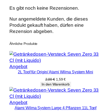
Es gibt noch keine Rezensionen.
Nur angemeldete Kunden, die dieses
Produkt gekauft haben, dürfen eine
Rezension abgeben.
Ähnliche Produkte
Produkt
Angebot
2L Topf für Origin/ Atami Wilma System Mini
im
Angebot
Ursprünglicher
Aktueller
2,00
€
1,59
€
Preis
Preis
In den Warenkorb
war:
ist:
2,00 €
1,59 €.
Produkt
Angebot
Atami Wilma System Large 4 Pflanzen 11L Topf
im