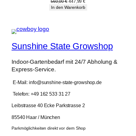
Angebot
Ursprünglicher
Aktueller
560,00
€
447,99
€
Preis
Preis
In den Warenkorb
war:
ist:
560,00 €
447,99 €.
Sunshine State Growshop
Indoor-Gartenbedarf mit 24/7 Abholung &
Express-Service.
E-Mail: info@sunshine-state-growshop.de
Telefon: +49 162 533 31 27
Leibstrasse 40 Ecke Parkstrasse 2
85540 Haar / München
Parkmöglichkeiten direkt vor dem Shop