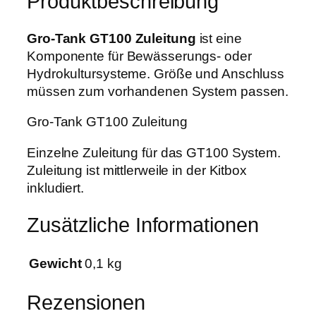
Produktbeschreibung
0
w
3
0
a
,
Z
Gro-Tank GT100 Zuleitung
ist eine
r
9
u
Komponente für Bewässerungs- oder
:
9
l
Hydrokultursysteme. Größe und Anschluss
1
e
müssen zum vorhandenen System passen.
7
€
i
,
.
Gro-Tank GT100 Zuleitung
t
5
u
Einzelne Zuleitung für das GT100 System.
0
n
Zuleitung ist mittlerweile in der Kitbox
g
inkludiert.
€
M
e
Zusätzliche Informationen
n
g
Gewicht
0,1 kg
e
Rezensionen