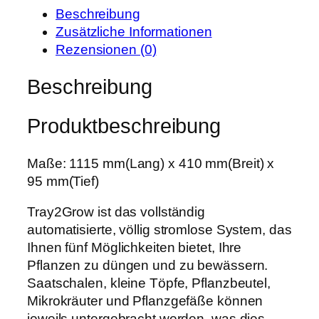
S
w
3
Beschreibung
y
a
,
Zusätzliche Informationen
s
r
9
Rezensionen (0)
t
:
9
e
Beschreibung
8
m
0
€
T
,
.
Produktbeschreibung
r
0
a
0
y
Maße: 1115 mm(Lang) x 410 mm(Breit) x
2
95 mm(Tief)
€
G
Tray2Grow ist das vollständig
r
automatisierte, völlig stromlose System, das
o
Ihnen fünf Möglichkeiten bietet, Ihre
w
Pflanzen zu düngen und zu bewässern.
M
Saatschalen, kleine Töpfe, Pflanzbeutel,
e
Mikrokräuter und Pflanzgefäße können
n
jeweils untergebracht werden, was dies