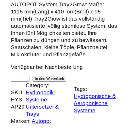
r
k
AUTOPOT System Tray2Grow: Maße:
s
t
1115 mm(Lang) x 410 mm(Breit) x 95
p
u
mm(Tief) Tray2Grow ist das vollständig
r
e
automatisierte, völlig stromlose System, das
ü
l
Ihnen fünf Möglichkeiten bietet, Ihre
n
l
Pflanzen zu düngen und zu bewässern.
g
e
Saatschalen, kleine Töpfe, Pflanzbeutel,
l
r
Mikrokräuter und Pflanzgefäße…
i
P
Verfügbar bei Nachbestellung
c
r
h
e
A
In den Warenkorb
e
i
Category:
U
Tags:
r
s
SKU:
Hydroponik-
T
Hydroponische &
P
i
HYS
Systeme
, 
O
Aeroponische
r
s
AP29
Untersetzer &
P
Systeme
e
t
Trays
O
i
:
Marken:
Autopot
T
s
6