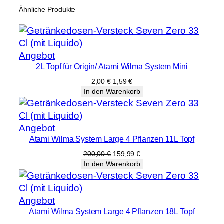
Ähnliche Produkte
Produkt
Angebot
2L Topf für Origin/ Atami Wilma System Mini
im
Angebot
Ursprünglicher
Aktueller
2,00
€
1,59
€
Preis
Preis
In den Warenkorb
war:
ist:
2,00 €
1,59 €.
Produkt
Angebot
Atami Wilma System Large 4 Pflanzen 11L Topf
im
Angebot
Ursprünglicher
Aktueller
200,00
€
159,99
€
Preis
Preis
In den Warenkorb
war:
ist:
200,00 €
159,99 €.
Produkt
Angebot
Atami Wilma System Large 4 Pflanzen 18L Topf
im