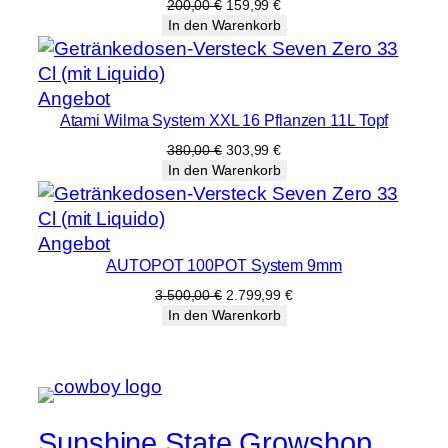
Angebot
Ursprünglicher
Aktueller
200,00
€
159,99
€
Preis
Preis
In den Warenkorb
war:
ist:
200,00 €
159,99 €.
Produkt
Angebot
Atami Wilma System XXL 16 Pflanzen 11L Topf
im
Angebot
Ursprünglicher
Aktueller
380,00
€
303,99
€
Preis
Preis
In den Warenkorb
war:
ist:
380,00 €
303,99 €.
Produkt
Angebot
AUTOPOT 100POT System 9mm
im
Angebot
Ursprünglicher
Aktueller
3.500,00
€
2.799,99
€
Preis
Preis
In den Warenkorb
war:
ist:
3.500,00 €
2.799,99 €.
Sunshine State Growshop