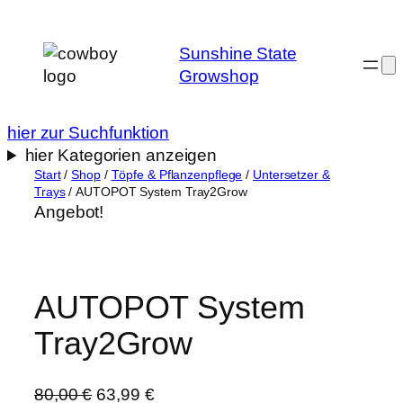
Zum
Inhalt
Sunshine State
springen
Growshop
hier zur Suchfunktion
hier Kategorien anzeigen
Start
/
Shop
/
Töpfe & Pflanzenpflege
/
Untersetzer &
Trays
/ AUTOPOT System Tray2Grow
Angebot!
AUTOPOT System
Tray2Grow
U
A
80,00
€
63,99
€