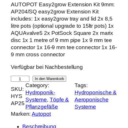
r
k
AUTOPOT Easy2grow Extension Kit 9mm:
s
t
AP204/SQ easy2grow Extension Kit
p
u
includes: 1x easy2grow tray and lid 2x 8,5
r
e
litre pots (optional upgrade to 15ltr pots) 1x
ü
l
AQUAvalve5 2x PotSock Square 2x marix
n
l
disc 1x 1 metre of 9 mm pipe 1x 9 mm tee
g
e
connector 1x 16-9 mm tee connector 1x 16-
l
r
9 mm cross connector
i
P
Verfügbar bei Nachbestellung
c
r
h
e
A
In den Warenkorb
e
i
Category:
Tags:
U
SKU:
r
s
Hydroponik-
Hydroponische &
T
HYS
P
i
Systeme
, 
Töpfe &
Aeroponische
O
AP25
r
s
Pflanzgefäße
Systeme
P
e
t
Marken:
Autopot
O
i
:
T
s
2
Beschreibung