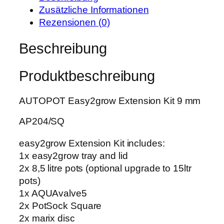
E
w
7
Zusätzliche Informationen
a
a
,
Rezensionen (0)
s
r
9
y
Beschreibung
:
9
2
3
g
5
€
Produktbeschreibung
r
,
.
o
0
AUTOPOT Easy2grow Extension Kit 9 mm
w
0
E
AP204/SQ
x
€
t
easy2grow Extension Kit includes:
e
1x easy2grow tray and lid
n
2x 8,5 litre pots (optional upgrade to 15ltr
s
pots)
i
1x AQUAvalve5
o
2x PotSock Square
n
2x marix disc