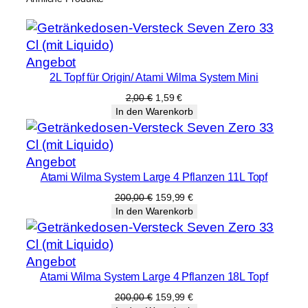
Produkt
Angebot
2L Topf für Origin/ Atami Wilma System Mini
im
Angebot
Ursprünglicher
Aktueller
2,00
€
1,59
€
Preis
Preis
In den Warenkorb
war:
ist:
2,00 €
1,59 €.
Produkt
Angebot
Atami Wilma System Large 4 Pflanzen 11L Topf
im
Angebot
Ursprünglicher
Aktueller
200,00
€
159,99
€
Preis
Preis
In den Warenkorb
war:
ist:
200,00 €
159,99 €.
Produkt
Angebot
Atami Wilma System Large 4 Pflanzen 18L Topf
im
Angebot
Ursprünglicher
Aktueller
200,00
€
159,99
€