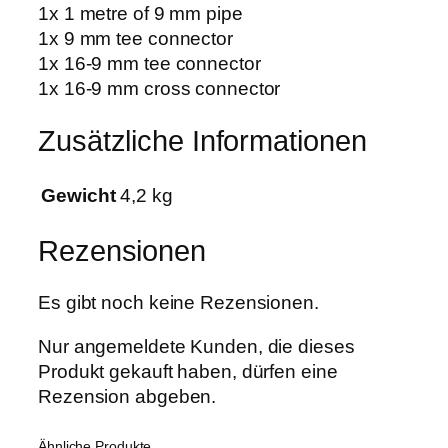
K
1x 1 metre of 9 mm pipe
i
1x 9 mm tee connector
t
1x 16-9 mm tee connector
9
1x 16-9 mm cross connector
m
m
Zusätzliche Informationen
M
e
Gewicht
4,2 kg
n
g
Rezensionen
e
Es gibt noch keine Rezensionen.
Nur angemeldete Kunden, die dieses
Produkt gekauft haben, dürfen eine
Rezension abgeben.
Ähnliche Produkte