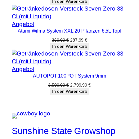
Preis
Preis
In den Warenkorb
war:
ist:
200,00 €
159,99 €.
Produkt
Angebot
Atami Wilma System XXL 20 Pflanzen 6,5L Topf
im
Angebot
Ursprünglicher
Aktueller
360,00
€
287,99
€
Preis
Preis
In den Warenkorb
war:
ist:
360,00 €
287,99 €.
Produkt
Angebot
AUTOPOT 100POT System 9mm
im
Angebot
Ursprünglicher
Aktueller
3.500,00
€
2.799,99
€
Preis
Preis
In den Warenkorb
war:
ist:
3.500,00 €
2.799,99 €.
Sunshine State Growshop