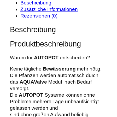
r
s
Beschreibung
E
P
i
Zusätzliche Informationen
a
r
s
Rezensionen (0)
s
e
t
y
Beschreibung
i
:
2
s
1
g
w
1
Produktbeschreibung
r
a
5
o
r
,
w
Warum für
AUTOPOT
entscheiden?
:
9
6
1
9
Keine tägliche
Bewässerung
mehr nötig.
P
4
Die Pflanzen werden automatisch durch
O
5
€
das
AQUAValve
Modul nach Bedarf
T
,
.
versorgt.
S
0
Die
AUTOPOT
Systeme können ohne
y
0
Probleme mehrere Tage unbeaufsichtigt
s
gelassen werden und
t
€
sind ohne großen Aufwand beliebig
e