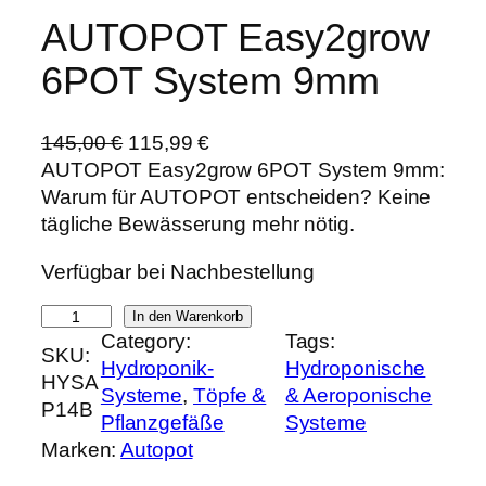
AUTOPOT Easy2grow
6POT System 9mm
U
A
145,00
€
115,99
€
r
k
AUTOPOT Easy2grow 6POT System 9mm:
s
t
Warum für AUTOPOT entscheiden? Keine
p
u
tägliche Bewässerung mehr nötig.
r
e
Verfügbar bei Nachbestellung
ü
l
n
l
A
In den Warenkorb
g
e
Category:
Tags:
U
SKU:
l
r
Hydroponik-
Hydroponische
T
HYSA
i
P
Systeme
, 
Töpfe &
& Aeroponische
O
P14B
c
r
Pflanzgefäße
Systeme
P
h
e
Marken:
Autopot
O
e
i
T