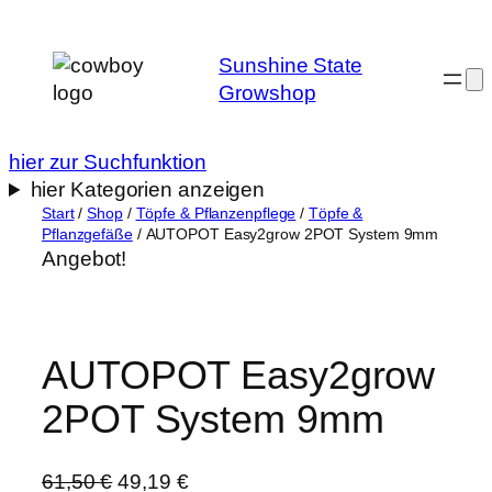
Zum
Inhalt
Sunshine State
springen
Growshop
hier zur Suchfunktion
hier Kategorien anzeigen
Start
/
Shop
/
Töpfe & Pflanzenpflege
/
Töpfe &
Pflanzgefäße
/ AUTOPOT Easy2grow 2POT System 9mm
Angebot!
AUTOPOT Easy2grow
2POT System 9mm
U
A
61,50
€
49,19
€