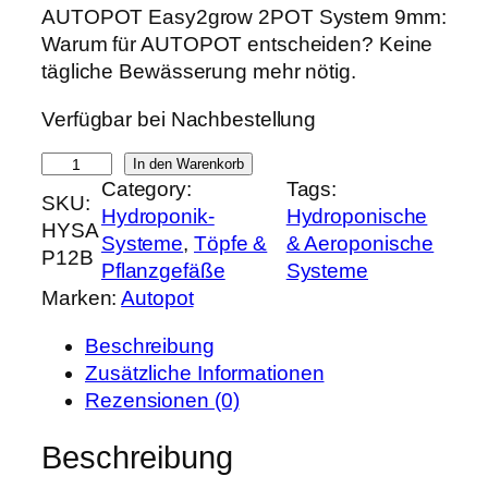
r
k
AUTOPOT Easy2grow 2POT System 9mm:
s
t
Warum für AUTOPOT entscheiden? Keine
p
u
tägliche Bewässerung mehr nötig.
r
e
Verfügbar bei Nachbestellung
ü
l
n
l
A
In den Warenkorb
g
e
Category:
Tags:
U
SKU:
l
r
Hydroponik-
Hydroponische
T
HYSA
i
P
Systeme
, 
Töpfe &
& Aeroponische
O
P12B
c
r
Pflanzgefäße
Systeme
P
h
e
Marken:
Autopot
O
e
i
T
r
s
Beschreibung
E
P
i
Zusätzliche Informationen
a
r
s
Rezensionen (0)
s
e
t
y
Beschreibung
i
:
2
s
4