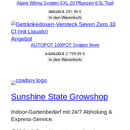
Atami Wilma System XXL 20 Pflanzen 6,5L Topf
im
Angebot
Ursprünglicher
Aktueller
360,00
€
287,99
€
Preis
Preis
In den Warenkorb
war:
ist:
360,00 €
287,99 €.
Produkt
Angebot
AUTOPOT 100POT System 9mm
im
Angebot
Ursprünglicher
Aktueller
3.500,00
€
2.799,99
€
Preis
Preis
In den Warenkorb
war:
ist:
3.500,00 €
2.799,99 €.
Sunshine State Growshop
Indoor-Gartenbedarf mit 24/7 Abholung &
Express-Service.