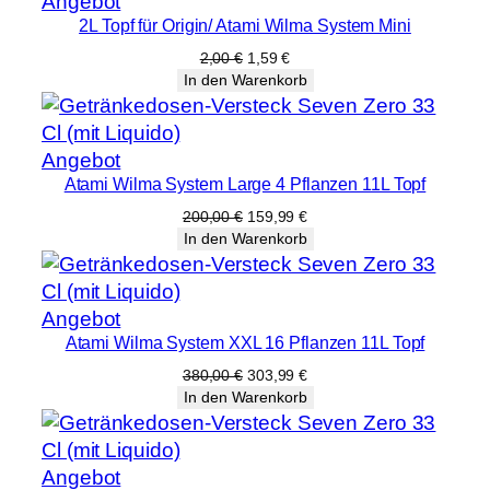
Produkt
Angebot
2L Topf für Origin/ Atami Wilma System Mini
im
Angebot
Ursprünglicher
Aktueller
2,00
€
1,59
€
Preis
Preis
In den Warenkorb
war:
ist:
2,00 €
1,59 €.
Produkt
Angebot
Atami Wilma System Large 4 Pflanzen 11L Topf
im
Angebot
Ursprünglicher
Aktueller
200,00
€
159,99
€
Preis
Preis
In den Warenkorb
war:
ist:
200,00 €
159,99 €.
Produkt
Angebot
Atami Wilma System XXL 16 Pflanzen 11L Topf
im
Angebot
Ursprünglicher
Aktueller
380,00
€
303,99
€
Preis
Preis
In den Warenkorb
war:
ist:
380,00 €
303,99 €.
Produkt
Angebot