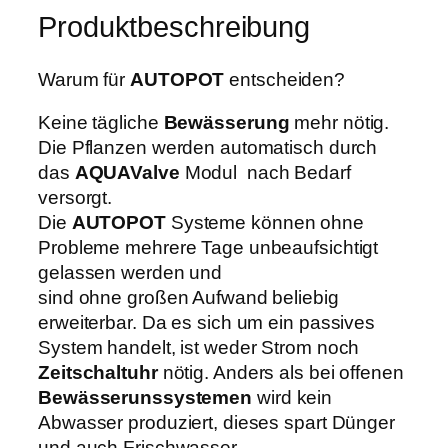
g
w
9
Produktbeschreibung
r
a
,
o
r
1
w
Warum für
AUTOPOT
entscheiden?
:
9
2
6
Keine tägliche
Bewässerung
mehr nötig.
P
1
€
Die Pflanzen werden automatisch durch
O
,
.
das
AQUAValve
Modul nach Bedarf
T
5
versorgt.
S
0
Die
AUTOPOT
Systeme können ohne
y
Probleme mehrere Tage unbeaufsichtigt
s
€
gelassen werden und
t
sind ohne großen Aufwand beliebig
e
erweiterbar. Da es sich um ein passives
m
System handelt, ist weder Strom noch
9
Zeitschaltuhr
nötig. Anders als bei offenen
m
Bewässerunssystemen
wird kein
m
Abwasser produziert, dieses spart Dünger
M
und auch Frischwasser.