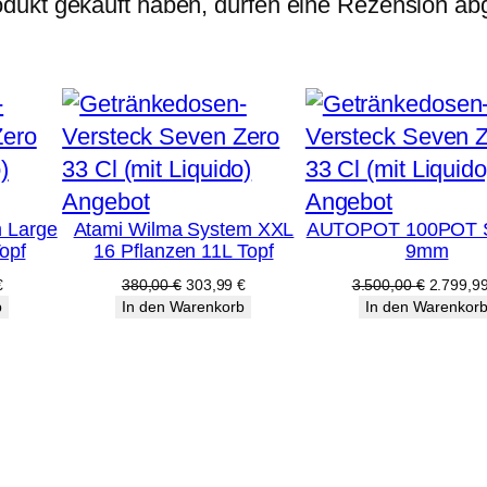
dukt gekauft haben, dürfen eine Rezension ab
Produkt
Produkt
Angebot
Angebot
 Large
Atami Wilma System XXL
AUTOPOT 100POT 
im
im
opf
16 Pflanzen 11L Topf
9mm
Angebot
Angebot
licher
Aktueller
Ursprünglicher
Aktueller
Ursprüng
€
380,00
€
303,99
€
3.500,00
€
2.799,9
Preis
Preis
Preis
Preis
b
In den Warenkorb
In den Warenkor
ist:
war:
ist:
war:
€
159,99 €.
380,00 €
303,99 €.
3.500,00