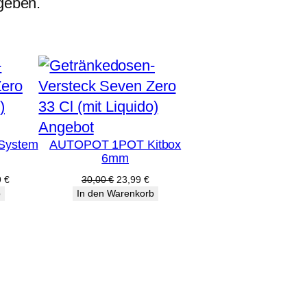
geben.
Produkt
Angebot
System
AUTOPOT 1POT Kitbox
im
6mm
Angebot
licher
Aktueller
Ursprünglicher
Aktueller
9
€
30,00
€
23,99
€
Preis
Preis
Preis
b
In den Warenkorb
ist:
war:
ist:
 €
2.799,99 €.
30,00 €
23,99 €.