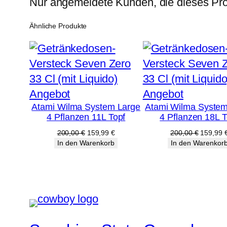
Nur angemeldete Kunden, die dieses Pro
Ähnliche Produkte
Produkt
Produkt
Angebot
Angebot
Atami Wilma System Large
Atami Wilma System
im
im
4 Pflanzen 11L Topf
4 Pflanzen 18L T
Angebot
Angebot
Ursprünglicher
Aktueller
Ursprüng
200,00
€
159,99
€
200,00
€
159,99
Preis
Preis
Preis
In den Warenkorb
In den Warenkor
war:
ist:
war:
200,00 €
159,99 €.
200,00 