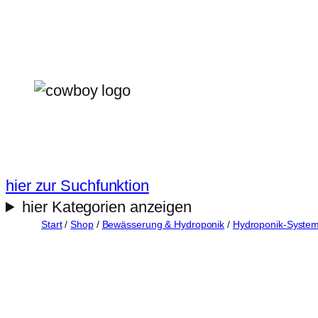
Zum
Inhalt
springen
hier zur Suchfunktion
hier Kategorien anzeigen
Start
/
Shop
/
Bewässerung & Hydroponik
/
Hydroponik-Syste