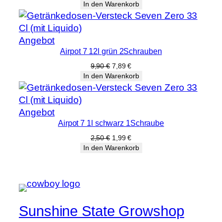
Preis
Preis
In den Warenkorb
war:
ist:
5,90 €
4,69 €.
Produkt
Angebot
Airpot 7 12l grün 2Schrauben
im
Angebot
Ursprünglicher
Aktueller
9,90
€
7,89
€
Preis
Preis
In den Warenkorb
war:
ist:
9,90 €
7,89 €.
Produkt
Angebot
Airpot 7 1l schwarz 1Schraube
im
Angebot
Ursprünglicher
Aktueller
2,50
€
1,99
€
Preis
Preis
In den Warenkorb
war:
ist:
2,50 €
1,99 €.
Sunshine State Growshop