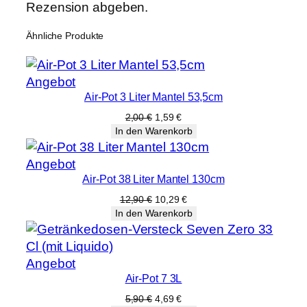
Rezension abgeben.
m
M
Ähnliche Produkte
e
n
g
Produkt
Angebot
e
Air-Pot 3 Liter Mantel 53,5cm
im
Angebot
Ursprünglicher
Aktueller
2,00
€
1,59
€
Preis
Preis
In den Warenkorb
war:
ist:
2,00 €
1,59 €.
Produkt
Angebot
Air-Pot 38 Liter Mantel 130cm
im
Angebot
Ursprünglicher
Aktueller
12,90
€
10,29
€
Preis
Preis
In den Warenkorb
war:
ist:
12,90 €
10,29 €.
Produkt
Angebot
Air-Pot 7 3L
im
Angebot
Ursprünglicher
Aktueller
5,90
€
4,69
€