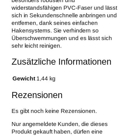
besonders robusten und
a
widerstandsfähigen PVC-Faser und lässt
t
sich in Sekundenschnelle anbringen und
e
entfernen, dank seines einfachen
r
Hakensystems. Sie verhindern so
T
Überschwemmungen und es lässt sich
r
sehr leicht reinigen.
a
y
Zusätzliche Informationen
1
2
Gewicht
1,44 kg
0
x
Rezensionen
1
2
0
Es gibt noch keine Rezensionen.
x
Nur angemeldete Kunden, die dieses
5
Produkt gekauft haben, dürfen eine
c