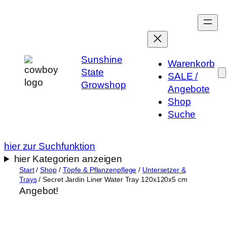
Zum
Inhalt
springen
Sunshine
Warenkorb
State
SALE /
Growshop
Angebote
Shop
Suche
hier zur Suchfunktion
hier Kategorien anzeigen
Start
/
Shop
/
Töpfe & Pflanzenpflege
/
Untersetzer &
Trays
/ Secret Jardin Liner Water Tray 120x120x5 cm
Angebot!