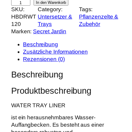
S
In den Warenkorb
e
i
SKU:
Category:
Tags:
e
r
s
HBDRWT
Untersetzer &
Pflanzenzelte &
c
P
i
120
Trays
Zubehör
r
r
s
Marken:
Secret Jardin
e
e
t
t
i
:
Beschreibung
J
s
1
Zusätzliche Informationen
a
w
5
Rezensionen (0)
r
a
,
d
Beschreibung
r
9
i
:
9
n
2
Produktbeschreibung
L
0
€
i
,
.
WATER TRAY LINER
n
0
e
0
ist ein herausnehmbares Wasser-
r
Auffangbecken. Es besteht aus einer
W
€