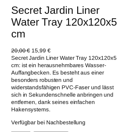
Secret Jardin Liner
Water Tray 120x120x5
cm
U
A
20,00
€
15,99
€
r
k
Secret Jardin Liner Water Tray 120x120x5
s
t
cm: ist ein herausnehmbares Wasser-
p
u
Auffangbecken. Es besteht aus einer
r
e
besonders robusten und
ü
l
widerstandsfähigen PVC-Faser und lässt
n
l
sich in Sekundenschnelle anbringen und
g
e
entfernen, dank seines einfachen
l
r
Hakensystems.
i
P
Verfügbar bei Nachbestellung
c
r
h
e