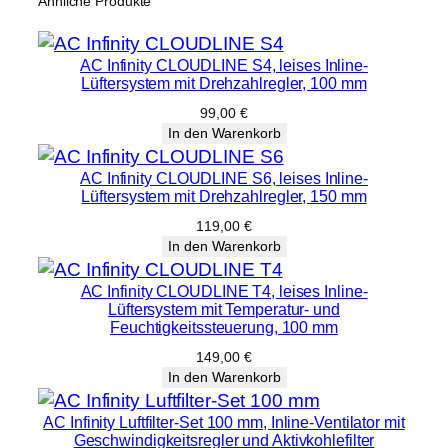
Ähnliche Produkte
s
s
e
AC Infinity CLOUDLINE S4, leises Inline-
r
Lüftersystem mit Drehzahlregler, 100 mm
d
99,00
€
i
In den Warenkorb
c
AC Infinity CLOUDLINE S6, leises Inline-
h
Lüftersystem mit Drehzahlregler, 150 mm
t
119,00
€
M
In den Warenkorb
e
n
AC Infinity CLOUDLINE T4, leises Inline-
g
Lüftersystem mit Temperatur- und
Feuchtigkeitssteuerung, 100 mm
e
149,00
€
In den Warenkorb
AC Infinity Luftfilter-Set 100 mm, Inline-Ventilator mit
Geschwindigkeitsregler und Aktivkohlefilter