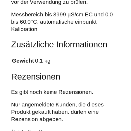
C
vor der Verwendung zu prüfen.
€
/
Messbereich bis 3999 µS/cm EC und 0,0
T
bis 60,0°C, automatische einpunkt
e
Kalibration
m
p
Zusätzliche Informationen
e
r
a
Gewicht
0,1 kg
t
u
Rezensionen
r
E
Es gibt noch keine Rezensionen.
C
5
Nur angemeldete Kunden, die dieses
9
Produkt gekauft haben, dürfen eine
W
Rezension abgeben.
a