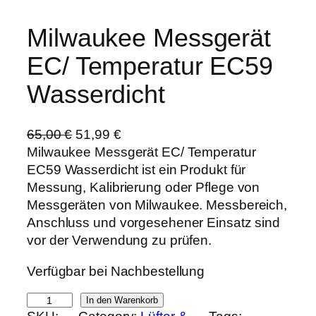
Milwaukee Messgerät
EC/ Temperatur EC59
Wasserdicht
U
A
65,00
€
51,99
€
r
k
Milwaukee Messgerät EC/ Temperatur
s
t
EC59 Wasserdicht ist ein Produkt für
p
u
Messung, Kalibrierung oder Pflege von
r
e
Messgeräten von Milwaukee. Messbereich,
ü
l
Anschluss und vorgesehener Einsatz sind
n
l
vor der Verwendung zu prüfen.
g
e
Verfügbar bei Nachbestellung
l
r
i
P
M
In den Warenkorb
c
r