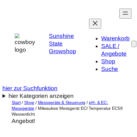
Zum
Inhalt
springen
Sunshine
Warenkorb
State
SALE /
Growshop
Angebote
Shop
Suche
hier zur Suchfunktion
hier Kategorien anzeigen
Start
/
Shop
/
Messgeräte & Steuerung
/
pH- & EC-
Messgeräte
/ Milwaukee Messgerät EC/ Temperatur EC59
Wasserdicht
Angebot!