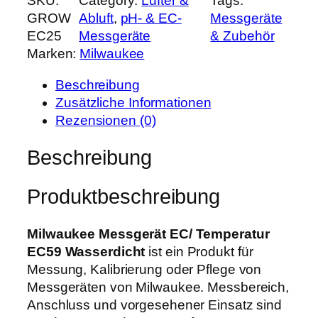
SKU:
Category:
Lüfter &
Tags:
i
h
e
GROW
Abluft
, 
pH- & EC-
Messgeräte
l
e
i
EC25
Messgeräte
& Zubehör
w
r
s
Marken:
Milwaukee
a
P
i
u
r
s
Beschreibung
k
e
t
Zusätzliche Informationen
e
i
:
Rezensionen (0)
e
s
5
M
Beschreibung
w
1
e
a
,
s
r
9
Produktbeschreibung
s
:
9
g
6
e
Milwaukee Messgerät EC/ Temperatur
5
€
r
EC59 Wasserdicht
ist ein Produkt für
,
.
ä
Messung, Kalibrierung oder Pflege von
0
t
Messgeräten von Milwaukee. Messbereich,
0
E
Anschluss und vorgesehener Einsatz sind