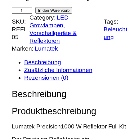
e
i
L
In den Warenkorb
r
s
Category:
LED
u
SKU:
Tags:
P
i
Growlampen
, 
m
REFL
Beleucht
r
s
Vorschaltgeräte &
a
05
ung
e
t
Reflektoren
t
i
:
Marken:
Lumatek
e
s
7
k
w
9
Beschreibung
P
a
9
Zusätzliche Informationen
r
r
,
Rezensionen (0)
e
:
9
c
Beschreibung
1
9
i
.
s
0
€
Produktbeschreibung
i
0
.
o
0
Lumatek Precision1000 W Reflektor Full Kit
n
,
1
0