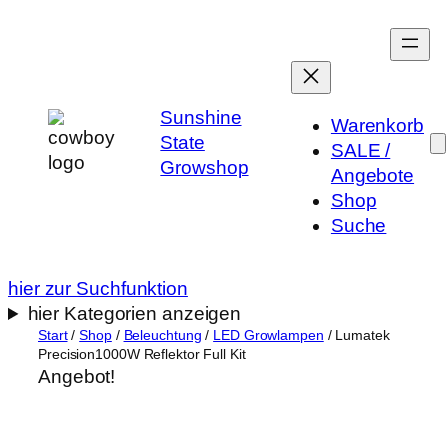
Zum
Inhalt
springen
Sunshine
Warenkorb
State
SALE /
Growshop
Angebote
Shop
Suche
hier zur Suchfunktion
hier Kategorien anzeigen
Start
/
Shop
/
Beleuchtung
/
LED Growlampen
/ Lumatek
Precision1000W Reflektor Full Kit
Angebot!