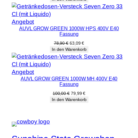
war:
ist:
24,60 €
19,69 €.
Produkt
Angebot
AUVL GROW GREEN 1000W HPS 400V E40
im
Fassung
Angebot
Ursprünglicher
Aktueller
78,90
€
63,09
€
Preis
Preis
In den Warenkorb
war:
ist:
78,90 €
63,09 €.
Produkt
Angebot
AUVL GROW GREEN 1000W MH 400V E40
im
Fassung
Angebot
Ursprünglicher
Aktueller
100,00
€
79,99
€
Preis
Preis
In den Warenkorb
war:
ist:
100,00 €
79,99 €.