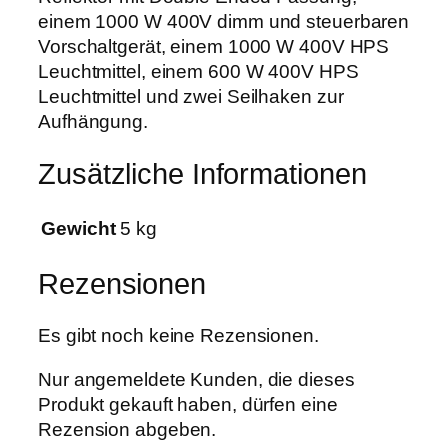
i
einem 1000 W 400V dimm und steuerbaren
t
Vorschaltgerät, einem 1000 W 400V HPS
M
Leuchtmittel, einem 600 W 400V HPS
e
Leuchtmittel und zwei Seilhaken zur
n
Aufhängung.
g
e
Zusätzliche Informationen
Gewicht
5 kg
Rezensionen
Es gibt noch keine Rezensionen.
Nur angemeldete Kunden, die dieses
Produkt gekauft haben, dürfen eine
Rezension abgeben.