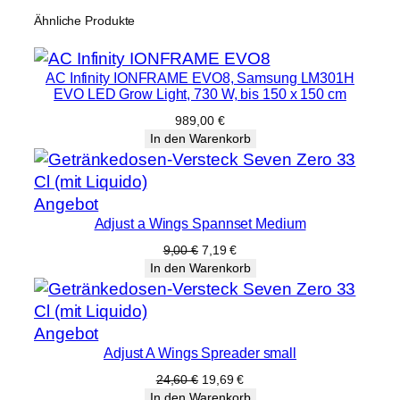
Ähnliche Produkte
AC Infinity IONFRAME EVO8, Samsung LM301H
EVO LED Grow Light, 730 W, bis 150 x 150 cm
989,00
€
In den Warenkorb
Produkt
Angebot
Adjust a Wings Spannset Medium
im
Angebot
Ursprünglicher
Aktueller
9,00
€
7,19
€
Preis
Preis
In den Warenkorb
war:
ist:
9,00 €
7,19 €.
Produkt
Angebot
Adjust A Wings Spreader small
im
Angebot
Ursprünglicher
Aktueller
24,60
€
19,69
€
Preis
Preis
In den Warenkorb