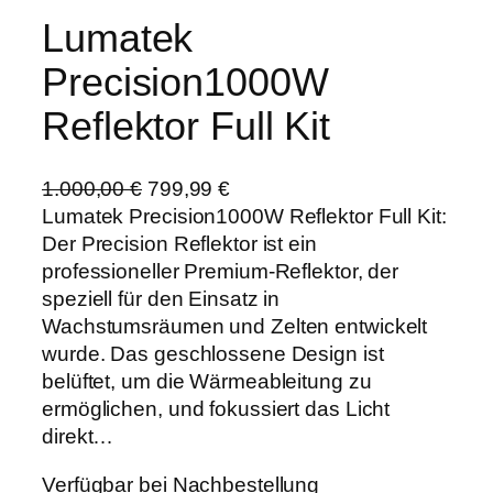
Lumatek
Precision1000W
Reflektor Full Kit
U
A
1.000,00
€
799,99
€
r
k
Lumatek Precision1000W Reflektor Full Kit:
s
t
Der Precision Reflektor ist ein
p
u
professioneller Premium-Reflektor, der
r
e
speziell für den Einsatz in
ü
l
Wachstumsräumen und Zelten entwickelt
n
l
wurde. Das geschlossene Design ist
g
e
belüftet, um die Wärmeableitung zu
l
r
ermöglichen, und fokussiert das Licht
i
P
direkt…
c
r
Verfügbar bei Nachbestellung
h
e