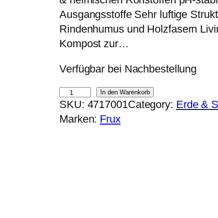
Ausgangsstoffe Sehr luftige Struktu
Rindenhumus und Holzfasern Living
Kompost zur…
Verfügbar bei Nachbestellung
F
In den Warenkorb
SKU:
4717001
Category:
Erde & S
r
Marken:
Frux
u
x
G
r
o
w
B