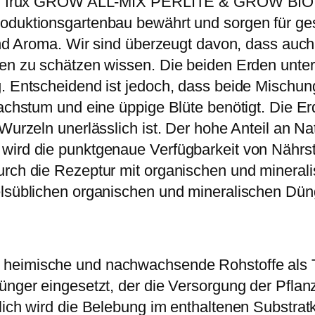
den. frux GROW ALL-MIX PERLITE & GROW BIO A
r
roduktionsgartenbau bewährt und sorgen für ge
e
 und Aroma. Wir sind überzeugt davon, dass auc
i
rden zu schätzen wissen. Die beiden Erden unt
-
. Entscheidend ist jedoch, dass beide Mischung
4
Wachstum und eine üppige Blüte benötigt. Die E
5
Wurzeln unerlässlich ist. Der hohe Anteil an Nat
l
 wird die punktgenaue Verfügbarkeit von Nährs
M
urch die Rezeptur mit organischen und mineral
e
lsüblichen organischen und mineralischen Dünge
n
g
e
 heimische und nachwachsende Rohstoffe als T
ünger eingesetzt, der die Versorgung der Pflanz
lich wird die Belebung im enthaltenen Substra