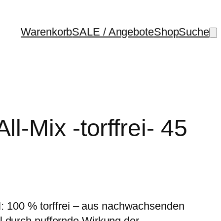
Warenkorb
SALE / Angebote
Shop
Suche
l-Mix -torffrei- 45
5 l: 100 % torffrei – aus nachwachsenden
l durch puffernde Wirkung der