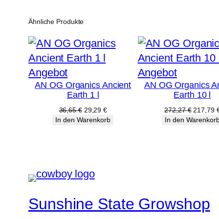
Ähnliche Produkte
Produkt
Produkt
Angebot
Angebot
AN OG Organics Ancient
AN OG Organics An
im
im
Earth 1 l
Earth 10 l
Angebot
Angebot
Ursprünglicher
Aktueller
Ursprüng
36,65
€
29,29
€
272,27
€
217,79
Preis
Preis
Preis
In den Warenkorb
In den Warenkor
war:
ist:
war:
36,65 €
29,29 €.
272,27 
Sunshine State Growshop