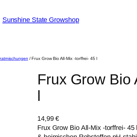
Sunshine State Growshop
tratmischungen
/ Frux Grow Bio All-Mix -torffrei- 45 l
Frux Grow Bio Al
l
14,99
€
Frux Grow Bio All-Mix -torffrei- 4
& heimischen Rohstoffen pH-stabi