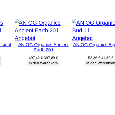
Produkt
Produkt
Angebot
Angebot
cient
AN OG Organics Ancient
AN OG Organics Big
im
im
Earth 20 l
l
Angebot
Angebot
licher
Aktueller
Ursprünglicher
Aktueller
Ursprüng
A
€
497,42
€
397,89
€
52,36
€
41,89
€
Preis
Preis
Preis
Preis
P
b
In den Warenkorb
In den Warenkor
ist:
war:
ist:
war:
i
€
217,79 €.
497,42 €
397,89 €.
52,36 €
4