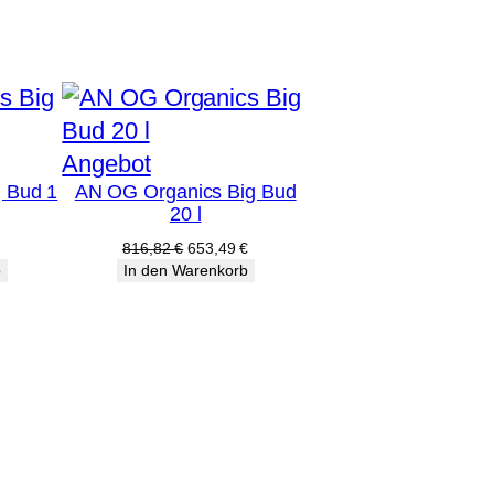
Produkt
Angebot
 Bud 1
AN OG Organics Big Bud
im
20 l
Angebot
licher
ktueller
Ursprünglicher
Aktueller
816,82
€
653,49
€
reis
Preis
Preis
b
In den Warenkorb
st:
war:
ist:
1,89 €.
816,82 €
653,49 €.