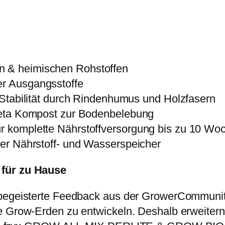
i
o
A
l
l
n & heimischen Rohstoffen
-
er Ausgangsstoffe
M
ge Stabilität durch Rindenhumus und Holzfasern
i
 Preta Kompost zur Bodenbelebung
x
ür komplette Nährstoffversorgung bis zu 10 Wo
-
kter Nährstoff- und Wasserspeicher
t
 für zu Hause
o
r
 begeisterte Feedback aus der GrowerCommunity
f
e Grow-Erden zu entwickeln. Deshalb erweitern 
f