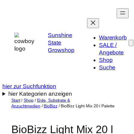
Zum
Inhalt
springen
Sunshine
Warenkorb
State
SALE /
Growshop
Angebote
Shop
Suche
hier zur Suchfunktion
hier Kategorien anzeigen
Start
/
Shop
/
Erde, Substrate &
Anzuchtmedien
/
BioBizz
/ BioBizz Light Mix 20 l Palette
BioBizz Light Mix 20 l