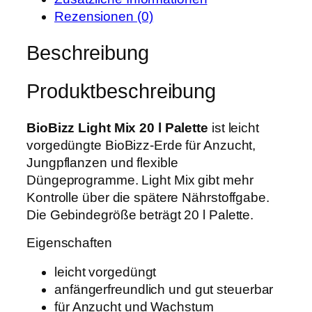
g
Rezensionen (0)
h
t
Beschreibung
M
i
Produktbeschreibung
x
2
0
BioBizz Light Mix 20 l Palette
ist leicht
l
vorgedüngte BioBizz-Erde für Anzucht,
P
Jungpflanzen und flexible
a
Düngeprogramme. Light Mix gibt mehr
l
Kontrolle über die spätere Nährstoffgabe.
e
Die Gebindegröße beträgt 20 l Palette.
t
Eigenschaften
t
e
leicht vorgedüngt
M
anfängerfreundlich und gut steuerbar
e
für Anzucht und Wachstum