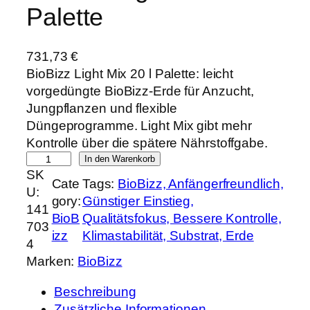
Palette
731,73
€
BioBizz Light Mix 20 l Palette: leicht
vorgedüngte BioBizz-Erde für Anzucht,
Jungpflanzen und flexible
Düngeprogramme. Light Mix gibt mehr
Kontrolle über die spätere Nährstoffgabe.
B
In den Warenkorb
SK
i
Cate
Tags:
BioBizz, Anfängerfreundlich,
U:
o
gory:
Günstiger Einstieg,
141
B
BioB
Qualitätsfokus, Bessere Kontrolle,
703
i
izz
Klimastabilität, Substrat, Erde
4
z
Marken:
BioBizz
z
L
Beschreibung
i
Zusätzliche Informationen