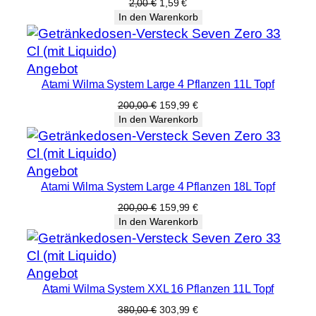
Angebot
Ursprünglicher
Aktueller
2,00
€
1,59
€
Preis
Preis
In den Warenkorb
war:
ist:
2,00 €
1,59 €.
Produkt
Angebot
Atami Wilma System Large 4 Pflanzen 11L Topf
im
Angebot
Ursprünglicher
Aktueller
200,00
€
159,99
€
Preis
Preis
In den Warenkorb
war:
ist:
200,00 €
159,99 €.
Produkt
Angebot
Atami Wilma System Large 4 Pflanzen 18L Topf
im
Angebot
Ursprünglicher
Aktueller
200,00
€
159,99
€
Preis
Preis
In den Warenkorb
war:
ist:
200,00 €
159,99 €.
Produkt
Angebot
Atami Wilma System XXL 16 Pflanzen 11L Topf
im
Angebot
Ursprünglicher
Aktueller
380,00
€
303,99
€