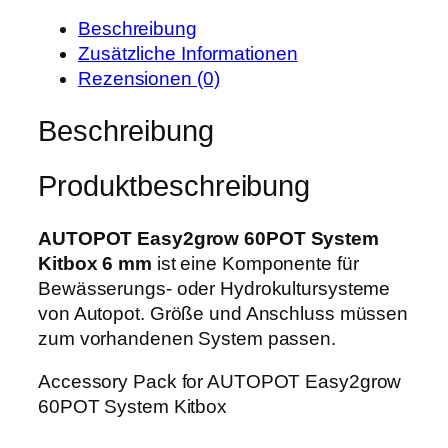
e
t
T
i
:
Beschreibung
E
s
6
Zusätzliche Informationen
a
w
3
Rezensionen (0)
s
a
9
y
Beschreibung
r
,
2
:
9
g
8
9
Produktbeschreibung
r
0
o
0
€
w
AUTOPOT Easy2grow 60POT System
,
.
6
Kitbox 6 mm
ist eine Komponente für
0
0
Bewässerungs- oder Hydrokultursysteme
0
P
von Autopot. Größe und Anschluss müssen
O
zum vorhandenen System passen.
€
T
Accessory Pack for AUTOPOT Easy2grow
S
60POT System Kitbox
y
s