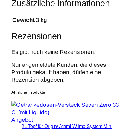
Zusätzliche Informationen
t
e
m
Gewicht
3 kg
K
i
Rezensionen
t
b
Es gibt noch keine Rezensionen.
o
x
Nur angemeldete Kunden, die dieses
6
Produkt gekauft haben, dürfen eine
m
Rezension abgeben.
m
Ähnliche Produkte
M
e
n
g
Produkt
Angebot
e
2L Topf für Origin/ Atami Wilma System Mini
im