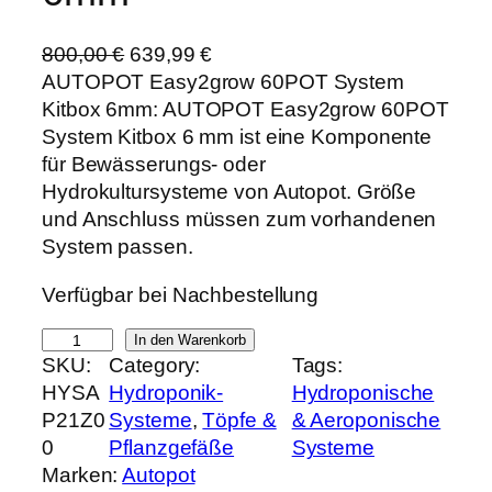
U
A
800,00
€
639,99
€
r
k
AUTOPOT Easy2grow 60POT System
s
t
Kitbox 6mm: AUTOPOT Easy2grow 60POT
p
u
System Kitbox 6 mm ist eine Komponente
r
e
für Bewässerungs- oder
ü
l
Hydrokultursysteme von Autopot. Größe
n
l
und Anschluss müssen zum vorhandenen
g
e
System passen.
l
r
Verfügbar bei Nachbestellung
i
P
c
r
A
In den Warenkorb
h
e
SKU:
Category:
Tags:
U
e
i
HYSA
Hydroponik-
Hydroponische
T
r
s
P21Z0
Systeme
, 
Töpfe &
& Aeroponische
O
P
i
0
Pflanzgefäße
Systeme
P
r
s
Marken:
Autopot
O