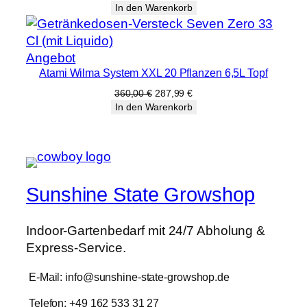
Preis
Preis
In den Warenkorb
war:
ist:
380,00 €
303,99 €.
Produkt
Angebot
Atami Wilma System XXL 20 Pflanzen 6,5L Topf
im
Angebot
Ursprünglicher
Aktueller
360,00
€
287,99
€
Preis
Preis
In den Warenkorb
war:
ist:
360,00 €
287,99 €.
Sunshine State Growshop
Indoor-Gartenbedarf mit 24/7 Abholung &
Express-Service.
E-Mail: info@sunshine-state-growshop.de
Telefon: +49 162 533 31 27