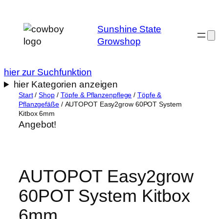
Zum
Inhalt
Sunshine State
springen
Growshop
hier zur Suchfunktion
hier Kategorien anzeigen
Start
/
Shop
/
Töpfe & Pflanzenpflege
/
Töpfe &
Pflanzgefäße
/ AUTOPOT Easy2grow 60POT System
Kitbox 6mm
Angebot!
AUTOPOT Easy2grow
60POT System Kitbox
6mm