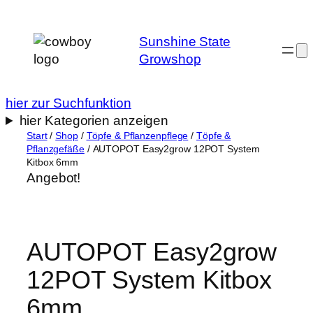
Zum
Inhalt
Sunshine State
springen
Growshop
hier zur Suchfunktion
hier Kategorien anzeigen
Start
/
Shop
/
Töpfe & Pflanzenpflege
/
Töpfe &
Pflanzgefäße
/ AUTOPOT Easy2grow 12POT System
Kitbox 6mm
Angebot!
AUTOPOT Easy2grow
12POT System Kitbox
6mm