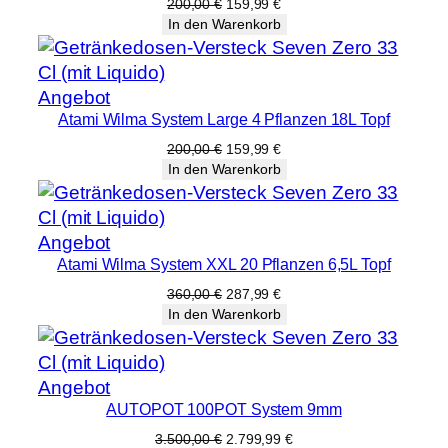
Angebot
Ursprünglicher
Aktueller
200,00
€
159,99
€
Preis
Preis
In den Warenkorb
war:
ist:
200,00 €
159,99 €.
Produkt
Angebot
Atami Wilma System Large 4 Pflanzen 18L Topf
im
Angebot
Ursprünglicher
Aktueller
200,00
€
159,99
€
Preis
Preis
In den Warenkorb
war:
ist:
200,00 €
159,99 €.
Produkt
Angebot
Atami Wilma System XXL 20 Pflanzen 6,5L Topf
im
Angebot
Ursprünglicher
Aktueller
360,00
€
287,99
€
Preis
Preis
In den Warenkorb
war:
ist:
360,00 €
287,99 €.
Produkt
Angebot
AUTOPOT 100POT System 9mm
im
Angebot
Ursprünglicher
Aktueller
3.500,00
€
2.799,99
€