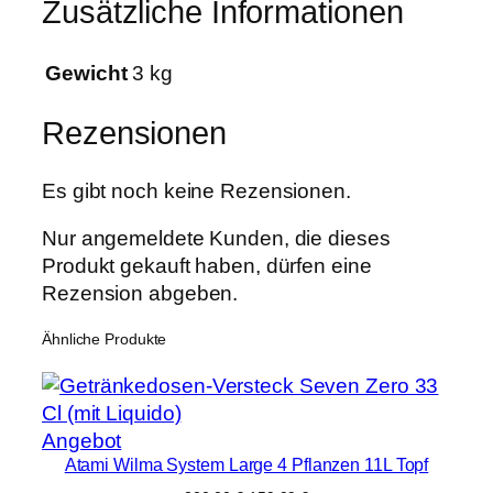
Zusätzliche Informationen
t
e
m
Gewicht
3 kg
K
i
Rezensionen
t
b
Es gibt noch keine Rezensionen.
o
x
Nur angemeldete Kunden, die dieses
6
Produkt gekauft haben, dürfen eine
m
Rezension abgeben.
m
Ähnliche Produkte
M
e
n
g
Produkt
Angebot
e
Atami Wilma System Large 4 Pflanzen 11L Topf
im