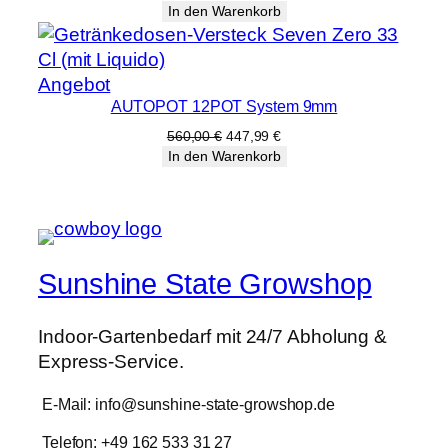
Preis
Preis
In den Warenkorb
war:
ist:
3.500,00 €
2.799,99 €.
Produkt
Angebot
AUTOPOT 12POT System 9mm
im
Angebot
Ursprünglicher
Aktueller
560,00
€
447,99
€
Preis
Preis
In den Warenkorb
war:
ist:
560,00 €
447,99 €.
Sunshine State Growshop
Indoor-Gartenbedarf mit 24/7 Abholung &
Express-Service.
E-Mail: info@sunshine-state-growshop.de
Telefon: +49 162 533 31 27