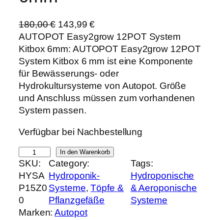
U
A
180,00
€
143,99
€
r
k
AUTOPOT Easy2grow 12POT System
s
t
Kitbox 6mm: AUTOPOT Easy2grow 12POT
p
u
System Kitbox 6 mm ist eine Komponente
r
e
für Bewässerungs- oder
ü
l
Hydrokultursysteme von Autopot. Größe
n
l
und Anschluss müssen zum vorhandenen
g
e
System passen.
l
r
Verfügbar bei Nachbestellung
i
P
c
r
A
In den Warenkorb
h
e
SKU:
Category:
Tags:
U
e
i
HYSA
Hydroponik-
Hydroponische
T
r
s
P15Z0
Systeme
, 
Töpfe &
& Aeroponische
O
P
i
0
Pflanzgefäße
Systeme
P
r
s
Marken:
Autopot
O