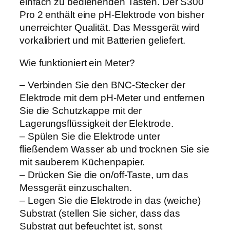
einfach zu bedienenden Tasten. Der S300
p
Pro 2 enthält eine pH-Elektrode von bisher
H
unerreichter Qualität. Das Messgerät wird
/
vorkalibriert und mit Batterien geliefert.
T
e
Wie funktioniert ein Meter?
m
p
– Verbinden Sie den BNC-Stecker der
S
Elektrode mit dem pH-Meter und entfernen
3
Sie die Schutzkappe mit der
0
Lagerungsflüssigkeit der Elektrode.
0
– Spülen Sie die Elektrode unter
P
fließendem Wasser ab und trocknen Sie sie
r
mit sauberem Küchenpapier.
o
– Drücken Sie die on/off-Taste, um das
2
Messgerät einzuschalten.
M
– Legen Sie die Elektrode in das (weiche)
e
Substrat (stellen Sie sicher, dass das
t
Substrat gut befeuchtet ist, sonst