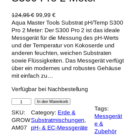
U
A
124,95
€
99,99
€
r
k
Aqua Master Tools Substrat pH/Temp S300
s
t
Pro 2 Meter: Der S300 Pro 2 ist das ideale
p
u
Messgerät für die Messung des pH-Werts
r
e
und der Temperatur von Kokoserde und
ü
l
anderen feuchten, weichen Substraten
n
l
sowie Flüssigkeiten. Das Messgerät verfügt
g
e
über ein modernes und robustes Gehäuse
l
r
mit einfach zu…
i
P
Verfügbar bei Nachbestellung
c
r
h
e
A
In den Warenkorb
e
i
Tags:
q
SKU:
Category:
Erde &
r
s
Messgerät
u
GROW
Substratmischungen
, 
P
i
e &
a
AM07
pH- & EC-Messgeräte
r
s
Zubehör
M