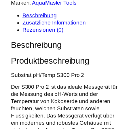
e
t
Marken:
AquaMaster Tools
a
i
:
s
s
9
Beschreibung
t
w
9
Zusätzliche Informationen
e
a
,
Rezensionen (0)
r
r
9
T
Beschreibung
:
9
o
1
o
2
€
Produktbeschreibung
l
4
.
s
,
Substrat pH/Temp S300 Pro 2
S
9
u
5
Der S300 Pro 2 ist das ideale Messgerät für
b
die Messung des pH-Werts und der
s
€
Temperatur von Kokoserde und anderen
t
feuchten, weichen Substraten sowie
r
Flüssigkeiten. Das Messgerät verfügt über
a
ein modernes und robustes Gehäuse mit
t