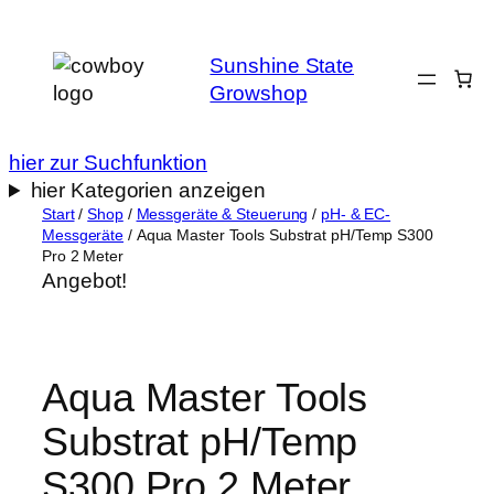
Zum
Inhalt
Sunshine State
springen
Growshop
hier zur Suchfunktion
hier Kategorien anzeigen
Start
/
Shop
/
Messgeräte & Steuerung
/
pH- & EC-
Messgeräte
/ Aqua Master Tools Substrat pH/Temp S300
Pro 2 Meter
Angebot!
Aqua Master Tools
Substrat pH/Temp
S300 Pro 2 Meter