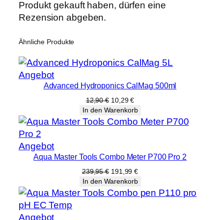
Produkt gekauft haben, dürfen eine
Rezension abgeben.
Ähnliche Produkte
Produkt
Angebot
Advanced Hydroponics CalMag 500ml
im
Angebot
Ursprünglicher
Aktueller
12,90
€
10,29
€
Preis
Preis
In den Warenkorb
war:
ist:
12,90 €
10,29 €.
Produkt
Angebot
Aqua Master Tools Combo Meter P700 Pro 2
im
Angebot
Ursprünglicher
Aktueller
239,95
€
191,99
€
Preis
Preis
In den Warenkorb
war:
ist:
239,95 €
191,99 €.
Produkt
Angebot