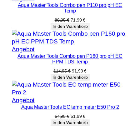
Aqua Master Tools Combo pen P110 pro pH EC
im
Temp
Angebot
Ursprünglicher
Aktueller
89,95
€
71,99
€
Preis
Preis
In den Warenkorb
war:
ist:
89,95 €
71,99 €.
Produkt
Angebot
Aqua Master Tools Combo pen P160 pro pH EC
im
PPM TDS Temp
Angebot
Ursprünglicher
Aktueller
114,95
€
91,99
€
Preis
Preis
In den Warenkorb
war:
ist:
114,95 €
91,99 €.
Produkt
Angebot
Aqua Master Tools EC temp meter E50 Pro 2
im
Angebot
Ursprünglicher
Aktueller
64,95
€
51,99
€
Preis
Preis
In den Warenkorb
war:
ist:
64,95 €
51,99 €.