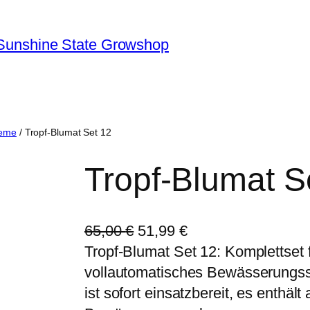
Sunshine State Growshop
teme
/ Tropf-Blumat Set 12
Tropf-Blumat S
U
A
65,00
€
51,99
€
r
k
Tropf-Blumat Set 12: Komplettset 
s
t
vollautomatisches Bewässerungssy
p
u
ist sofort einsatzbereit, es enthäl