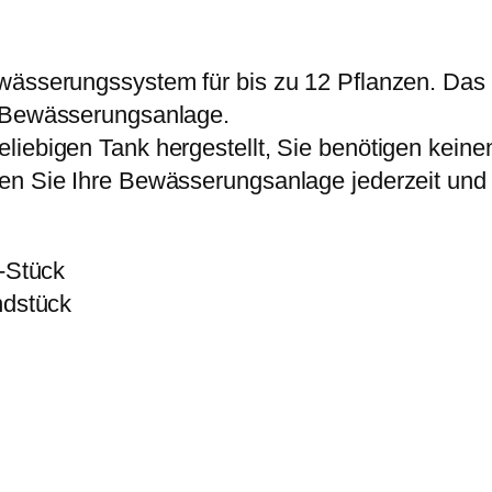
w
1
S
a
,
e
r
9
ässerungssystem für bis zu 12 Pflanzen. Das Set
t
:
9
r Bewässerungsanlage.
1
6
liebigen Tank hergestellt, Sie benötigen kein
2
5
€
en Sie Ihre Bewässerungsanlage jederzeit und 
M
,
.
e
0
n
T-Stück
0
g
ndstück
e
€