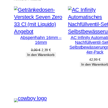
Produkt
Angebot
Absperrhahn 16mm –
AC Infinity Automat
im
16mm
Nachfüllventil-Set
Angebot
Selbstbewässerungs
Ursprünglicher
Aktueller
3,00
€
2,39
€
4er-Pack
Preis
Preis
In den Warenkorb
war:
ist:
42,99
€
3,00 €
2,39 €.
In den Warenkor