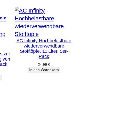
AC Infinity Hochbelastbare
wiederverwendbare
Stofftöpfe, 11 Liter, 5er-
s zur
Pack
g von
Pack
24,99
€
In den Warenkorb
b