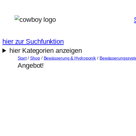
Zum
Inhalt
springen
hier zur Suchfunktion
hier Kategorien anzeigen
Start
/
Shop
/
Bewässerung & Hydroponik
/
Bewässerungssys
Angebot!