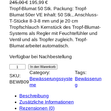
U
A
245,00
€
195,99
€
r
k
Tropf-Blumat 50 Stk. Packung: Tropf-
s
t
Blumat 50er VE Inhalt: 50 Stk., Anschluss-
p
u
T-Stücke 8-3-8 mm und je 20 cm
r
e
Tropfschlauch Kernstück des Tropf-Blumat-
ü
l
Systems als Regler mit Feuchtefühler und
n
l
Ventil und als Tropfer zugleich. Tropf-
g
e
Blumat arbeitet automatisch.
l
r
Verfügbar bei Nachbestellung
i
P
c
r
T
In den Warenkorb
h
e
Category:
Tags:
r
SKU:
e
i
Bewässerungssyste
Bewässerun
o
BEWB09
r
s
me
g
p
P
i
f
r
s
Beschreibung
-
e
t
Zusätzliche Informationen
B
i
:
Rezensionen (0)
l