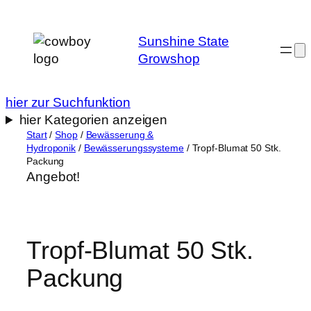
Zum
Inhalt
Sunshine State
springen
Growshop
hier zur Suchfunktion
hier Kategorien anzeigen
Start
/
Shop
/
Bewässerung &
Hydroponik
/
Bewässerungssysteme
/ Tropf-Blumat 50 Stk.
Packung
Angebot!
Tropf-Blumat 50 Stk.
Packung