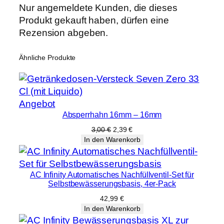
Nur angemeldete Kunden, die dieses
Produkt gekauft haben, dürfen eine
Rezension abgeben.
Ähnliche Produkte
Produkt
Angebot
Absperrhahn 16mm – 16mm
im
Angebot
Ursprünglicher
Aktueller
3,00
€
2,39
€
Preis
Preis
In den Warenkorb
war:
ist:
3,00 €
2,39 €.
AC Infinity Automatisches Nachfüllventil-Set für
Selbstbewässerungsbasis, 4er-Pack
42,99
€
In den Warenkorb