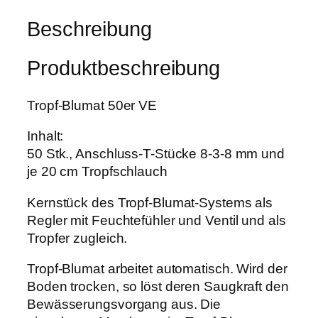
s
1
u
Beschreibung
w
9
m
a
5
a
r
,
Produktbeschreibung
t
:
9
5
2
9
0
Tropf-Blumat 50er VE
4
S
5
€
Inhalt:
t
,
.
50 Stk., Anschluss-T-Stücke 8-3-8 mm und
k
0
je 20 cm Tropfschlauch
.
0
P
Kernstück des Tropf-Blumat-Systems als
a
Regler mit Feuchtefühler und Ventil und als
€
c
Tropfer zugleich.
k
u
Tropf-Blumat arbeitet automatisch. Wird der
n
Boden trocken, so löst deren Saugkraft den
g
Bewässerungsvorgang aus. Die
M