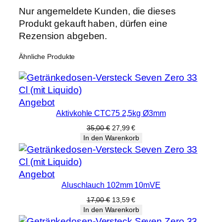
m
Nur angemeldete Kunden, die dieses
³
Produkt gekauft haben, dürfen eine
/
Rezension abgeben.
h
1
Ähnliche Produkte
6
0
m
Produkt
Angebot
m
Aktivkohle CTC75 2,5kg Ø3mm
im
F
Angebot
Ursprünglicher
Aktueller
35,00
€
27,99
€
l
Preis
Preis
In den Warenkorb
a
war:
ist:
n
35,00 €
27,99 €.
s
Produkt
Angebot
c
Aluschlauch 102mm 10mVE
im
h
Angebot
Ursprünglicher
Aktueller
17,00
€
13,59
€
M
Preis
Preis
In den Warenkorb
e
war:
ist: