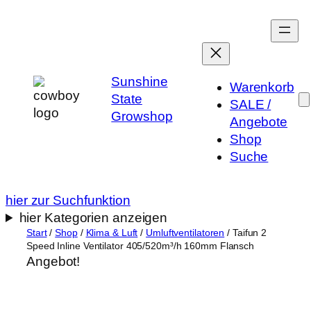
Zum
Inhalt
springen
Sunshine
Warenkorb
State
SALE /
Growshop
Angebote
Shop
Suche
hier zur Suchfunktion
hier Kategorien anzeigen
Start
/
Shop
/
Klima & Luft
/
Umluftventilatoren
/ Taifun 2
Speed Inline Ventilator 405/520m³/h 160mm Flansch
Angebot!