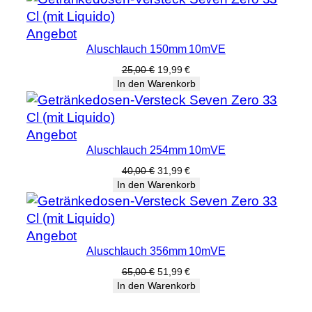
17,00 €
13,59 €.
n
g
Produkt
Angebot
e
Aluschlauch 150mm 10mVE
im
Angebot
Ursprünglicher
Aktueller
25,00
€
19,99
€
Preis
Preis
In den Warenkorb
war:
ist:
25,00 €
19,99 €.
Produkt
Angebot
Aluschlauch 254mm 10mVE
im
Angebot
Ursprünglicher
Aktueller
40,00
€
31,99
€
Preis
Preis
In den Warenkorb
war:
ist:
40,00 €
31,99 €.
Produkt
Angebot
Aluschlauch 356mm 10mVE
im
Angebot
Ursprünglicher
Aktueller
65,00
€
51,99
€
Preis
Preis
In den Warenkorb
war:
ist:
65,00 €
51,99 €.