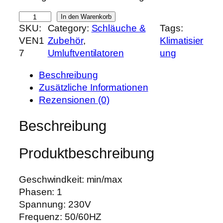
e
i
T
In den Warenkorb
r
s
SKU:
Category:
Schläuche &
Tags:
a
P
i
VEN1
Zubehör
, 
Klimatisier
i
r
s
7
Umluftventilatoren
ung
f
e
t
u
i
:
Beschreibung
n
s
7
Zusätzliche Informationen
2
w
9
Rezensionen (0)
S
a
,
p
Beschreibung
r
8
e
:
9
e
9
Produktbeschreibung
d
9
€
I
,
.
n
Geschwindkeit: min/max
9
l
Phasen: 1
0
i
Spannung: 230V
n
Frequenz: 50/60HZ
€