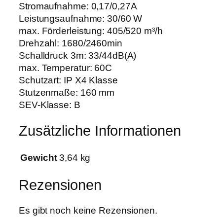
e
Stromaufnahme: 0,17/0,27A
V
Leistungsaufnahme: 30/60 W
e
max. Förderleistung: 405/520 m³/h
n
Drehzahl: 1680/2460min
t
Schalldruck 3m: 33/44dB(A)
i
max. Temperatur: 60C
l
Schutzart: IP X4 Klasse
a
Stutzenmaße: 160 mm
t
SEV-Klasse: B
o
Zusätzliche Informationen
r
4
0
Gewicht
3,64 kg
5
/
Rezensionen
5
2
Es gibt noch keine Rezensionen.
0