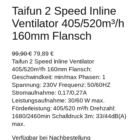
Taifun 2 Speed Inline
Ventilator 405/520m³/h
160mm Flansch
U
A
99,90
€
79,89
€
r
k
Taifun 2 Speed Inline Ventilator
s
t
405/520m³/h 160mm Flansch:
p
u
Geschwindkeit: min/max Phasen: 1
r
e
Spannung: 230V Frequenz: 50/60HZ
ü
l
Stromaufnahme: 0,17/0,27A
n
l
Leistungsaufnahme: 30/60 W max.
g
e
Förderleistung: 405/520 m³/h Drehzahl:
l
r
1680/2460min Schalldruck 3m: 33/44dB(A)
i
P
max.
c
r
Verfügbar bei Nachbestellung
h
e