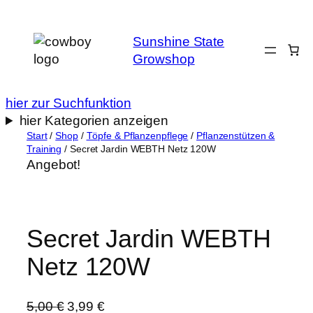
Zum
Inhalt
Sunshine State
springen
Growshop
hier zur Suchfunktion
hier Kategorien anzeigen
Start
/
Shop
/
Töpfe & Pflanzenpflege
/
Pflanzenstützen &
Training
/ Secret Jardin WEBTH Netz 120W
Angebot!
Secret Jardin WEBTH
Netz 120W
U
A
5,00
€
3,99
€