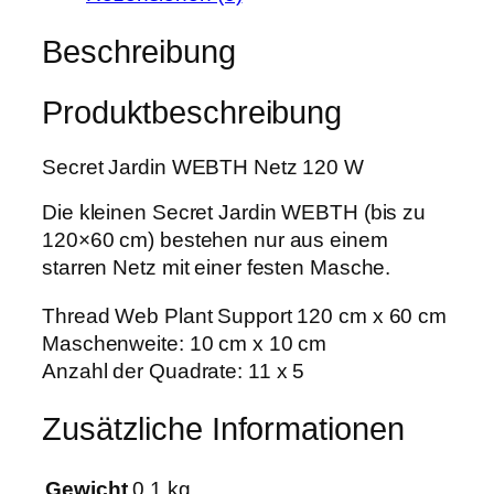
r
w
,
d
Beschreibung
a
9
i
r
9
n
:
Produktbeschreibung
W
5
€
E
,
.
Secret Jardin WEBTH Netz 120 W
B
0
T
0
Die kleinen Secret Jardin WEBTH (bis zu
H
120×60 cm) bestehen nur aus einem
N
€
starren Netz mit einer festen Masche.
e
t
Thread Web Plant Support 120 cm x 60 cm
z
Maschenweite: 10 cm x 10 cm
1
Anzahl der Quadrate: 11 x 5
2
0
Zusätzliche Informationen
W
M
Gewicht
0,1 kg