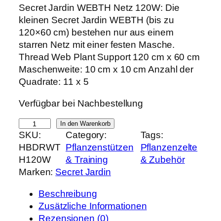
r
k
Secret Jardin WEBTH Netz 120W: Die
s
t
kleinen Secret Jardin WEBTH (bis zu
p
u
120×60 cm) bestehen nur aus einem
r
e
starren Netz mit einer festen Masche.
ü
l
Thread Web Plant Support 120 cm x 60 cm
n
l
Maschenweite: 10 cm x 10 cm Anzahl der
g
e
Quadrate: 11 x 5
l
r
Verfügbar bei Nachbestellung
i
P
c
r
S
In den Warenkorb
h
e
SKU:
Category:
Tags:
e
e
i
HBDRWT
Pflanzenstützen
Pflanzenzelte
c
r
s
H120W
& Training
& Zubehör
r
P
i
Marken:
Secret Jardin
e
r
s
t
e
t
Beschreibung
J
i
:
Zusätzliche Informationen
a
s
3
Rezensionen (0)