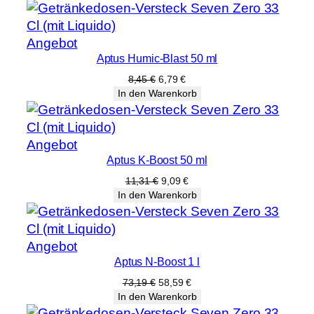
Produkt
Angebot
Aptus Humic-Blast 50 ml
im
Angebot
Ursprünglicher
Aktueller
8,45
€
6,79
€
Preis
Preis
In den Warenkorb
war:
ist:
8,45 €
6,79 €.
Produkt
Angebot
Aptus K-Boost 50 ml
im
Angebot
Ursprünglicher
Aktueller
11,31
€
9,09
€
Preis
Preis
In den Warenkorb
war:
ist:
11,31 €
9,09 €.
Produkt
Angebot
Aptus N-Boost 1 l
im
Angebot
Ursprünglicher
Aktueller
73,19
€
58,59
€
Preis
Preis
In den Warenkorb
war:
ist: