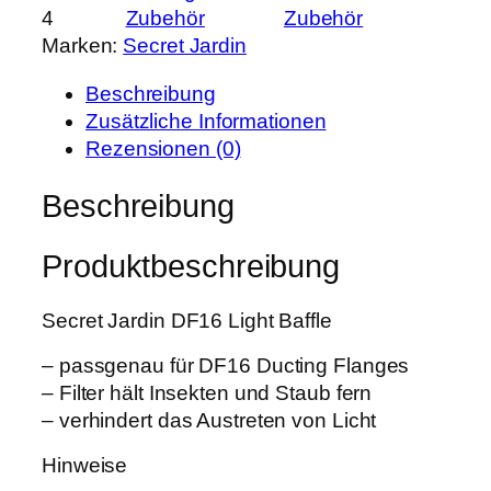
r
s
4
Zubehör
Zubehör
r
P
i
Marken:
Secret Jardin
e
r
s
t
e
t
Beschreibung
J
i
:
Zusätzliche Informationen
a
s
7
Rezensionen (0)
r
w
,
d
Beschreibung
a
9
i
r
9
n
:
Produktbeschreibung
L
1
€
i
0
.
Secret Jardin DF16 Light Baffle
g
,
h
0
– passgenau für DF16 Ducting Flanges
t
0
– Filter hält Insekten und Staub fern
B
– verhindert das Austreten von Licht
a
€
f
Hinweise
f