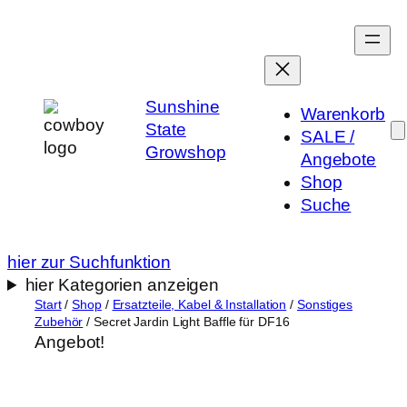
Zum
Inhalt
springen
Sunshine
Warenkorb
State
SALE /
Growshop
Angebote
Shop
Suche
hier zur Suchfunktion
hier Kategorien anzeigen
Start
/
Shop
/
Ersatzteile, Kabel & Installation
/
Sonstiges
Zubehör
/ Secret Jardin Light Baffle für DF16
Angebot!