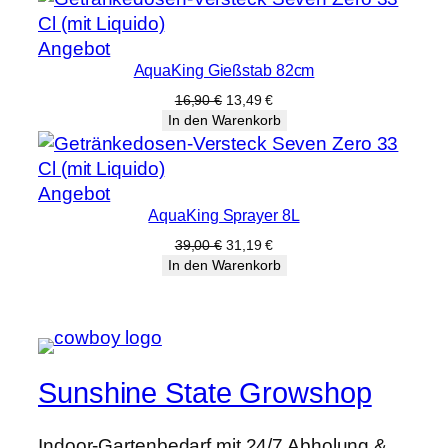
73,19 €
58,59 €.
Produkt
Angebot
AquaKing Gießstab 82cm
im
Angebot
Ursprünglicher
Aktueller
16,90
€
13,49
€
Preis
Preis
In den Warenkorb
war:
ist:
16,90 €
13,49 €.
Produkt
Angebot
AquaKing Sprayer 8L
im
Angebot
Ursprünglicher
Aktueller
39,00
€
31,19
€
Preis
Preis
In den Warenkorb
war:
ist:
39,00 €
31,19 €.
Sunshine State Growshop
Indoor-Gartenbedarf mit 24/7 Abholung &