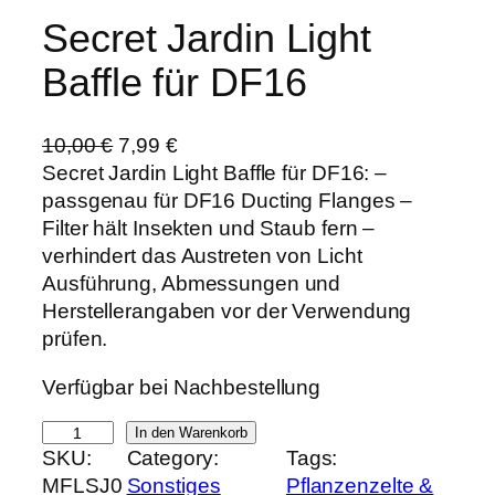
Secret Jardin Light
Baffle für DF16
U
A
10,00
€
7,99
€
r
k
Secret Jardin Light Baffle für DF16: –
s
t
passgenau für DF16 Ducting Flanges –
p
u
Filter hält Insekten und Staub fern –
r
e
verhindert das Austreten von Licht
ü
l
Ausführung, Abmessungen und
n
l
Herstellerangaben vor der Verwendung
g
e
prüfen.
l
r
Verfügbar bei Nachbestellung
i
P
c
r
S
In den Warenkorb
h
e
SKU:
Category:
Tags:
e
e
i
MFLSJ0
Sonstiges
Pflanzenzelte &
c