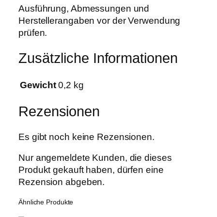
Ausführung, Abmessungen und
l
Herstellerangaben vor der Verwendung
e
prüfen.
f
ü
Zusätzliche Informationen
r
D
F
Gewicht
0,2 kg
1
6
Rezensionen
M
e
Es gibt noch keine Rezensionen.
n
g
Nur angemeldete Kunden, die dieses
e
Produkt gekauft haben, dürfen eine
Rezension abgeben.
Ähnliche Produkte