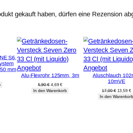
n
dukt gekauft haben, dürfen eine Rezension ab
g
e
INE S6,
system
Produkt
Produkt
Angebot
Angebot
 150 mm
Alu-Flexrohr 125mm, 3m
Aluschlauch 10
im
im
10mVE
Angebot
Angebot
Ursprünglicher
Aktueller
b
5,90
€
4,69
€
Preis
Preis
Ursprüng
A
In den Warenkorb
17,00
€
13,59
€
war:
ist:
Preis
P
In den Warenkor
5,90 €
4,69 €.
war:
i
17,00 €
1