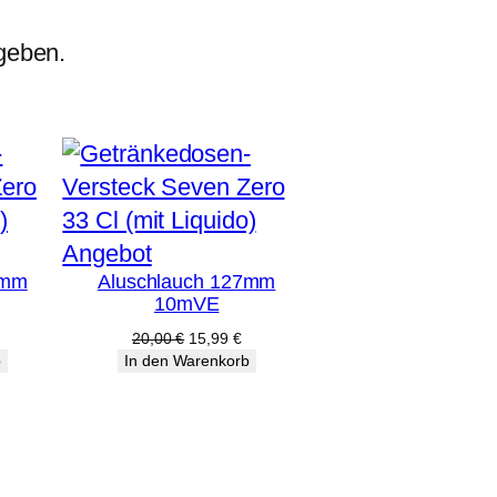
geben.
Produkt
Angebot
2mm
Aluschlauch 127mm
im
10mVE
Angebot
licher
ktueller
Ursprünglicher
Aktueller
20,00
€
15,99
€
reis
Preis
Preis
b
In den Warenkorb
st:
war:
ist:
3,59 €.
20,00 €
15,99 €.