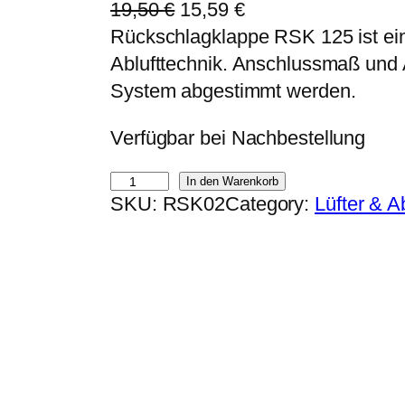
U
A
19,50
€
15,59
€
r
k
Rückschlagklappe RSK 125 ist ein
s
t
Ablufttechnik. Anschlussmaß und
p
u
System abgestimmt werden.
r
e
Verfügbar bei Nachbestellung
ü
l
n
l
R
In den Warenkorb
g
e
SKU:
RSK02
Category:
Lüfter & Ab
ü
l
r
c
i
P
k
c
r
s
h
e
c
e
i
h
r
s
l
P
i
a