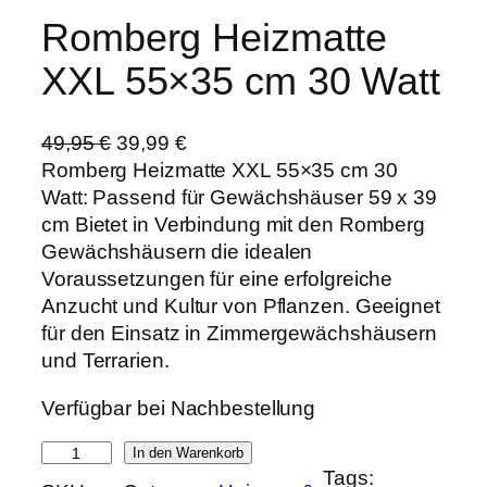
Romberg Heizmatte
XXL 55×35 cm 30 Watt
U
A
49,95
€
39,99
€
r
k
Romberg Heizmatte XXL 55×35 cm 30
s
t
Watt: Passend für Gewächshäuser 59 x 39
p
u
cm Bietet in Verbindung mit den Romberg
r
e
Gewächshäusern die idealen
ü
l
Voraussetzungen für eine erfolgreiche
n
l
Anzucht und Kultur von Pflanzen. Geeignet
g
e
für den Einsatz in Zimmergewächshäusern
l
r
und Terrarien.
i
P
Verfügbar bei Nachbestellung
c
r
h
e
R
In den Warenkorb
e
i
Tags:
o