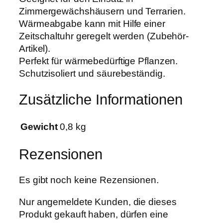
5
Zimmergewächshäusern und Terrarien.
×
Wärmeabgabe kann mit Hilfe einer
3
Zeitschaltuhr geregelt werden (Zubehör-
5
Artikel).
c
Perfekt für wärmebedürftige Pflanzen.
m
Schutzisoliert und säurebeständig.
3
Zusätzliche Informationen
0
W
a
Gewicht
0,8 kg
t
t
Rezensionen
M
e
Es gibt noch keine Rezensionen.
n
g
Nur angemeldete Kunden, die dieses
e
Produkt gekauft haben, dürfen eine