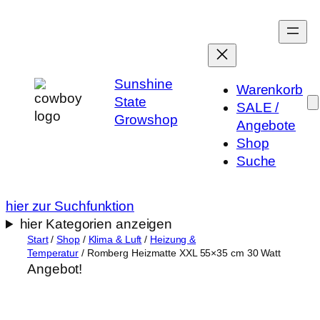
Zum
Inhalt
springen
Sunshine
Warenkorb
State
SALE /
Growshop
Angebote
Shop
Suche
hier zur Suchfunktion
hier Kategorien anzeigen
Start
/
Shop
/
Klima & Luft
/
Heizung &
Temperatur
/ Romberg Heizmatte XXL 55×35 cm 30 Watt
Angebot!