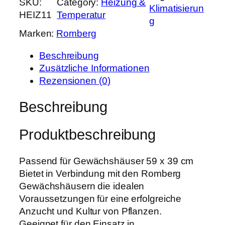
SKU:
Category:
Heizung &
r
s
Klimatisierun
m
HEIZ11
Temperatur
P
i
g
b
r
s
Marken:
Romberg
e
e
t
r
i
:
Beschreibung
g
s
3
Zusätzliche Informationen
H
w
9
Rezensionen (0)
e
a
,
i
Beschreibung
r
9
z
:
9
m
4
Produktbeschreibung
a
9
€
t
,
.
t
Passend für Gewächshäuser 59 x 39 cm
9
e
Bietet in Verbindung mit den Romberg
5
X
Gewächshäusern die idealen
X
Voraussetzungen für eine erfolgreiche
€
L
Anzucht und Kultur von Pflanzen.
5
Geeignet für den Einsatz in