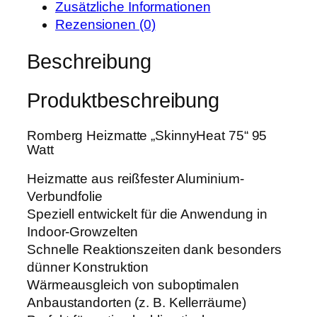
i
:
Zusätzliche Informationen
H
s
6
Rezensionen (0)
e
w
3
i
Beschreibung
a
,
z
r
9
m
:
9
Produktbeschreibung
a
8
t
0
€
Romberg Heizmatte „SkinnyHeat 75“ 95
t
,
.
Watt
e
0
"
Heizmatte aus reißfester Aluminium-
0
S
Verbundfolie
k
Speziell entwickelt für die Anwendung in
€
i
Indoor-Growzelten
n
Schnelle Reaktionszeiten dank besonders
n
dünner Konstruktion
y
Wärmeausgleich von suboptimalen
H
Anbaustandorten (z. B. Kellerräume)
e