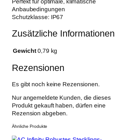
Perfekt für optimale, klimatische
a
Anbaubedingungen
t
Schutzklasse: IP67
7
5
Zusätzliche Informationen
"
9
Gewicht
0,79 kg
5
W
Rezensionen
a
t
Es gibt noch keine Rezensionen.
t
M
Nur angemeldete Kunden, die dieses
e
Produkt gekauft haben, dürfen eine
n
Rezension abgeben.
g
e
Ähnliche Produkte