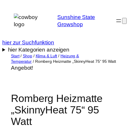
Zum
Inhalt
Sunshine State
springen
Growshop
hier zur Suchfunktion
hier Kategorien anzeigen
Start
/
Shop
/
Klima & Luft
/
Heizung &
Temperatur
/ Romberg Heizmatte „SkinnyHeat 75“ 95 Watt
Angebot!
Romberg Heizmatte
„SkinnyHeat 75“ 95
Watt