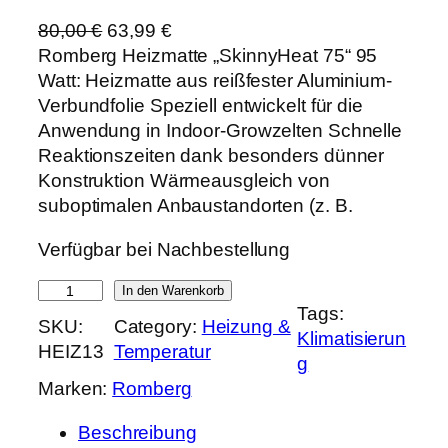
U
A
80,00
€
63,99
€
r
k
Romberg Heizmatte „SkinnyHeat 75“ 95
s
t
Watt: Heizmatte aus reißfester Aluminium-
p
u
Verbundfolie Speziell entwickelt für die
r
e
Anwendung in Indoor-Growzelten Schnelle
ü
l
Reaktionszeiten dank besonders dünner
n
l
Konstruktion Wärmeausgleich von
g
e
suboptimalen Anbaustandorten (z. B.
l
r
Verfügbar bei Nachbestellung
i
P
c
r
R
In den Warenkorb
h
e
Tags:
o
SKU:
Category:
Heizung &
e
i
Klimatisierun
m
HEIZ13
Temperatur
r
s
g
b
P
i
Marken:
Romberg
e
r
s
r
e
t
Beschreibung
g