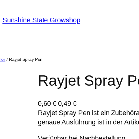
Sunshine State Growshop
hör
/ Rayjet Spray Pen
Rayjet Spray 
U
A
0,60
€
0,49
€
r
k
Rayjet Spray Pen ist ein Zubehöra
s
t
genaue Ausführung ist in der Art
p
u
Verfügbar bei Nachbestellung