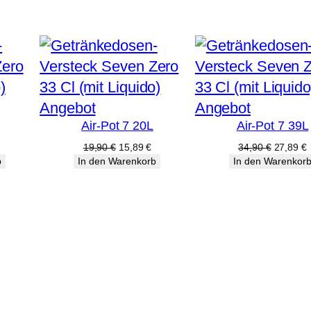
Produkt
Produkt
Angebot
Angebot
Air-Pot 7 20L
Air-Pot 7 39L
im
im
Angebot
Angebot
licher
tueller
Ursprünglicher
Aktueller
Ursprüng
A
19,90
€
15,89
€
34,90
€
27,89
€
eis
Preis
Preis
Preis
P
b
In den Warenkorb
In den Warenkor
:
war:
ist:
war:
i
99 €.
19,90 €
15,89 €.
34,90 €
2