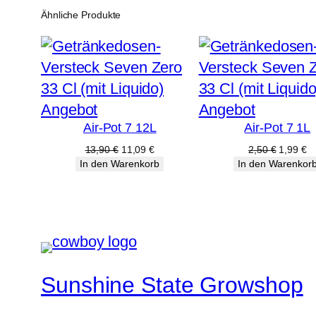
Ähnliche Produkte
Produkt
Produkt
Angebot
Angebot
Air-Pot 7 12L
Air-Pot 7 1L
im
im
Angebot
Angebot
Ursprünglicher
Aktueller
Ursprüng
Ak
13,90
€
11,09
€
2,50
€
1,99
€
Preis
Preis
Preis
Pr
In den Warenkorb
In den Warenkor
war:
ist:
war:
ist
13,90 €
11,09 €.
2,50 €
1,
Sunshine State Growshop