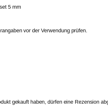
w
,
M
set 5 mm
a
4
e
r
9
n
:
g
rangaben vor der Verwendung prüfen.
0
€
e
,
.
6
0
€
dukt gekauft haben, dürfen eine Rezension ab