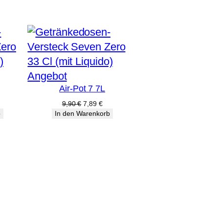
Produkt
Angebot
Air-Pot 7 7L
im
Angebot
licher
ktueller
Ursprünglicher
Aktueller
9,90
€
7,89
€
reis
Preis
Preis
b
In den Warenkorb
st:
war:
ist:
7,89 €.
9,90 €
7,89 €.