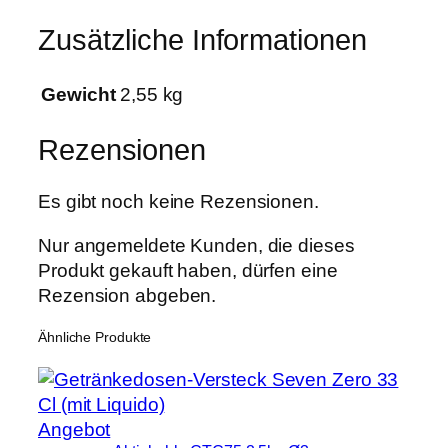
i
€
Zusätzliche Informationen
l
a
t
Gewicht
2,55 kg
o
r
Rezensionen
+
F
Es gibt noch keine Rezensionen.
i
l
Nur angemeldete Kunden, die dieses
t
Produkt gekauft haben, dürfen eine
e
Rezension abgeben.
r
S
Ähnliche Produkte
e
t
3
Produkt
Angebot
6