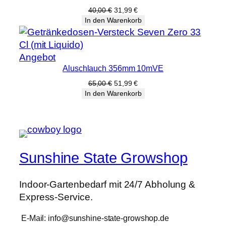
Angebot
Ursprünglicher
Aktueller
40,00
€
31,99
€
Preis
Preis
In den Warenkorb
war:
ist:
40,00 €
31,99 €.
Produkt
Angebot
Aluschlauch 356mm 10mVE
im
Angebot
Ursprünglicher
Aktueller
65,00
€
51,99
€
Preis
Preis
In den Warenkorb
war:
ist:
65,00 €
51,99 €.
Sunshine State Growshop
Indoor-Gartenbedarf mit 24/7 Abholung &
Express-Service.
E-Mail: info@sunshine-state-growshop.de