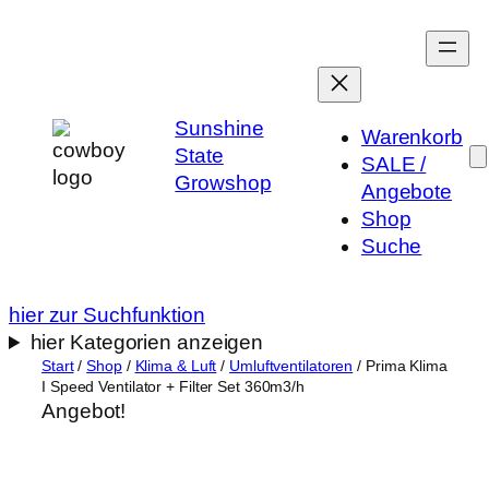
Zum
Inhalt
springen
Sunshine
Warenkorb
State
SALE /
Growshop
Angebote
Shop
Suche
hier zur Suchfunktion
hier Kategorien anzeigen
Start
/
Shop
/
Klima & Luft
/
Umluftventilatoren
/ Prima Klima
I Speed Ventilator + Filter Set 360m3/h
Angebot!