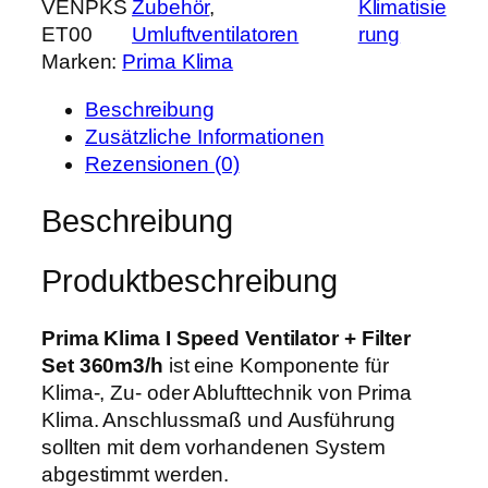
VENPKS
Zubehör
, 
Klimatisie
i
e
i
ET00
Umluftventilatoren
rung
m
r
s
Marken:
Prima Klima
a
P
i
K
r
s
Beschreibung
l
e
t
Zusätzliche Informationen
i
i
:
Rezensionen (0)
m
s
1
a
Beschreibung
w
1
I
a
9
S
r
,
Produktbeschreibung
p
:
9
e
1
9
e
Prima Klima I Speed Ventilator + Filter
5
d
Set 360m3/h
ist eine Komponente für
0
€
V
Klima-, Zu- oder Ablufttechnik von Prima
,
.
e
Klima. Anschlussmaß und Ausführung
0
n
sollten mit dem vorhandenen System
0
t
abgestimmt werden.