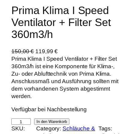
Prima Klima I Speed
Ventilator + Filter Set
360m3/h
U
A
150,00
€
119,99
€
r
k
Prima Klima I Speed Ventilator + Filter Set
s
t
360m3/h ist eine Komponente für Klima-,
p
u
Zu- oder Ablufttechnik von Prima Klima.
r
e
Anschlussmaß und Ausführung sollten mit
ü
l
dem vorhandenen System abgestimmt
n
l
werden.
g
e
Verfügbar bei Nachbestellung
l
r
i
P
P
In den Warenkorb
c
r
SKU:
Category:
Schläuche &
Tags:
r
h
e