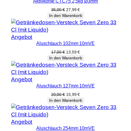
Aktivkohle CTC75 2,5kg Ø3mm
im
0
Angebot
Ursprünglicher
Aktueller
35,00
€
27,99
€
m
Preis
Preis
In den Warenkorb
3
war:
ist:
/
35,00 €
27,99 €.
h
Produkt
Angebot
M
Aluschlauch 102mm 10mVE
im
e
Angebot
Ursprünglicher
Aktueller
17,00
€
13,59
€
n
Preis
Preis
In den Warenkorb
g
war:
ist:
17,00 €
13,59 €.
e
Produkt
Angebot
Aluschlauch 127mm 10mVE
im
Angebot
Ursprünglicher
Aktueller
20,00
€
15,99
€
Preis
Preis
In den Warenkorb
war:
ist:
20,00 €
15,99 €.
Produkt
Angebot
Aluschlauch 254mm 10mVE
im